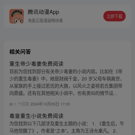
点猛药，兢兢业业履行反派职责。终于熬到
腾讯动漫App
男主叶辰拜入师门这天！林萧兴奋不已，准
立即下载
备毒害男主，按照剧情，他将会被几位师妹
海量正版漫画畅快看
抓住，被男主飞龙骑脸！没想到……
相关问答
重生帝少毒妻免费阅读
目前为您找到部分有关帝少毒妻的小说内容。比如在《帝
少的重生毒妻》中，她是财阀千金，20 岁父母车祸离世，
从家族的手上接过若氏的大旗，以风火之姿将若氏集团带
向鼎盛。还有在其他相关小说中，也有类似的情节设...
1 个回答
2024年10月05日 17:05
毒皇重生小说免费阅读
为您找到以下几部涉及重生主题的小说： 1. 《重生后，牛
马他觉醒了》，作者是“之本”，主角为王诗允秦凡。 2.