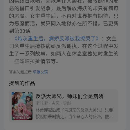
囚禁终日歌唱，因歌声让人癫狂，被教廷作为邪
恶的借口引发战争，最后解放海妖的却只有疯癫
的恶魔。女主重生后，不再对世界抱有期待，只
为恶魔而活，就算同入地狱亦在所不惜。已更新
到第33话。
-
《炮灰重生后，病娇反派被我撩哭了》
：女主
司念重生后撩拨病娇反派谢执，在这个过程中发
生了一系列故事，如两人在休息室独处时发生的
一些暧昧拉扯情节等。
答案问题点击
举报反馈
提到的作品
反派大师兄，师妹们全是病娇
噼咔噼 · 古风 · 穿越
林萧穿越后成了青岚宗的反派大师兄！只要
按照原著剧情走，当个恶心人的反派，便能
成仙飞升！无奈之下，只能没事戏弄下四师
妹，偷一手三师妹的衣物，往二师妹水里下