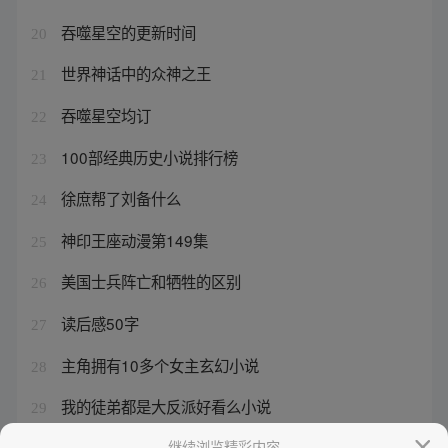
吞噬星空的更新时间
20
世界神话中的众神之王
21
吞噬星空均订
22
100部经典历史小说排行榜
23
徐庶帮了刘备什么
24
神印王座动漫第149集
25
美国士兵阵亡和牺牲的区别
26
读后感50字
27
主角拥有10多个女主玄幻小说
28
我的徒弟都是大反派好看么小说
29
生与死的议论文素材
继续浏览精彩内容