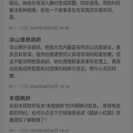
狐仙，她会在夜深人静时变成狐狸，四处游荡，帮助村民
解决各种困难。还有一个故事发生在宋真宗天禧年间，
猎...
1 个回答
2024年08月23日 00:36
涂山璟是病娇
涂山璟并非病娇。他是大荒内最富有的涂山氏族族长，善
良且有智谋。虽然他曾遭受同父异母哥哥的陷害折磨，但
这不能说明他是病娇。他在感情和家族事务处理上，表现
出的是成熟稳重和对感情的纯粹与坚定。他与小夭历经
磨...
1 个回答
2024年08月20日 19:19
末熠病娇
目前未获取到有关“末熠病娇”的详细确切信息。 等待电视
剧的同时，也可以点击下方链接来阅读《狐妖小红娘》原
著提前了解剧情了！
1 个回答
2024年08月05日 16:02