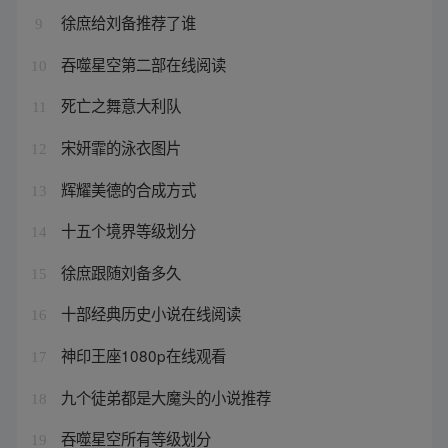
徐庶给刘备推荐了谁
9
吞噬星空第二部在线阅读
10
死亡之舞意大利队
11
宋妍霏的泳衣图片
12
辉耀美德的合成方式
13
十五个境界等级划分
14
徐庶跟随刘备多久
15
十部经典历史小说在线阅读
16
神印王座1080p在线观看
17
九个徒弟都是大魔头的小说推荐
18
吞噬星空所有等级划分
19