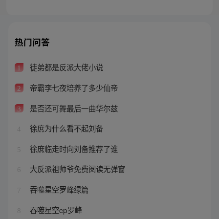
热门问答
徒弟都是反派大佬小说
1
帝霸李七夜培养了多少仙帝
2
是否还可舞最后一曲华尔兹
3
徐庶为什么看不起刘备
4
徐庶临走时向刘备推荐了谁
5
大反派祖师爷免费阅读无弹窗
6
吞噬星空罗峰绿篇
7
吞噬星空cp罗峰
8