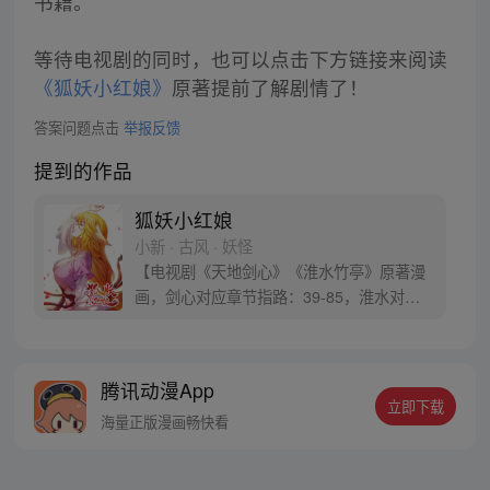
书籍。
等待电视剧的同时，也可以点击下方链接来阅读
《狐妖小红娘》
原著提前了解剧情了！
答案问题点击
举报反馈
提到的作品
狐妖小红娘
小新 · 古风 · 妖怪
【电视剧《天地剑心》《淮水竹亭》原著漫
画，剑心对应章节指路：39-85，淮水对应
章节指路272-301】 迷糊萝莉小狐妖，正太
道士没节操。自古人妖生死恋，千载孽缘一
线牵。（每周周四更新。）
腾讯动漫App
立即下载
海量正版漫画畅快看