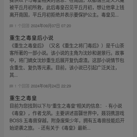
被平丘月初所救，此后毒皇召见平丘月初，想让他拿上钱
离开南国，平丘月初拒绝并表示要保护公主。毒皇见...
1 个回答
2024年09月07日 07:20
重生之毒皇后小说
《重生之毒皇后》（又名《重生之将门毒后》）是千山茶
客所著的一部小说。该小说的主角为沈妙和谢景行。故事
中，将门嫡女沈妙重生后展开复仇虐渣。这部小说情节包
含重生、复仇等元素。目前，该小说已引起广泛关注，
其...
1 个回答
2024年08月24日 22:29
重生之毒皇
目前为您找到以下与“重生之毒皇”相关的信息： - 有小说
《毒皇》，作者戈夙。主要讲述苗疆世界中，聂羽携游戏
BOSS 五毒兽穿越，附身废柴少年，拥有五毒兽技能后开
始逆袭之旅。 - 还有关于《毒皇》最新...