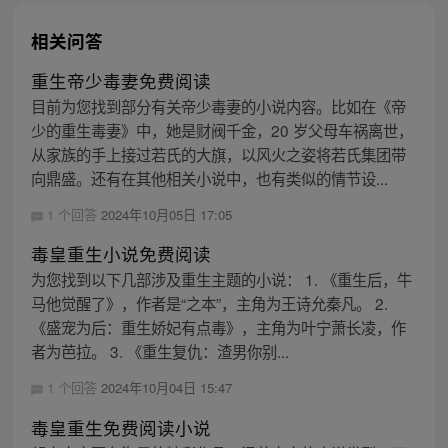
相关问答
重生帝少毒妻免费阅读
目前为您找到部分有关帝少毒妻的小说内容。比如在《帝
少的重生毒妻》中，她是财阀千金，20 岁父母车祸离世，
从家族的手上接过若氏的大旗，以风火之姿将若氏集团带
向鼎盛。还有在其他相关小说中，也有类似的情节设...
1 个回答
2024年10月05日 17:05
毒皇重生小说免费阅读
为您找到以下几部涉及重生主题的小说： 1. 《重生后，牛
马他觉醒了》，作者是“之本”，主角为王诗允秦凡。 2.
《盛宠为后：重生娇妃有点毒》，主角为叶宁萧长凌，作
者为芭拉。 3. 《重生复仇：渣男你别...
1 个回答
2024年10月04日 15:47
毒皇重生免费阅读小说