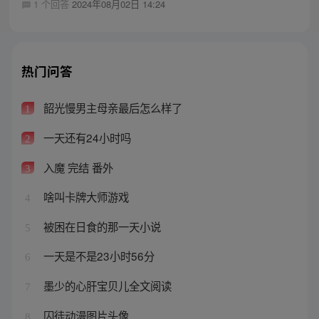
1 个回答
2024年08月02日 14:24
热门问答
韶光慢男主母亲最后怎么样了
1
一天还有24小时吗
2
入魔 完结 番外
3
啥叫卡牌大师游戏
4
被困在日食的那一天小说
5
一天是不是23小时56分
6
墨少的心肝宝贝儿全文阅读
7
囚徒动漫图片头像
8