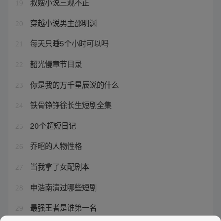
叔嫂小说三观不正
19
穿越小说男主邵明渊
20
每天只睡5个小时可以吗
21
韶光慢章节目录
22
你是我的万千星辰说的什么
23
铁骨铮铮徐长生短剧全集
24
20个超短日记
25
乔昭的人物性格
26
当我拿了女配剧本
27
申浩南演过哪些短剧
28
最强王者是谁第一名
29