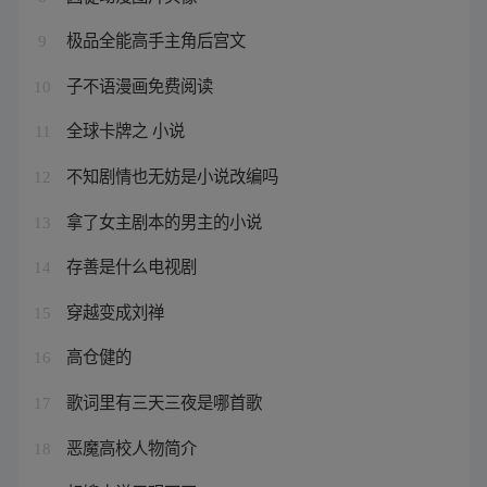
极品全能高手主角后宫文
9
子不语漫画免费阅读
10
全球卡牌之 小说
11
不知剧情也无妨是小说改编吗
12
拿了女主剧本的男主的小说
13
存善是什么电视剧
14
穿越变成刘禅
15
高仓健的
16
歌词里有三天三夜是哪首歌
17
恶魔高校人物简介
18