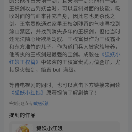
的只能挥出天地一剑，且天地一剑只能有一剑。
王权剑攻击到妖兽时，可以复制对面的技能，吸
收对面的气血来补充自身，因此它也是杀伐之
剑。王富贵能通过家里王权剑残留的气味寻找到
涂山禁区，并找到消失多年的王权剑，但他当时
还无法随心所欲地驾驭。王权富贵作为王权霸业
和东方淮竹的儿子，作为道门兵人被家族培养，
他所执的王权剑是最强的宝剑。成毅在
《狐妖小
红娘王权篇》
中饰演的王权富贵武力值叠加，尤
其是火舞剑，简直 buff 满级。
等待电视剧的同时，也可以点击下方链接来阅读
《狐妖小红娘》
原著提前了解剧情了！
答案问题点击
举报反馈
提到的作品
狐妖小红娘