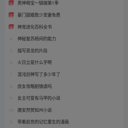
男神萌宝一锅端第1季
1
豪门甜婚詹少宠妻免费
2
神宠进化百科全书
3
神秘复苏杨间的能力
4
描写恶龙的片段
5
火日立是什么字啊
6
混沌剑神写了多少年了
7
庶女攻略剧情虐吗
8
女主可爱有马甲的小说
9
唐安然贺知州小说
10
带着前世的记忆重生的漫画
11