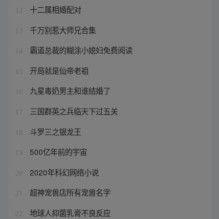
十二属相婚配对
12
千万别惹大师兄合集
13
霸道总裁的糊涂小媳妇免费阅读
14
开局就是仙帝老祖
15
九星毒奶男主和谁结婚了
16
三国群英之兵临天下过五关
17
斗罗三之银龙王
18
500亿年前的宇宙
19
2020年科幻网络小说
20
超神宠兽店所有宠兽名字
21
地球人抑菌乳膏不良反应
22