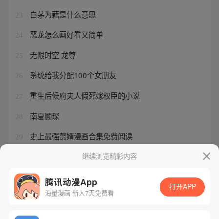
白茅为藉是什么意思
23
恶龙怎么画好看又简单
24
无限时空 龙尊
25
系统给我分配100个女朋友
26
重生后候府夫人假死嫁权臣的小说
27
南夏顾琛
28
史上最强赘婿漫画合集免费阅读
29
姜教授是什么小说
继续浏览精彩内容
30
腾讯动漫App
打开APP
海量漫画 新人7天免费看
腾讯漫画
起点读书
QQ阅读