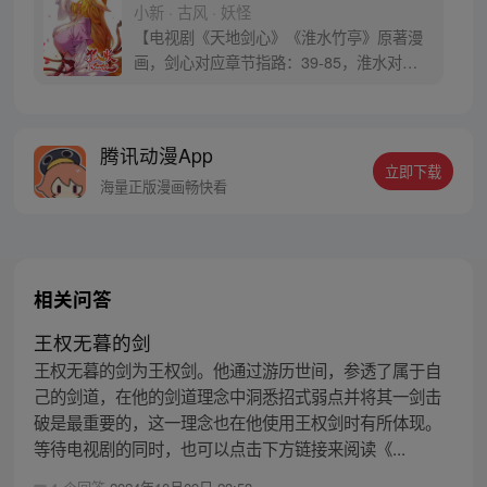
小新 · 古风 · 妖怪
【电视剧《天地剑心》《淮水竹亭》原著漫
画，剑心对应章节指路：39-85，淮水对应
章节指路272-301】 迷糊萝莉小狐妖，正太
道士没节操。自古人妖生死恋，千载孽缘一
线牵。（每周周四更新。）
腾讯动漫App
立即下载
海量正版漫画畅快看
相关问答
王权无暮的剑
王权无暮的剑为王权剑。他通过游历世间，参透了属于自
己的剑道，在他的剑道理念中洞悉招式弱点并将其一剑击
破是最重要的，这一理念也在他使用王权剑时有所体现。
等待电视剧的同时，也可以点击下方链接来阅读《...