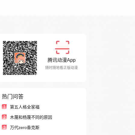
腾讯动漫App
随时随地看正版动漫
热门问答
1
第五人格全家福
2
木蔑和杨蔑不同的原因
3
万代zero香克斯