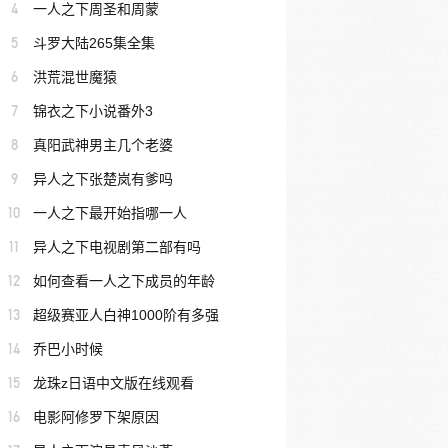
4
一人之下周圣和周蒙
5
斗罗大陆265集全集
6
洪荒混世魔猿
7
锦衣之下小说番外3
8
真阳武神男主几个老婆
9
异人之下张楚岚有爹吗
10
一人之下最开始指哪一人
11
异人之下电视剧第二部有吗
12
如何查看一人之下成员的年龄
13
超级赛亚人白神1000阶有多强
14
乔巴小时候
15
龙珠z日语中文版在线观看
16
电影阿修罗下架原因