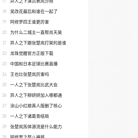
17
异人之下演员表风沙燕
18
吴改花最后和谁在一起了
19
阿修罗四王谁更厉害
20
为什么二城主一直帮肖天昊
21
异人之下跟张楚岚打架的是谁
22
龙珠觉醒官方正版下载
23
中国和日本足球比赛直播
24
王也比张楚岚厉害吗
25
一人之下张楚岚比武大会
26
异人之下柳妍妍加入哪都通
27
涂山小红娘真人版删了核心
28
一人之下诸葛青结局
29
张楚岚炁体源流是什么能力
30
阿修罗之怒八神将