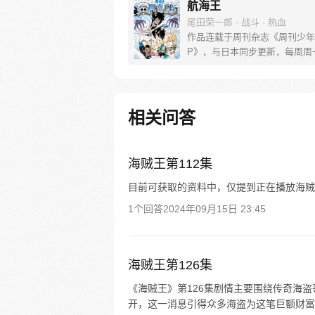
航海王
尾田荣一郎 · 战斗 · 热血
作品连载于周刊杂志《周刊少年
P》，与日本同步更新，每周周
[简介]有一个梦想成为海盗的少
飞，他因误食“恶魔果实”而成为
人，在获得超人能力的同时付出
子无法游泳的代价。十年后，路
相关问答
现与因救他而断臂的杰克斯的约
海，开始了以成为海盗王为目标
的冒险旅程！
海贼王第112集
目前可获取的资料中，仅提到正在播放海贼王
1个回答
2024年09月15日 23:45
海贼王第126集
《海贼王》第126集剧情主要围绕传奇海盗哥尔
开，这一消息引得众多海盗为这笔巨额财富竞争