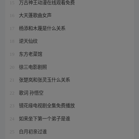
万古神王动漫在线观看免费
15
大天蓬歌曲女声
16
杨添和木蔑是什么关系
17
逆天仙纹
18
东方老菜馆
19
徐三电影剧照
20
张楚岚和张灵玉什么关系
21
歌词 孙悟空
22
镜花缘电视剧全集免费播放
23
如来坐下第一个弟子是谁
24
白月初亲过谁
25