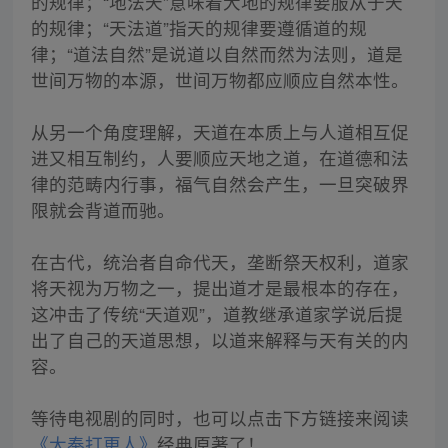
的规律；“地法天”意味着大地的规律要服从于天
的规律；“天法道”指天的规律要遵循道的规
律；“道法自然”是说道以自然而然为法则，道是
世间万物的本源，世间万物都应顺应自然本性。
从另一个角度理解，天道在本质上与人道相互促
进又相互制约，人要顺应天地之道，在道德和法
律的范畴内行事，福气自然会产生，一旦突破界
限就会背道而驰。
在古代，统治者自命代天，垄断祭天权利，道家
将天视为万物之一，提出道才是最根本的存在，
这冲击了传统“天道观”，道教继承道家学说后提
出了自己的天道思想，以道来解释与天有关的内
容。
等待电视剧的同时，也可以点击下方链接来阅读
《大奉打更人》
经典原著了！