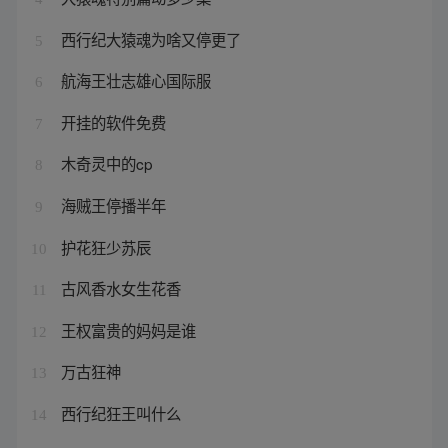
西行纪大猿魂为啥又停更了
5
航海王壮志雄心国际服
6
开挂的软件免费
7
木奇灵中的cp
8
海贼王停播半年
9
护花狂少苏辰
10
古风香水女生花香
11
王权富贵的妈妈是谁
12
万古狂神
13
西行纪狂王叫什么
14