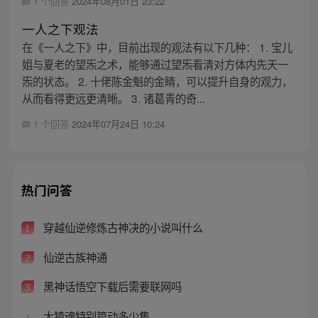
1 个回答
2024年08月01日 23:22
一人之下观法
在《一人之下》中，目前出现的观法有以下几种： 1. 宝儿
姐与夏老的望炁之术，能够通过望炁看清对方体内先天一
炁的状态。 2. 十佬陈金魁的金睛，可以提升自身的观力，
从而看得更远更清晰。 3. 诸葛青的奇...
1 个回答
2024年07月24日 10:24
热门问答
穿越仙逆修炼古神决的小说叫什么
1
仙逆古族神通
2
黑神话悟空下载后需要联网吗
3
大猿魂特别篇动多少集
4