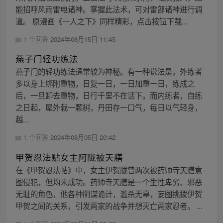
能招呼风雨雷电诸神。掌握此法术，可对雷部诸神进行调
遣。 原漫画《一人之下》同样精彩，点击按钮下载...
1 个回答
2024年08月15日 11:45
燕子门轻功练法
燕子门的轻功练法通常较为神秘。有一种说法是，外练者
多以身上绑附重物，日复一日，一日加重一日，练成之
后，一旦卸去重物，日行千里不在话下。而内练者，自练
之日起，屋外栽一颗树，丹田存一口气，每日以气轻身，
越...
1 个回答
2024年08月05日 20:42
甲贺忍法贴女主阿陇被天膳
在《甲贺忍法帖》中，女主伊贺胧曾两次被药师寺天膳意
图侵犯，但均未成功。药师寺天膳是一个生性卑劣、邪恶
无耻的角色，他各种阴谋诡计，滥杀无辜，妄图挑拨伊贺
甲贺之间的关系，引发两家的战争并想灭亡两家忍者。 ...