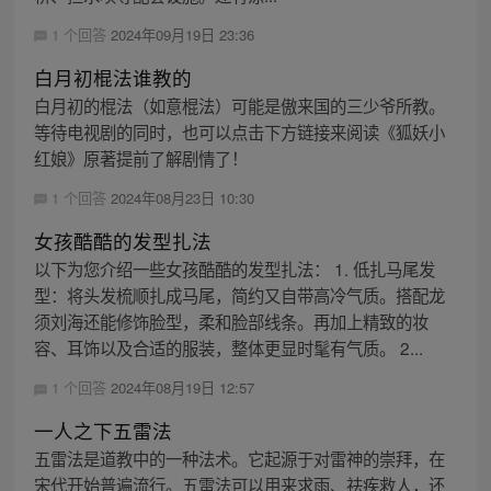
1 个回答
2024年09月19日 23:36
白月初棍法谁教的
白月初的棍法（如意棍法）可能是傲来国的三少爷所教。
等待电视剧的同时，也可以点击下方链接来阅读《狐妖小
红娘》原著提前了解剧情了！
1 个回答
2024年08月23日 10:30
女孩酷酷的发型扎法
以下为您介绍一些女孩酷酷的发型扎法： 1. 低扎马尾发
型：将头发梳顺扎成马尾，简约又自带高冷气质。搭配龙
须刘海还能修饰脸型，柔和脸部线条。再加上精致的妆
容、耳饰以及合适的服装，整体更显时髦有气质。 2...
1 个回答
2024年08月19日 12:57
一人之下五雷法
五雷法是道教中的一种法术。它起源于对雷神的崇拜，在
宋代开始普遍流行。五雷法可以用来求雨、祛疾救人，还