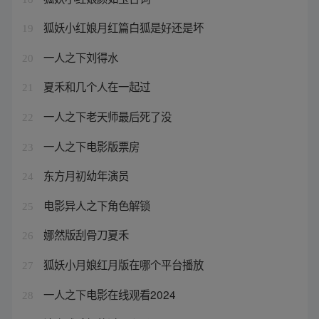
狐妖小红娘月红篇白狐是好还是坏
19
一人之下刘得水
20
夏禾和几个人在一起过
21
一人之下老天师最后死了没
22
一人之下电影版票房
23
东方月初幼年演员
24
电影异人之下角色解锁
25
娜然版刮骨刀夏禾
26
狐妖小月娘红月版在哪个平台播放
27
一人之下电影在线观看2024
28