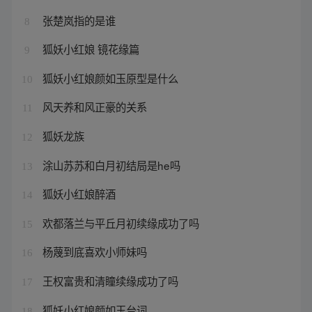
张楚岚指的是谁
8
狐妖小红娘 镜花缘篇
9
狐妖小红娘颜如玉原型是什么
10
风天养和风正豪的关系
11
狐妖龙族
12
涂山苏苏和白月初结局是he吗
13
狐妖小红娘醉酒
14
欢都落兰与平丘月初续缘成功了吗
15
杨蔑到底喜欢小师妹吗
16
王权富贵和清瞳续缘成功了吗
17
狐妖小红娘颜如玉台词
18