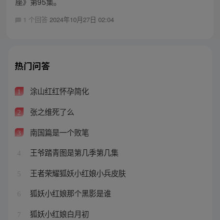
座》第95集。
1 个回答
2024年10月27日 02:04
热门问答
涂山红红怀孕简化
1
张之维死了么
2
南国篇是一个败笔
3
王爷踏青图是第几季第几集
4
王者荣耀狐妖小红娘小兵皮肤
5
狐妖小红娘那个黑影是谁
6
狐妖小红娘白月初
7