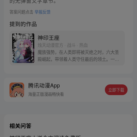
的无弹窗文字章节。
答案问题点击
举报反馈
提到的作品
神印王座
烛天动漫官方 · 战斗 · 热血
魔族强势，在人类即将被灭绝之时，六大圣
殿崛起，带领着人类守住最后的领土。一名
少年，为救母加入骑士圣殿，奇迹、诡计，
不断在他身上上演。在这人类6大圣殿与魔族
72柱魔神相互倾轧的世界，他能否登上象征
腾讯动漫App
着骑士最高荣耀的神印王座？
立即下载
海量正版漫画畅快看
相关问答