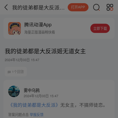
我的徒弟都是大反派姬无道女主
打开APP
腾讯动漫App
立即下载
海量正版漫画畅快看
我的徒弟都是大反派姬无道女主
2024年12月03日 15:47
1个回答
雾中乌鸦
2024年12月03日 15:47
《我的徒弟都是大反派》
无女主，不搞师徒恋。
答案问题点击
举报反馈