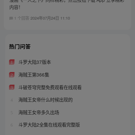
内容！
1 个回答
2024年07月24日 11:10
热门问答
斗罗大陆37版本
1
海贼王第366集
2
斗破苍穹完整免费观看在线观看
3
海贼王女帝什么时候出现的
4
海贼王女帝多久出场
5
斗罗大陆2全集在线观看完整版
6