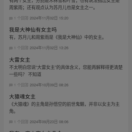
有两个女主，分别是木林雪和叶雪；也有说法指出女主是
周紫雨；还有观点认为苏月儿也是女主之一。
1 个回答
2024年11月02日 15:20
我是大神仙有女主吗
有，苏月儿和周紫雨是《我是大神仙》中的女主。
1 个回答
2024年11月02日 13:26
大雷女主
不太明白您说“大雷女主”的具体含义，您能再解释得更清楚
一些吗？ 不知道
1 个回答
2024年10月09日 08:26
大猿魂女主
《大猿魂》的主角是孙悟空的前世鬼魈，并非以女主为主
角。
1 个回答
2024年09月23日 08:06