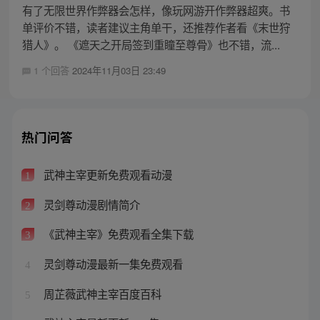
有了无限世界作弊器会怎样，像玩网游开作弊器超爽。书
单评价不错，读者建议主角单干，还推荐作者看《末世狩
猎人》。 《遮天之开局签到重瞳至尊骨》也不错，流...
1 个回答
2024年11月03日 23:49
热门问答
武神主宰更新免费观看动漫
1
灵剑尊动漫剧情简介
2
《武神主宰》免费观看全集下载
3
灵剑尊动漫最新一集免费观看
4
周芷薇武神主宰百度百科
5