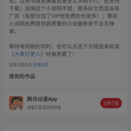
站；百想书城无弹窗且是全文字纯手打，还支持
下载；连城这个小说网不错，很多好文而且没有
广告（有部分加了VIP但免费的也很多）；樱花
小说网免费提供高质量的小说最新章节且无弹
窗。
等待电视剧的同时，也可以点击下方链接来阅读
《大奉打更人》
经典原著了！
答案问题点击
举报反馈
提到的作品
腾讯动漫App
立即下载
海量正版漫画畅快看