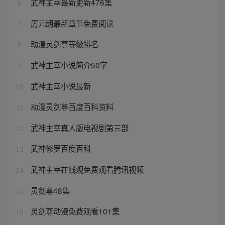
武神主宰最新更新476集
6
厉元朗最新章节免费阅读
7
动漫灵剑尊等级排名
8
武神主宰小说简介50字
9
武神主宰小说最新
10
动漫灵剑尊百度百科资料
11
武神主宰真人版电视剧第三部
12
武神修罗百度百科
13
武神主宰在线观免费观看腾讯视频
14
灵剑尊48集
15
灵剑尊动漫免费观看101集
16