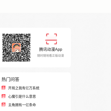
腾讯动漫App
随时随地看正版动漫
热门问答
1
开局之我有亿万系统
2
心魔引是什么意思
3
主角拥有一亿条命