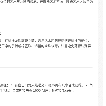
弘仁的艺术生涯影响颇深。在陶瓷艺术方面，陶瓷艺术大师易炳
全
皮肤：在涂抹龙珠软膏之前，需用温水和肥皂清洁要涂抹的部位，
：用干净的手指或棉签取出适量的龙珠软膏，注意避免药膏沾到容
： 1. 在白日门龙人处递交 8 张书页有几率合成获得。 2. 角
包括：合成神技书页 1500 创造；各种技能石头...