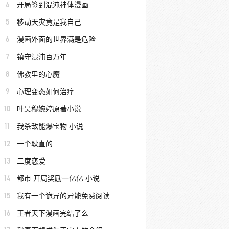
4
开局签到混沌神体漫画
5
移动天灾竟是我自己
6
漫画外面的世界满是危险
7
镇守混沌百万年
8
佛教里的心魔
9
心理变态如何治疗
10
叶昊穆婉婷原著小说
11
我杀敌能爆宝物 小说
12
一个耿直的
13
二度恋爱
14
都市 开局奖励一亿亿 小说
15
我有一个诡异的异能免费阅读
16
王者天下漫画完结了么