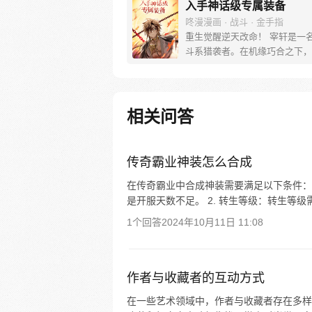
入手神话级专属装备
咚漫漫画 · 战斗 · 金手指
重生觉醒逆天改命！ 宰轩是一
斗系猎袭者。在机缘巧合之下，
本中获得了世界上独一无二的神
属装备“奥丁遗失之眼”，从此便
了自己与众不同的命运！？
相关问答
传奇霸业神装怎么合成
在传奇霸业中合成神装需要满足以下条件： 
是开服天数不足。 2. 转生等级：转生等级需
1个回答
2024年10月11日 11:08
作者与收藏者的互动方式
在一些艺术领域中，作者与收藏者存在多样