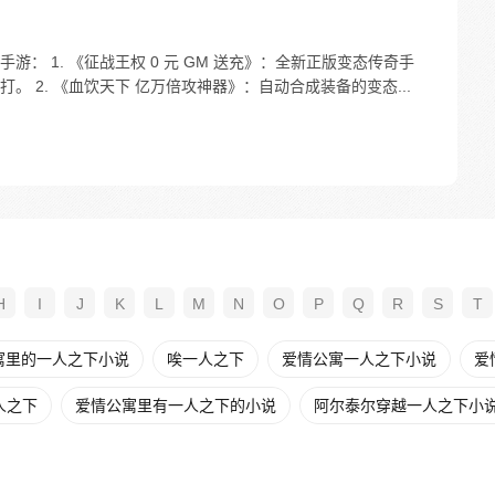
： 1. 《征战王权 0 元 GM 送充》：全新正版变态传奇手
 2. 《血饮天下 亿万倍攻神器》：自动合成装备的变态...
H
I
J
K
L
M
N
O
P
Q
R
S
T
寓里的一人之下小说
唉一人之下
爱情公寓一人之下小说
爱
人之下
爱情公寓里有一人之下的小说
阿尔泰尔穿越一人之下小