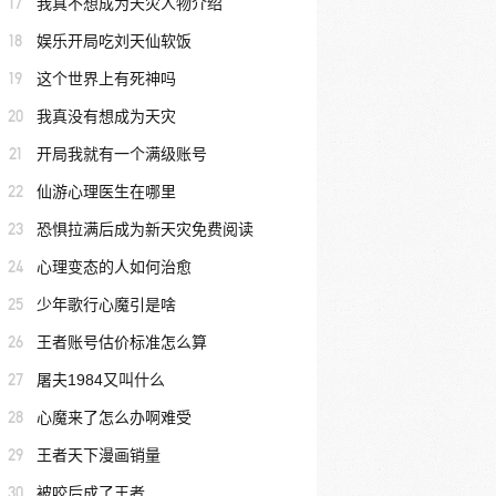
17
我真不想成为天灾人物介绍
18
娱乐开局吃刘天仙软饭
19
这个世界上有死神吗
20
我真没有想成为天灾
21
开局我就有一个满级账号
22
仙游心理医生在哪里
23
恐惧拉满后成为新天灾免费阅读
24
心理变态的人如何治愈
25
少年歌行心魔引是啥
26
王者账号估价标准怎么算
27
屠夫1984又叫什么
28
心魔来了怎么办啊难受
29
王者天下漫画销量
30
被咬后成了王者