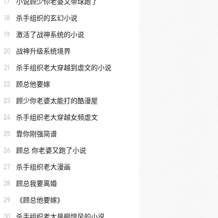
17
小说顾少你老婆又带球跑了
18
杀手组织的玄幻小说
19
激活了战神系统的小说
20
战神升级系统境界
21
杀手组织老大穿越到虐文的小说
22
顾总他要嫁
23
顾少你老婆太能打的酷漫屋
24
杀手组织老大穿越女频虐文
25
靠你刚强简谱
26
顾总 你老婆又跑了小说
27
杀手组织老大漫画
28
顾总我要离婚
29
《顾总他要嫁》
30
杀手组织老大是柳惊风的小说