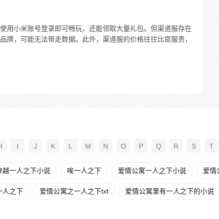
使用小米账号登录即可畅玩，还能领取大量礼包。但渠道服存在
品牌，可能无法带走数据。此外，渠道服的价格往往比官服贵，
H
I
J
K
L
M
N
O
P
Q
R
S
T
穿越一人之下小说
唉一人之下
爱情公寓一人之下小说
爱情
一人之下
爱情公寓之一人之下txt
爱情公寓里有一人之下的小说