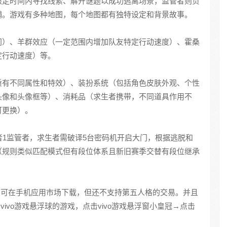
限定时间内寻找线索、解开谜题以成功逃离场景，监管者则负
捕。游戏有多种地图，每个地图都有独特设定和背景故事。
间）、羊群效应（一定范围内增加队友特定行动速度）、霍桑
定行动速度）等。
质有不同属性和特效）、装扮系统（包括角色皮肤外观、个性
头像和头像框等）、消耗品（求生者携带，不同道具作用不
可更换）。
者1监管者，求生者需破译5台密码机开启大门，根据逃脱和
（规则类似匹配模式但有段位体系且新旧赛季交替有段位继承
服版可在手机应用市场下载，但还不支持第五人格的交易。并且
vivo游戏悬浮球的游戏，点击vivo游戏悬浮窗小皇冠→点击