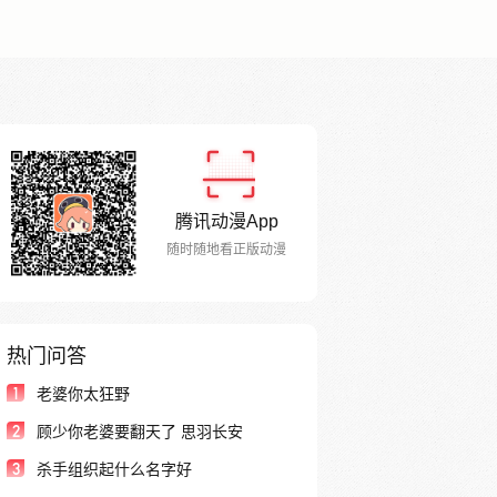
腾讯动漫App
随时随地看正版动漫
热门问答
1
老婆你太狂野
2
顾少你老婆要翻天了 思羽长安
3
杀手组织起什么名字好