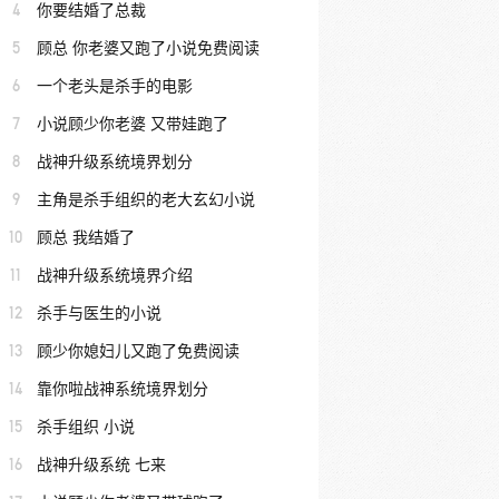
4
你要结婚了总裁
5
顾总 你老婆又跑了小说免费阅读
6
一个老头是杀手的电影
7
小说顾少你老婆 又带娃跑了
8
战神升级系统境界划分
9
主角是杀手组织的老大玄幻小说
10
顾总 我结婚了
11
战神升级系统境界介绍
12
杀手与医生的小说
13
顾少你媳妇儿又跑了免费阅读
14
靠你啦战神系统境界划分
15
杀手组织 小说
16
战神升级系统 七来