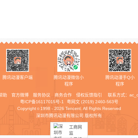
腾讯动漫客户端
腾讯动漫微信小
腾讯动漫手Q小
程序
程序
帮助
官方微博
服务协议
商务合作
侵权反馈指引
联系方式：
ac_
粤ICP备16117015号-1
粤网文 (2019) 2460-563号
Copyright
1998 - 2026 Tencent. All Rights Reserved
©
深圳市腾讯动漫有限公司 版权所有
工商网
监