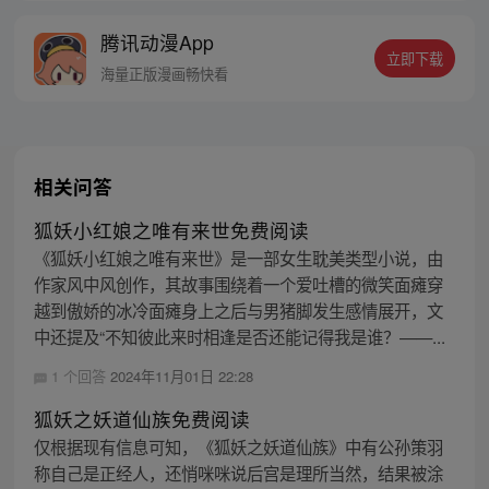
线牵。（每周周四更新。）
腾讯动漫App
立即下载
海量正版漫画畅快看
相关问答
狐妖小红娘之唯有来世免费阅读
《狐妖小红娘之唯有来世》是一部女生耽美类型小说，由
作家风中风创作，其故事围绕着一个爱吐槽的微笑面瘫穿
越到傲娇的冰冷面瘫身上之后与男猪脚发生感情展开，文
中还提及“不知彼此来时相逢是否还能记得我是谁？——...
1 个回答
2024年11月01日 22:28
狐妖之妖道仙族免费阅读
仅根据现有信息可知，《狐妖之妖道仙族》中有公孙策羽
称自己是正经人，还悄咪咪说后宫是理所当然，结果被涂