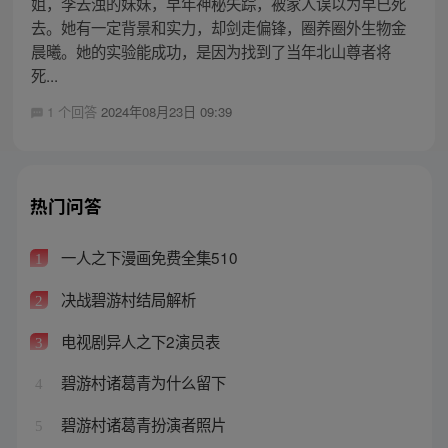
姐，李去浊的妹妹，早年神秘失踪，被家人误以为早已死
去。她有一定背景和实力，却剑走偏锋，圈养圈外生物金
晨曦。她的实验能成功，是因为找到了当年北山尊者将
死...
1 个回答
2024年08月23日 09:39
热门问答
一人之下漫画免费全集510
1
决战碧游村结局解析
2
电视剧异人之下2演员表
3
碧游村诸葛青为什么留下
4
碧游村诸葛青扮演者照片
5