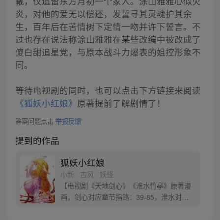
觎，仅遗留东方月初一个家人。涂山雅雅心似火
炎，对他的爱无以偿还，发誓寻其灵魂护其余
生，百年后在苦情树下定情一吻并许下誓言。不
过也存在说法称涂山雅雅在某些改编中被改成了
傻白甜追星党，与原本战斗力爆表的姐控形象不
同。
等待电视剧的同时，也可以点击下方链接来阅读
《狐妖小红娘》
原著提前了解剧情了！
答案问题点击
举报反馈
提到的作品
狐妖小红娘
小新 · 古风 · 妖怪
【电视剧《天地剑心》《淮水竹亭》原著漫
画，剑心对应章节指路：39-85，淮水对应
章节指路272-301】 迷糊萝莉小狐妖，正太
道士没节操。自古人妖生死恋，千载孽缘一