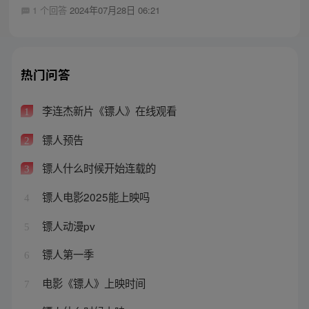
1 个回答
2024年07月28日 06:21
热门问答
李连杰新片《镖人》在线观看
1
镖人预告
2
镖人什么时候开始连载的
3
镖人电影2025能上映吗
4
镖人动漫pv
5
镖人第一季
6
电影《镖人》上映时间
7