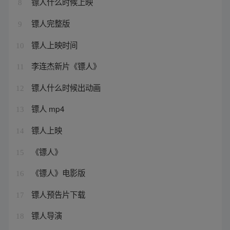
镖人什么时候上映
8
镖人完整版
9
镖人上映时间
10
李连杰新片《镖人》
11
镖人什么时候出动画
12
镖人 mp4
13
镖人上映
14
《镖人》
15
《镖人》电影版
16
镖人预告片下载
17
镖人导演
18