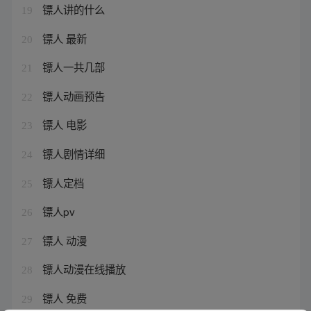
镖人讲的什么
19
镖人 最新
20
镖人一共几部
21
镖人动画预告
22
镖人 电影
23
镖人剧情详细
24
镖人定档
25
镖人pv
26
镖人 动漫
27
镖人动漫在线播放
28
镖人 免费
29