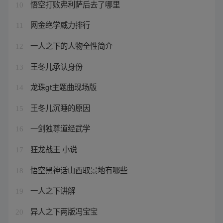
悟空打败弗利萨后去了哪里
10
网金绝学威力排行
11
一人之下的人物全性简介
12
王冬儿承认身份
13
龙珠gt主题曲现场版
14
王冬儿沉睡的原因
15
一剑独尊道经武学
16
狂龙战王 小说
17
悟空黑神话山西取景地有哪些
18
一人之下讲解
19
异人之下两版冯宝宝
20