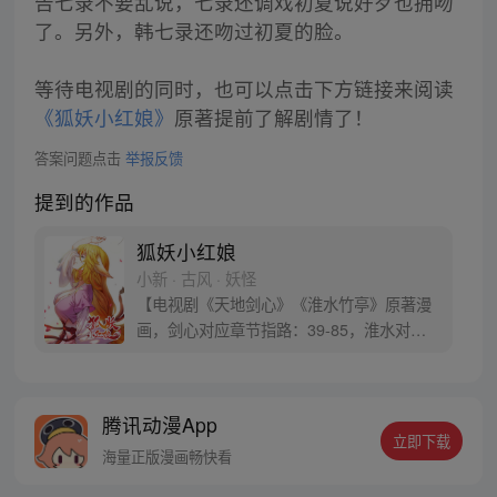
告七录不要乱说，七录还调戏初夏说好歹也拥吻
了。另外，韩七录还吻过初夏的脸。
等待电视剧的同时，也可以点击下方链接来阅读
《狐妖小红娘》
原著提前了解剧情了！
答案问题点击
举报反馈
提到的作品
狐妖小红娘
小新 · 古风 · 妖怪
【电视剧《天地剑心》《淮水竹亭》原著漫
画，剑心对应章节指路：39-85，淮水对应
章节指路272-301】 迷糊萝莉小狐妖，正太
道士没节操。自古人妖生死恋，千载孽缘一
线牵。（每周周四更新。）
腾讯动漫App
立即下载
海量正版漫画畅快看