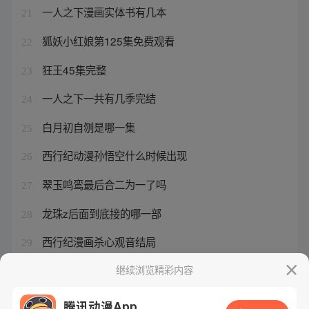
一人之下漫画实体书有几本
21
狐妖小红娘第125集免费观看
22
狂王45集完整
23
一人之下一共有几季完结
24
白月初自刎是哪一集
25
西行纪动漫孙悟空什么时候出现
26
翠玉鸣鸾最后合二为一了吗
27
龙珠z后面到底接的哪一部
28
西行纪漫画杀心观音结局
29
一人之下事件
继续浏览精彩内容
30
腾讯动漫App