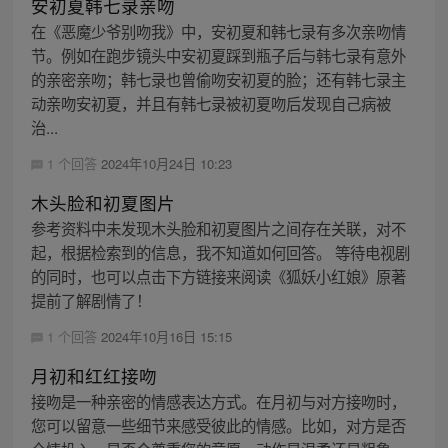
安初夏韩七录亲吻
在《恶魔少爷别吻我》中，安初夏和韩七录有多次亲吻情
节。例如在跑步镜头中安初夏踩到瓶子后与韩七录有意外
的亲密亲吻；韩七录也曾偷吻安初夏的脸；还有韩七录主
动亲吻安初夏，并且有韩七录被初夏吻后发现自己病被
治...
1 个回答
2024年10月24日 10:23
木头脸和初夏图片
参考资料中未发现木头脸和初夏图片之间存在关联，对不
起，根据检索到的信息，我不知道如何回答。 等待电视剧
的同时，也可以点击下方链接来阅读《狐妖小红娘》原著
提前了解剧情了！
1 个回答
2024年10月16日 15:15
月初和红红接吻
接吻是一种亲密的情感表达方式。在月初与对方接吻时，
您可以留意一些细节来感受彼此的情感。比如，对方是否