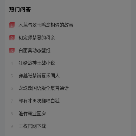
热门问答
木蔑与翠玉鸣鸾相遇的故事
1
幻宠师楚暮的母亲
2
白面具动态壁纸
3
狂婿战神王战小说
4
穿越张楚岚夏禾同人
5
龙珠改国语版全集普通话
6
郭有才再次翻唱白狐
7
淮竹霸业圆房
8
王权官网下载
9