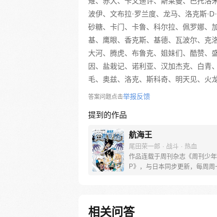
雉、赤犬、卡文迪许、斯莱曼、巴托洛米奥
波伊、文布拉·罗兰度、龙马、洛克斯·
砂糖、卡门、卡鲁、科尔拉、佩罗娜、
基、鹰眼、香克斯、基德、瓦波尔、克
大河、腾虎、布鲁克、姐妹们、酷赞、
因、盐栽记、诺利亚、汉加杰克、白青
毛、奥兹、洛克、斯科奇、明天见、火
举报反馈
答案问题点击
提到的作品
航海王
尾田荣一郎 · 战斗 · 热血
作品连载于周刊杂志《周刊少年
P》，与日本同步更新，每周周
[简介]有一个梦想成为海盗的少
飞，他因误食“恶魔果实”而成为
人，在获得超人能力的同时付出
子无法游泳的代价。十年后，路
相关问答