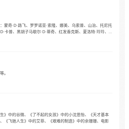
定而出
的伟大
：蒙奇·D·路飞、罗罗诺亚·索隆、娜美、乌索普、山治、托尼托
D·卡普、黑胡子马歇尔·D·蒂奇、红发香克斯、夏洛特·玲玲、...
等。
生》中的谷微、《了不起的女孩》中的小沈思怡、《天才基本
、《飞驰人生》中的艾菲、《艰难的制造》中的余珊珊、电影