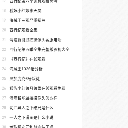
17
西行纪第六季免费观看高清
18
狐妖小红娘李天昊
19
海贼王三观严重扭曲
20
西行纪观看全集
21
清瞳智能监控摄像头客服电话
22
西行纪第五季全集完整版影视大全
23
《西行纪》在线观看
24
海贼王1026话分析
25
贝加庞克6号叛徒
26
狐族小红娘月娘篇在线观看免费
27
清瞳智能监控摄像头怎么样
28
沈冲异人之下结局是什么
29
一人之下漫画是什么小说
30
龙珠超次元乱战完结了吗