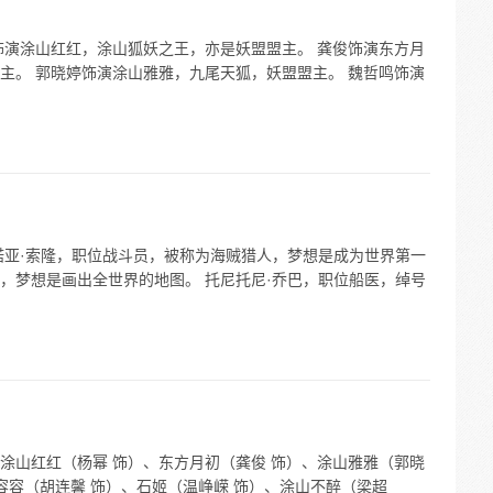
饰演涂山红红，涂山狐妖之王，亦是妖盟盟主。 龚俊饰演东方月
主。 郭晓婷饰演涂山雅雅，九尾天狐，妖盟盟主。 魏哲鸣饰演
诺亚·索隆，职位战斗员，被称为海贼猎人，梦想是成为世界第一
”，梦想是画出全世界的地图。 托尼托尼·乔巴，职位船医，绰号
涂山红红（杨幂 饰）、东方月初（龚俊 饰）、涂山雅雅（郭晓
容容（胡连馨 饰）、石姬（温峥嵘 饰）、涂山不醉（梁超