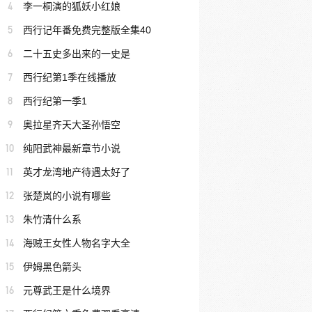
4
李一桐演的狐妖小红娘
5
西行记年番免费完整版全集40
6
二十五史多出来的一史是
7
西行纪第1季在线播放
8
西行纪第一季1
9
奥拉星齐天大圣孙悟空
10
纯阳武神最新章节小说
11
英才龙湾地产待遇太好了
12
张楚岚的小说有哪些
13
朱竹清什么系
14
海贼王女性人物名字大全
15
伊姆黑色箭头
16
元尊武王是什么境界