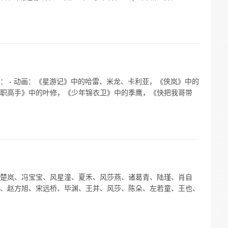
： - 动画：《星游记》中的哈雷、米龙、卡利亚，《侠岚》中的
职高手》中的叶修，《少年锦衣卫》中的季鹰，《快把我哥带
楚岚、冯宝宝、风星潼、夏禾、风莎燕、诸葛青、陆瑾、肖自
、赵方旭、宋远桥、毕渊、王并、风莎、陈朵、左若童、王也、