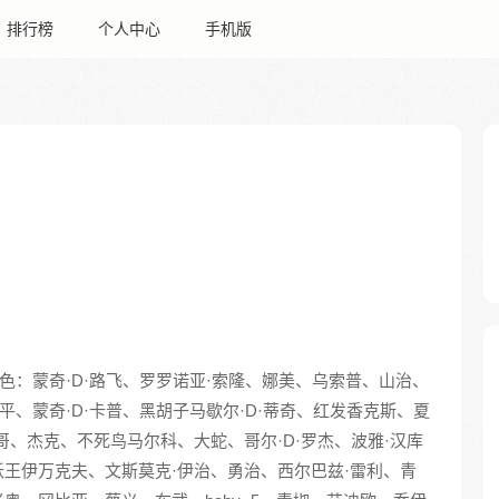
排行榜
个人中心
手机版
色：蒙奇·D·路飞、罗罗诺亚·索隆、娜美、乌索普、山治、
平、蒙奇·D·卡普、黑胡子马歇尔·D·蒂奇、红发香克斯、夏
哥、杰克、不死鸟马尔科、大蛇、哥尔·D·罗杰、波雅·汉库
王伊万克夫、文斯莫克·伊治、勇治、西尔巴兹·雷利、青