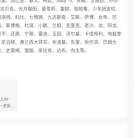
、冈比亚、蔡义、布武、baby -5、青椒、艾迪欧、乔伊
D·吉贝克、光月御田、曼雪莉、雷欧、帕帕鲁、少年团支柱、
加洛特、科比、七微微、九达斯奇、艾斯、萨博、女帝、巴
洛、斯博格、杜琪、小鹏、兰姐、克里克、老沙、龙、阿龙、
盛平、还原、宁哥、霍迪、玉田、沃尔基、卡塔库利、地栽奎
、尼泊顿、弗兰西大将军、布洛基、东里、哈尔滨、巴姆大
龙、史莱姆、饿狼、库拉肯、达布、向主等。
JUM
一更新。
年叫路
了橡皮
了一辈
飞为实