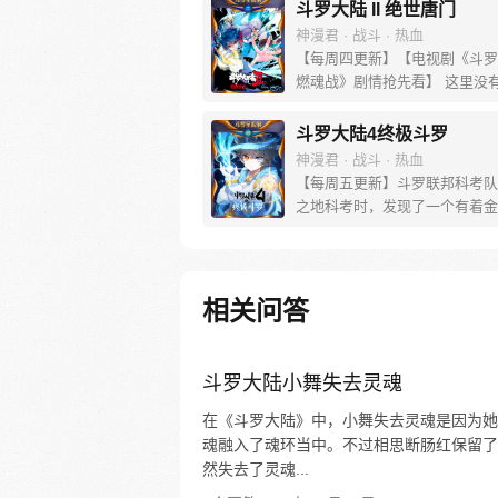
斗罗大陆 II 绝世唐门
神漫君 · 战斗 · 热血
【每周四更新】【电视剧《斗罗
燃魂战》剧情抢先看】 这里没
没有斗气，没有武术，却有武魂
创立万年之后的斗罗大陆上，唐
斗罗大陆4终极斗罗
微，一代天骄霍雨浩横空出世，
神漫君 · 战斗 · 热血
神奇都将一一展现。 唐门暗器
【每周五更新】斗罗联邦科考队
雄风，唐门能否重现辉煌，一切
之地科考时，发现了一个有着金
唐门！
花纹的蛋。他们探查后发现里面
生命迹象，于是赶忙将其带回研
行孵化。蛋孵化出来了，可孵出
一个婴儿，一个和人类一模一样
相关问答
子；与此同时，联邦研究所正在
名银色长发女子，而一名蓝发青
海滨被人发现
斗罗大陆小舞失去灵魂
在《斗罗大陆》中，小舞失去灵魂是因为她
魂融入了魂环当中。不过相思断肠红保留了
然失去了灵魂...