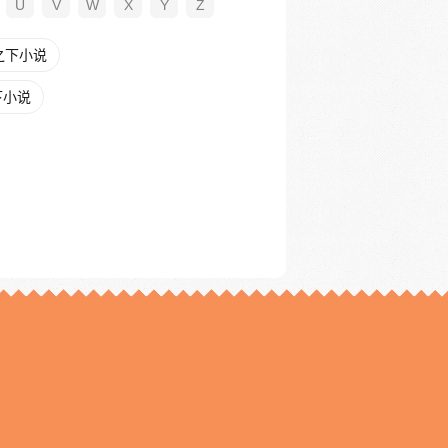
U
V
W
X
Y
Z
之下小说
下小说