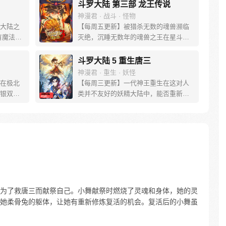
斗罗大陆 第三部 龙王传说
神漫君 · 战斗 · 怪物
大陆之
【每周五更新】被猎杀无数的魂兽濒临
有魔法，
灭绝，沉睡无数年的魂兽之王在星斗大
。 唐门
森林最后的净土苏醒，复仇之战暗云密
门式
布。当“废武魂”遇上执着而顽强的少年唐
斗罗大陆 5 重生唐三
一切的
舞麟，万众瞩目的武魂传奇将再次被书
神漫君 · 重生 · 妖怪
能否重振
写。我们不期待奇迹，但要给奇迹一个
在极北
【每周三更新】一代神王重生在这对人
尽绝世
机会。
银双色
类并不友好的妖精大陆中，能否重新追
居然有
回妻子。千奇百怪的妖神变又会带给他
究所进
怎样的重生之路？尽在一代神王至情追
来的是
妻之旅，斗罗大陆第五部，重生唐三!
的孩
解冻一
年则在
为了救唐三而献祭自己。小舞献祭时燃烧了灵魂和身体，她的灵
她柔骨兔的躯体，让她有重新修炼复活的机会。复活后的小舞虽