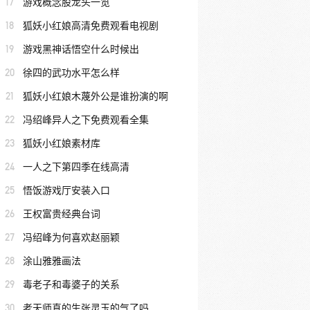
17
游戏概念股龙头一览
18
狐妖小红娘高清免费观看电视剧
19
游戏黑神话悟空什么时候出
20
徐四的武功水平怎么样
21
狐妖小红娘木蔑外公是谁扮演的啊
22
冯绍峰异人之下免费观看全集
23
狐妖小红娘素材库
24
一人之下第四季在线高清
25
悟饭游戏厅安装入口
26
王权富贵经典台词
27
冯绍峰为何喜欢赵丽颖
28
涂山雅雅画法
29
毒老子和毒婆子的关系
30
老天师真的生张灵玉的气了吗