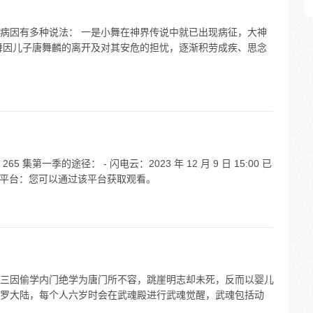
病因有多种说法： 一是小舞在神界传说中就已出现病征，大神
舞因儿子唐舞麟的离开及对其安危的担忧，逐渐积劳成疾、思念
第一季的途径： - 闪电云：2023 年 12 月 9 日 15:00 已
等平台：您可以通过该平台获取观看。
三因偷学内门绝学为唐门所不容，跳崖明志却未死，反而以婴儿
罗大陆，每个人六岁时会在武魂殿进行武魂觉醒，武魂包括动