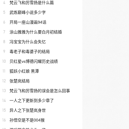
4
梵云飞和厉雪扬是什么篇
5
武炼巅峰小说多少字
6
开局一座山漫画94话
7
涂山雅雅为什么要白月初结婚
8
冯宝宝为什么会失忆
9
毒老子和毒婆子的结局
10
贝红星vs博德闪耀历史战绩
11
狐妖小红娘 黑潭
12
张楚岚结局
13
梵云飞和厉雪扬的误会是怎么回事
14
一人之下更新到多少章了
15
异人之下张楚岚身世
16
孙悟空是不是004猴