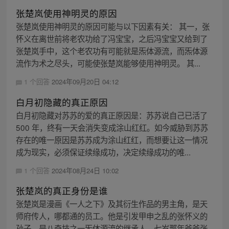
张楚岚使用神明灵的原因
张楚岚使用神明灵的原因可能与以下因素有关： 其一，张
怀义在离世前将老农功给了冯宝宝，之后冯宝宝又给到了
张楚岚手中，这个老农功有可能就是炁体源流，而炁体源
流作为术之尽头，可能使张楚岚能够使用神明灵。 其...
1 个回答
2024年09月20日 04:12
白月初隐藏的真正原因
白月初隐藏对苏苏的爱的真正原因是：苏苏说自己已活了
500 年，终有一天会消失变成涂山红红。如今威胁到苏苏
存在的唯一原因是苏苏成为涂山红红，而想要让这一情况
成为现实，必须保证续缘成功，决定续缘成功的唯...
1 个回答
2024年08月24日 10:02
张楚岚的真正身份是谁
张楚岚是漫画《一人之下》及其衍生作品的男主角，是天
师府传人，哪都通的员工。他是引发甲申之乱的张怀义的
孙子，是八奇技之一炁体源流的继承人。七岁那年爷爷张