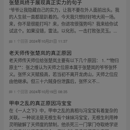
张楚岚终于展现真正实力的句子
“爷爷让我隐藏自己的实力，让我不要在外人面前出头。我
的人生就一直都是趴着的。今天我只想好好地大闹一场。
来，你不是很能打吗？来，你进攻很强势吗？我来给你试
试这个。如果没错，雷法。以化形。一击打败张灵玉。...
1 个回答
2024年10月21日 11:37
老天师传张楚岚的真正原因
老天师传天师位给张楚岚主要有以下几个原因： 1. **物归
原主**：张之维认为天师之位原本属于张楚岚的爷爷张怀
义。张怀义天赋极高，若当初不离开龙虎山，天师之位应
由他继承。但三十六贼身份泄露后，张怀义不...
1 个回答
2024年10月19日 08:35
甲申之乱的真正原因冯宝宝
在《一人之下》中，甲申之乱的真相与冯宝宝有着复杂的
关联。一种说法是无根生有个妹妹冯宝宝，无根生利用神
灵明破解了天师度的禁制，他杀死三一门掌门夺取绝学逆