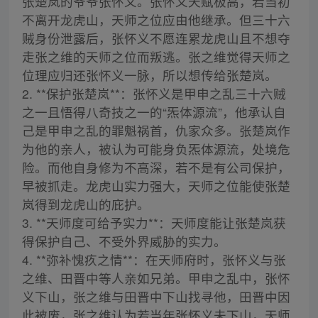
张楚岚的爷爷张怀义。张怀义天赋极高，若当初
不离开龙虎山，天师之位应由他继承。但三十六
贼身份泄露后，张怀义不愿连累龙虎山且不想夺
走张之维的天师之位而叛逃。张之维觉得天师之
位理应归还张怀义一脉，所以想传给张楚岚。
2. **保护张楚岚**：张怀义是甲申之乱三十六贼
之一且悟得八奇技之一的“炁体源流”，他承认自
己是甲申之乱的罪魁祸首，仇家众多。张楚岚作
为他的亲人，被认为可能身负炁体源流，处境危
险。而他自身修为不高深，若不是有公司保护，
早被抓走。龙虎山实力强大，天师之位能使张楚
岚得到龙虎山的庇护。
3. **天师度可给予实力**：天师度能让张楚岚获
得保护自己、不受外界威胁的实力。
4. **弥补愧疚之情**：在天师府时，张怀义与张
之维、田晋中等人亲如兄弟。甲申之乱中，张怀
义下山，张之维与田晋中下山找寻他，田晋中因
此被废，张之维认为若当年张怀义未下山，天师