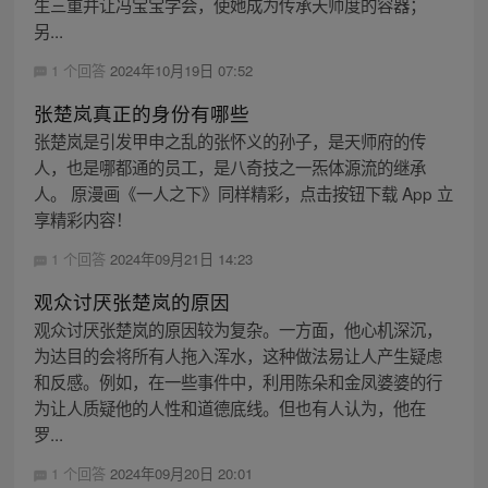
生三重并让冯宝宝学会，使她成为传承天师度的容器；
另...
1 个回答
2024年10月19日 07:52
张楚岚真正的身份有哪些
张楚岚是引发甲申之乱的张怀义的孙子，是天师府的传
人，也是哪都通的员工，是八奇技之一炁体源流的继承
人。 原漫画《一人之下》同样精彩，点击按钮下载 App 立
享精彩内容！
1 个回答
2024年09月21日 14:23
观众讨厌张楚岚的原因
观众讨厌张楚岚的原因较为复杂。一方面，他心机深沉，
为达目的会将所有人拖入浑水，这种做法易让人产生疑虑
和反感。例如，在一些事件中，利用陈朵和金凤婆婆的行
为让人质疑他的人性和道德底线。但也有人认为，他在
罗...
1 个回答
2024年09月20日 20:01