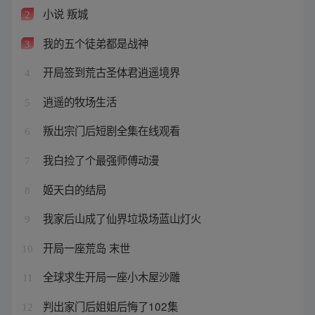
小说 叛城
2
我的五个徒弟都是战神
3
开局签到荒古圣体君逍遥境界
4
逍遥的牧场生活
5
叛出宗门后短剧全集在线观看
6
我白捡了个最强师傅动漫
7
姬天白的结局
8
我家后山成了仙界垃圾场蓝山灯火
9
开局一座荒岛 末世
10
全球求生开局一座小木屋沙雕
11
判出家门后姐姐后悔了102集
12