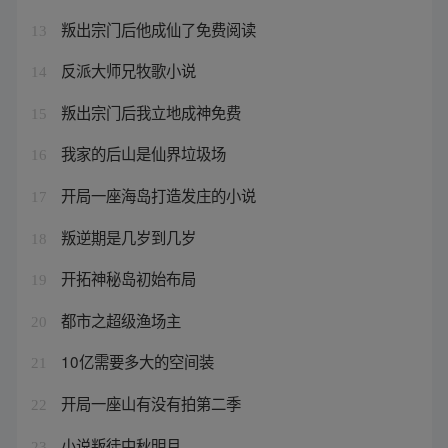
叛出宗门后他成仙了免费阅读
13
反派大师兄牧歌小说
14
叛出宗门后我立地成神免费
15
我家的后山是仙界垃圾场
16
开局一座海岛打造发庄的小说
17
叛逆期是几岁到几岁
18
开拓神秘岛初始布局
19
都市之超级渔场主
20
10亿需要多大的空间装
21
开局一座山有没有拍第二季
22
小说叛徒中秋明月
23