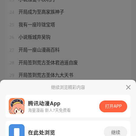
开局成为至高家族神子
24
我有一座玲珑宝塔
25
小说叛城弃吴钩
26
开局一座山漫画百科
27
开局签到荒古圣体君逍遥自废
28
开局签到荒古圣体九大天书
29
冰河末世我搬空了30艘货轮
继续浏览精彩内容
30
腾讯动漫App
打开APP
海量漫画 新人7天免费看
腾讯漫画
起点读书
QQ阅读
网站备案/许可证号：粤B2-20090059-5
在此处浏览
继续