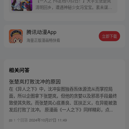
【一人之下6定档1月2日！】大学生张楚岚
清明回乡，遭遇神秘少女冯宝宝。素未谋面
的冯宝宝却对张楚岚异常熟悉，并将其带去
自己打工的快递公司。为了帮冯宝宝寻找她
的身世，也为了查清自己与爷爷身上的秘
腾讯动漫App
密，张楚岚的生活被彻底颠覆，与冯宝宝一
立即下载
同踏上“异人”之旅。
海量正版漫画畅快看
相关问答
张楚岚打败沈冲的原因
在《异人之下》中，沈冲妄图独吞炁体源流从而掌控局
面，所以企图拿下张楚岚，但他的贪婪以及邪恶手段最终
致使其失败。而张楚岚心底善良、匡扶正义，在异能被激
发后打败了沈冲。 原漫画《一人之下》同样精彩，点...
1 个回答
2024年10月27日 11:49