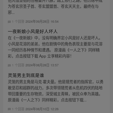
他凭借坚韧的性格重开八脉，踏上修行之路，在历练中成
为苍玄宗圣子首、苍玄盟盟首、苍玄天天主，最终在与
邪...
1 个回答
2024年09月28日 16:54
一夜新娘小风是好人坏人
在《一夜新娘》中，没有明确界定小风是好人还是坏人。
小风是花溶的弟弟，他在剧情中的角色表现主要是与花溶
一同经历各种情节和遭遇。 原漫画《一人之下》同样精
彩，点击按钮下载 App 立享精彩内容！
1 个回答
2024年08月28日 13:57
灵笼男主到底是谁
灵笼的男主角是马克·霍夫曼。他是猎荒者的指挥官，以勇
敢坚忍和超群的战力，多次带领猎荒者从危机四伏的陆地
带回重要的生存物资，深受城主青睐，被民众奉为英雄。
原漫画《一人之下》同样精彩，点击按钮下载...
1 个回答
2024年08月10日 12:26