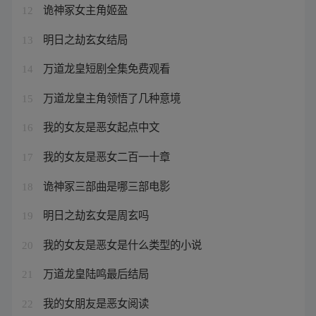
诡神冢女主角姬盈
12
明日之劫玄女结局
13
万道龙皇短剧全集免费观看
14
万道龙皇主角领悟了几种意境
15
我的女友是恶女起点中文
16
我的女友是恶女二百一十章
17
诡神冢三部曲是哪三部电影
18
明日之劫玄女是周玄吗
19
我的女友是恶女是什么类型的小说
20
万道龙皇陆鸣最后结局
21
我的女朋友是恶女阅读
22