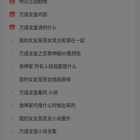
明日之劫剧情
1
万道龙皇内容
2
万道龙皇讲的什么
3
我的女友是恶女男主和谁在一起
4
万道龙皇之至尊神殿90集预告
5
诡神冢 所有人结局都是什么
6
我的女友是恶女结局是啥
7
万道龙皇秦风 小说
8
诡神冢内鬼什么时候出来的
9
我的女友是恶女小说番外
10
万道龙皇小说全集
11