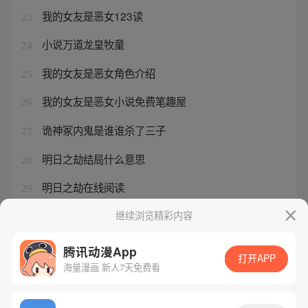
我的女友是恶女123读
23
小说万道龙皇牧童
24
我的女友是恶女角色介绍
25
我的女友是恶女小说免费笔趣屋
26
诡神冢内鬼是谁谁杀了三子
27
明日之劫结局什么意思
28
明日之劫在线阅读
29
万道龙皇 百科
继续浏览精彩内容
30
腾讯动漫App
打开APP
海量漫画 新人7天免费看
腾讯漫画
起点读书
QQ阅读