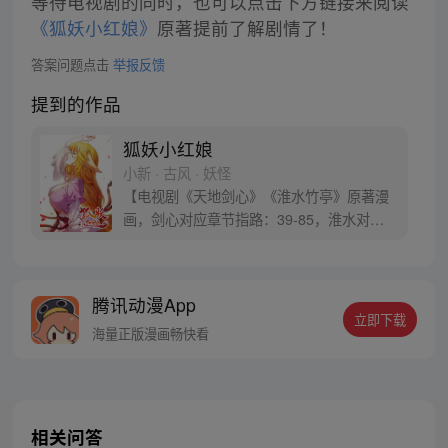
等待电视剧的同时，也可以点击下方链接来阅读
《狐妖小红娘》
原著提前了解剧情了！
答案问题点击
举报反馈
提到的作品
狐妖小红娘
小新 · 古风 · 妖怪
【电视剧《天地剑心》《淮水竹亭》原著漫
画，剑心对应章节指路：39-85，淮水对应
章节指路272-301】 迷糊萝莉小狐妖，正太
道士没节操。自古人妖生死恋，千载孽缘一
线牵。（每周周四更新。）
腾讯动漫App
立即下载
海量正版漫画畅快看
相关问答