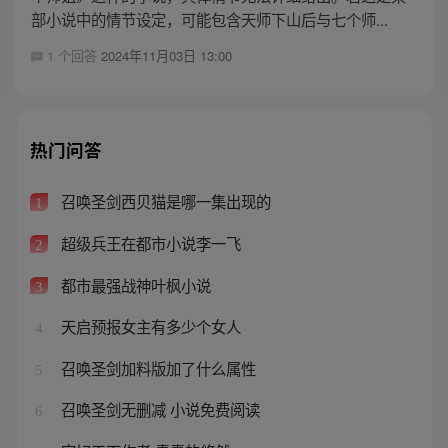
部小说中的情节设定，可能包含天师下山后与七个师...
1 个回答
2024年11月03日 13:00
热门问答
召唤圣剑西贝猫是哪一集出现的
1
超级兵王在都市小说李一飞
2
都市最强战神叶枫小说
3
天启预报女主有多少个女人
4
召唤圣剑加料版加了什么属性
5
召唤圣剑无删减 小说免费阅读
6