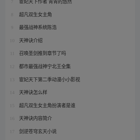
宦妃天下作者 青青的悠然
7
超凡双生女主角
8
最强战神系统陈浩
9
天神诀介绍
10
召唤圣剑推到章节了吗
11
都市最强战神宁北王全集
12
宦妃天下第二季动漫小小影视
13
天神诀怎么样
14
超凡双生女主角扮演者是谁
15
天神诀内容简介
16
剑逆苍穹玄天小说
17