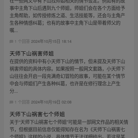
在一些网文中有下山找师姐相关的情节设定。例如有的故
事中主角下山后遇到九个师姐，师姐们会在各个方面给予
主角帮助，如传授修炼之道、生活技能等，还会与主角产
生各种情感纠葛；也有的故事中主角下山是带着师父的
嘱...
1 个回答
2024年10月15日 18:14
天师下山祸害师姐
在提供的资料中有小天师下山的情节，但未提及天师下山
祸害师姐的具体内容。如果按照一般网文套路，小天师下
山往往会开启一段充满奇幻冒险的故事，可能在某个情节
中会与师姐们产生各种纠葛，也许是在修行理念上产生
分...
1 个回答
2024年10月19日 02:08
天师下山祸害七个师姐
关于“天师下山祸害七个师姐”可能是一部网文作品的相关情
节，但根据目前信息仅能得知存在名为《天师下山祸害七
个师姐》这样的小说，具体情节无法详细给出。若这是某