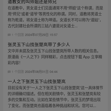
道教女的叫师姐还是师兄
在道教中，男女道士们见面通常不用“师姐”这个称谓，而是
用“师兄”或者“道爷”等男性化的称谓。同时，道教将男道士
称为乾道，将女道士称为坤道。女道长不可以称为“道姑”，
古代封建社会所谓的三姑六婆是对女道士...
1 个回答
2024年07月29日 15:57
张灵玉下山找张楚岚带了多少人
文中并未提及张灵玉下山找张楚岚所带人数的相关信息。
原漫画《一人之下》同样精彩，点击按钮下载 App 立享精
彩内容！
1 个回答
2024年08月01日 04:44
一人之下张灵玉下山找张楚岚
目前没有关于“一人之下张灵玉下山找张楚岚”这一具体情节
的详细确切描述。但在相关剧情中，张灵玉和张楚岚有较
多的交集和互动。比如在某些情节中，张灵玉的梦境出现
了变化，而张楚岚也面临着各种挑战和状况。您可以...