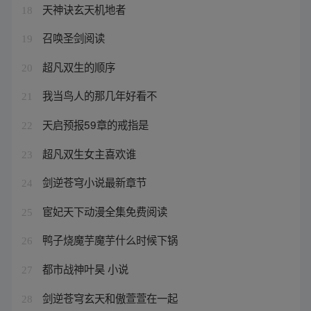
天神诀玄天机地者
18
召唤圣剑阅读
19
超凡双生的顺序
20
我当鸟人的那几年好看不
21
天启预报59章的戒指是
22
超凡双生女主喜欢谁
23
剑逆苍穹小说最新章节
24
宦妃天下动漫全集免费阅读
25
鸭子烧魔芋魔芋什么时候下锅
26
都市战神叶昊 小说
27
剑逆苍穹玄天和傲萱萱在一起
28