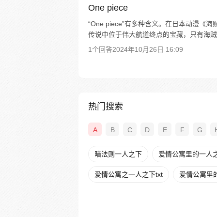
One piece
“One piece”有多种含义。在日本动漫《
传说中位于伟大航道终点的宝藏，只有海贼王哥
1个回答
2024年10月26日 16:09
热门搜索
A
B
C
D
E
F
G
暗法则一人之下
爱情公寓里的一人之下
爱情公寓之一人之下txt
爱情公寓里