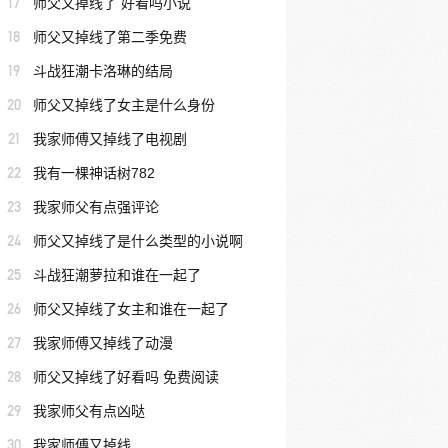
17
师父又掉线了 好看吗小说
18
师父又掉线了第二季免费
19
斗战狂潮卡洛琳的结局
20
师父又掉线了女主是什么身份
21
我家师傅又掉线了电视剧
22
我有一棵神话树782
23
我家师父有点强评论
24
师父又掉线了是什么类型的小说啊
25
斗战狂潮萝拉和谁在一起了
26
师父又掉线了女主和谁在一起了
27
我家师傅又掉线了动漫
28
师父又掉线了好看吗 免费阅读
29
我家师父有点凶哒
30
我家师傅又掉线