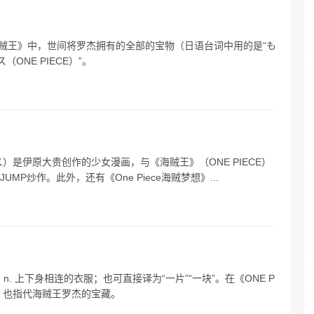
。在《海贼王》中，世间将罗杰拥有的全部的宝物（日语台词中用的是“も
ONE PIECE）”。
ース）是伊原大贵创作的少女漫画，与《海贼王》（ONE PIECE）
P炒作。此外，还有《One Piece海贼梦想》...
片的；n. 上下身相连的衣服；也可直接译为“一片”“一块”。在《ONE P
，也指代海贼王罗杰的宝藏。