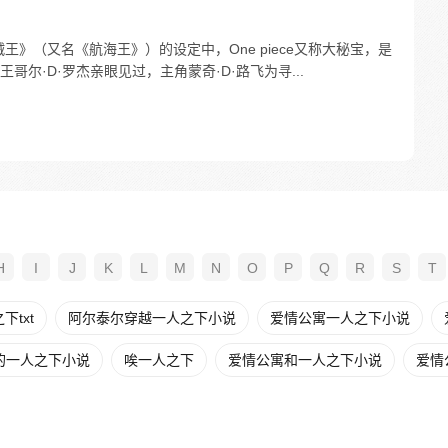
海贼王》（又名《航海王》）的设定中，One piece又称大秘宝，是
尔·D·罗杰亲眼见过，主角蒙奇·D·路飞为寻...
H
I
J
K
L
M
N
O
P
Q
R
S
T
txt
阿尔泰尔穿越一人之下小说
爱情公寓一人之下小说
的一人之下小说
唉一人之下
爱情公寓和一人之下小说
爱情