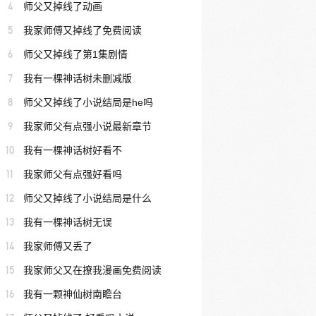
4
师父又掉线了动画
5
我家师傅又掉线了免费阅读
6
师父又掉线了第1集剧情
7
我有一棵神话树未删减版
8
师父又掉线了小说结局是he吗
9
我家师父有点强小说最新章节
10
我有一棵神话树好看不
11
我家师父有点强好看吗
12
师父又掉线了小说结局是什么
13
我有一棵神话树无误
14
我家师傅又丢了
15
我家师父又在撩我漫画免费阅读
16
我有一颗神仙树南瞻台