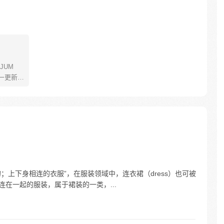
JUM
一更新。
年叫路
了橡皮
了一辈
飞为实
定而出
的伟大
；单件的；上下身相连的衣服”，在服装领域中，连衣裙（dress）也可被
和裙子连在一起的服装，属于裙装的一类，...