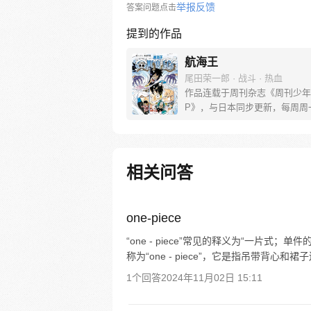
举报反馈
答案问题点击
提到的作品
航海王
尾田荣一郎 · 战斗 · 热血
作品连载于周刊杂志《周刊少年
P》，与日本同步更新，每周周
[简介]有一个梦想成为海盗的少
飞，他因误食“恶魔果实”而成为
人，在获得超人能力的同时付出
子无法游泳的代价。十年后，路
相关问答
现与因救他而断臂的杰克斯的约
海，开始了以成为海盗王为目标
的冒险旅程！
one-piece
“one - piece”常见的释义为“一片式
称为“one - piece”，它是指吊带背心
1个回答
2024年11月02日 15:11