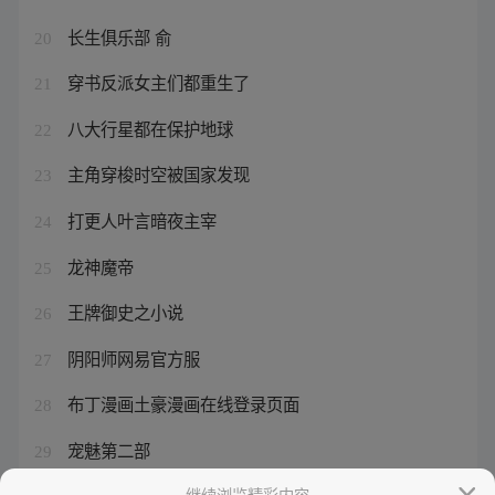
长生俱乐部 俞
20
穿书反派女主们都重生了
21
八大行星都在保护地球
22
主角穿梭时空被国家发现
23
打更人叶言暗夜主宰
24
龙神魔帝
25
王牌御史之小说
26
阴阳师网易官方服
27
布丁漫画土豪漫画在线登录页面
28
宠魅第二部
29