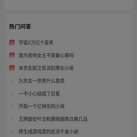
热门问答
宇宙2万亿个星系
1
我为邪帝女主不是秦心慈吗
2
末世女配之反派别黑化小说
3
九世女一世男什么意思
4
一不小心就成了巨星
5
开局一个亿林东的小说
6
王牌御史叶言和黄晓烟表白第几话
7
转生成游戏里的反派千金小说
8