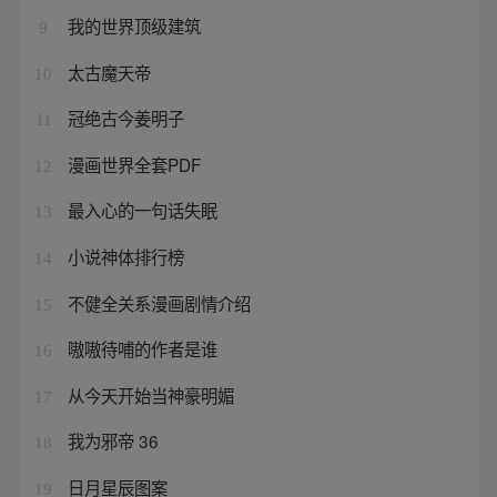
我的世界顶级建筑
9
太古魔天帝
10
冠绝古今姜明子
11
漫画世界全套PDF
12
最入心的一句话失眠
13
小说神体排行榜
14
不健全关系漫画剧情介绍
15
嗷嗷待哺的作者是谁
16
从今天开始当神豪明媚
17
我为邪帝 36
18
日月星辰图案
19