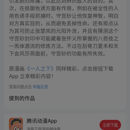
引发剧烈疼痛，以此达到辨识敌人的目的。其
次，在抵御色诱方面有作用，例如在被全性的人
用色诱手段抓捕时，守宫砂让他恢复神智，明白
对方真实目的，从而避免丢掉性命。还有观点认
为其可防止张楚岚的元阳外泄，并且有猜测这个
守宫砂封印中可能藏着张怀义所掌握的八奇技之
一炁体源流的修炼方法。不过在刮骨刀夏禾和天
下会风莎燕面前，守宫砂的功能有所失效。
原漫画
《一人之下》
同样精彩，点击按钮下载
App 立享精彩内容！
答案问题点击
举报反馈
提到的作品
腾讯动漫App
立即下载
海量正版漫画畅快看