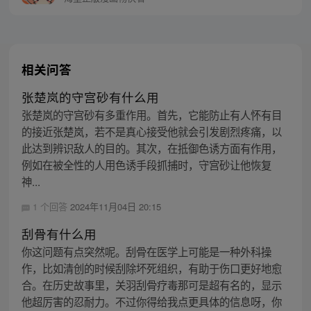
相关问答
张楚岚的守宫砂有什么用
张楚岚的守宫砂有多重作用。首先，它能防止有人怀有目
的接近张楚岚，若不是真心接受他就会引发剧烈疼痛，以
此达到辨识敌人的目的。其次，在抵御色诱方面有作用，
例如在被全性的人用色诱手段抓捕时，守宫砂让他恢复
神...
1 个回答
2024年11月04日 20:15
刮骨有什么用
你这问题有点突然呢。刮骨在医学上可能是一种外科操
作，比如清创的时候刮除坏死组织，有助于伤口更好地愈
合。在历史故事里，关羽刮骨疗毒那可是超有名的，显示
他超厉害的忍耐力。不过你得给我点更具体的信息呀，你