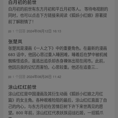
白月初的前世
白月初的前世有东方月初和平丘月初等人。 等待电视剧的
同时，也可以点击下方链接来阅读《狐妖小红娘》原著提
前了解剧情了！
1 个回答
2024年09月12日 16:13
张楚岚
张楚岚是漫画《一人之下》中的重要角色。在最新的漫画
683 话中，他因心思过重入睡困难，睡着后在梦中被机械
蜘蛛怪追杀，虽逃出追杀却赤身裸体出现在闹市。此前，
他因吕良的记忆而害怕，心思较重。他还在追查三...
1 个回答
2024年08月26日 11:42
涂山红红前世
涂山红红是中国漫画及其衍生动画《狐妖小红娘之月红
篇》的女主角。各种艰难险阻的最后，涂山红红直面了自
己的内心，与东方月初在苦情巨树下许下来世再见的愿
望。800 年前，涂山红红代表妖族迎战石姬，一招狐爪