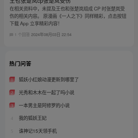
王也张楚岚cp张楚岚受伤
在相关资料中，未提及王也和张楚岚组成 CP 时张楚岚受
伤的相关内容。 原漫画《一人之下》同样精彩，点击按钮
下载 App 立享精彩内容！
1 个回答
2024年08月03日 22:54
热门问答
狐妖小红娘动漫更新到哪里了
1
光秀和木木在一起了吗小说
2
一本男主是阿修罗的小说
3
我的狐妖王妃
4
诛神记15天领手机
5