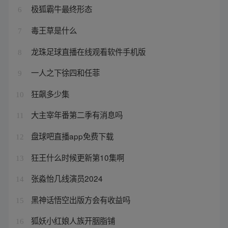
极狐霸牛最终形态
6
毒王草是什么
7
龙珠足球直播在线观看软件手机版
8
一人之下徐四和任菲
9
狂飙多少集
10
大主宰年番第二季有消息吗
11
盘球吧直播app免费下载
12
狂王什么时候更新第10集啊
13
张淼怡几线演员2024
14
黑神话悟空出版方会有收益吗
15
狐妖小红娘人族开胭脂铺
16