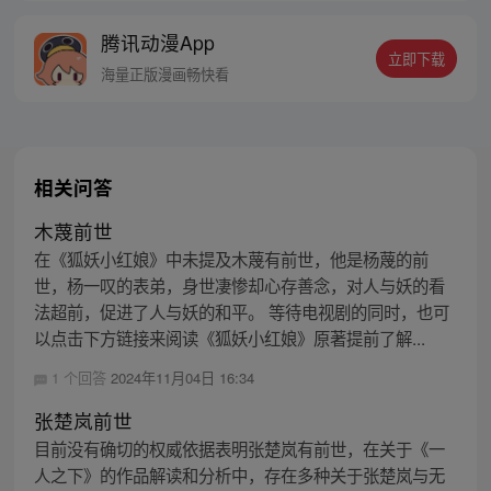
的身世，也为了查清自己与爷爷身上的秘
腾讯动漫App
密，张楚岚的生活被彻底颠覆，与冯宝宝一
立即下载
同踏上“异人”之旅。
海量正版漫画畅快看
相关问答
木蔑前世
在《狐妖小红娘》中未提及木蔑有前世，他是杨蔑的前
世，杨一叹的表弟，身世凄惨却心存善念，对人与妖的看
法超前，促进了人与妖的和平。 等待电视剧的同时，也可
以点击下方链接来阅读《狐妖小红娘》原著提前了解...
1 个回答
2024年11月04日 16:34
张楚岚前世
目前没有确切的权威依据表明张楚岚有前世，在关于《一
人之下》的作品解读和分析中，存在多种关于张楚岚与无