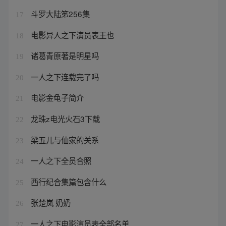
斗罗大陆笫256集
17
电影异人之下演员表王也
18
诸葛青原著是明星吗
19
一人之下连载完了吗
20
电影金龟子简介
21
龙珠z电光火石3下载
22
梁五儿与仙家的关系
23
一人之下全员合照
24
西行纪合集篇包含什么
25
张楚岚 奶奶
26
一人之下电影演员表全部名单
27