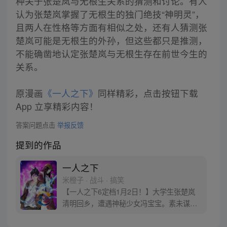
种关于张楚岚与无根生关系的猜测和讨论。有人
认为张楚岚掌握了无根生的独门绝技“神明灵”，
且两人在性格等方面有相似之处，还有人猜测张
楚岚可能是无根生的外孙，但这些都只是推测，
不能确凿地认定张楚岚与无根生存在前世今生的
关系。
原漫画
《一人之下》
同样精彩，点击按钮下载
App 立享精彩内容！
答案问题点击
举报反馈
提到的作品
一人之下
米橙子 · 战斗 · 搞笑
【一人之下6定档1月2日！】大学生张楚岚
清明回乡，遭遇神秘少女冯宝宝。素未谋面
的冯宝宝却对张楚岚异常熟悉，并将其带去
自己打工的快递公司。为了帮冯宝宝寻找她