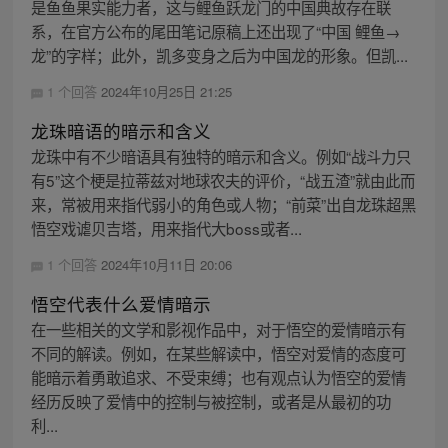
是鱼鱼果实能力者，这与鲤鱼跃龙门的中国典故存在联
系，在官方公布的尾田笔记原稿上还出现了“中国 鲤鱼→
龙”的字样；此外，凯多变身之后为中国龙的形象。但凯...
1 个回答
2024年10月25日 21:25
龙珠暗语的暗示和含义
龙珠中有不少暗语具有独特的暗示和含义。例如“战斗力只
有5”这个梗是拉蒂兹对地球农夫的评价，“战五渣”就由此而
来，常被用来指代弱小的角色或人物；“前菜”出自龙珠超黑
悟空戏谑贝吉塔，用来指代大boss或者...
1 个回答
2024年10月11日 20:06
悟空代表什么爱情暗示
在一些相关的文学和影视作品中，对于悟空的爱情暗示有
不同的解读。例如，在某些解读中，悟空对爱情的态度可
能暗示着勇敢追求、不受束缚；也有观点认为悟空的爱情
经历反映了爱情中的控制与被控制，或者是从最初的功
利...