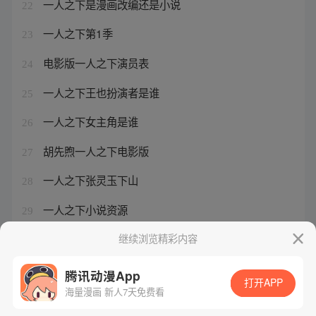
一人之下是漫画改编还是小说
22
一人之下第1季
23
电影版一人之下演员表
24
一人之下王也扮演者是谁
25
一人之下女主角是谁
26
胡先煦一人之下电影版
27
一人之下张灵玉下山
28
一人之下小说资源
29
一人之下张楚岚体内的元婴
继续浏览精彩内容
30
腾讯动漫App
打开APP
海量漫画 新人7天免费看
腾讯漫画
起点读书
QQ阅读