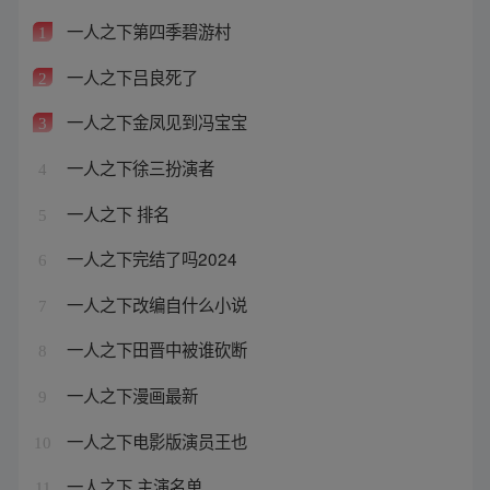
一人之下第四季碧游村
1
一人之下吕良死了
2
一人之下金凤见到冯宝宝
3
一人之下徐三扮演者
4
一人之下 排名
5
一人之下完结了吗2024
6
一人之下改编自什么小说
7
一人之下田晋中被谁砍断
8
一人之下漫画最新
9
一人之下电影版演员王也
10
一人之下 主演名单
11