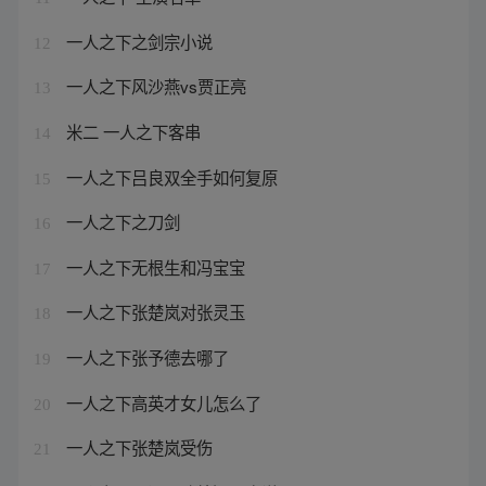
一人之下之剑宗小说
12
一人之下风沙燕vs贾正亮
13
米二 一人之下客串
14
一人之下吕良双全手如何复原
15
一人之下之刀剑
16
一人之下无根生和冯宝宝
17
一人之下张楚岚对张灵玉
18
一人之下张予德去哪了
19
一人之下高英才女儿怎么了
20
一人之下张楚岚受伤
21