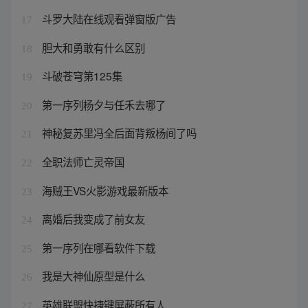
斗罗大陆在线观看弹窗版广告
17
胆大和勇敢有什么区别
18
斗破苍穹第125集
19
第一序列杨夕与任禾去哪了
20
神秘复苏里冯全后面背叛杨间了吗
21
全职法师亡灵帝国
22
海贼王VS火影游戏最新版本
23
离婚后我变成了前女友
24
第一序列在哪看软件下载
25
我是大神仙原型是什么
26
英雄联盟快捷键屏蔽所有人
27