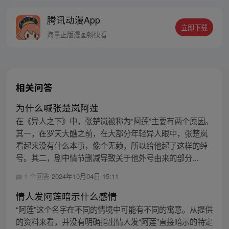
的身世，也为了查清自己与爷爷身上的秘
腾讯动漫App
密，张楚岚的生活被彻底颠覆，与冯宝宝一
立即下载
同踏上“异人”之旅。
海量正版漫画畅快看
相关问答
为什么喊张楚岚阿莲
在《异人之下》中，张楚岚被称为“阿莲”主要有两个原因。
其一，在罗天大醮之前，在大部分年轻异人眼中，张楚岚
看起来没有什么本事，像个无赖，所以给他起了这样的绰
号。其二，剧中情节删减导致关于他外号由来的部分...
1 个回答
2024年10月04日 15:11
情人发阿莲暗示什么感情
“阿莲”这个名字在不同的情境中可能有不同的寓意。从提供
的资料来看，并没有明确指出情人发“阿莲”直接暗示的特定