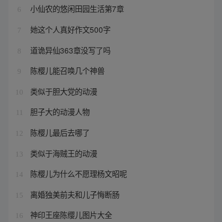
小仙农的悠闲田园生活第7章
6
她这个人真好作文500字
7
道诡异仙363章没写了吗
8
陈樱儿能召唤几个神兽
9
类似于胆大党的动漫
10
胆子大的动漫人物
11
陈樱儿最后去哪了
12
类似于海贼王的动漫
13
陈樱儿为什么不愿理杨文昭呢
14
离婚独美前夫和儿子悔断肠
15
神印王座陈缨儿图片大全
16