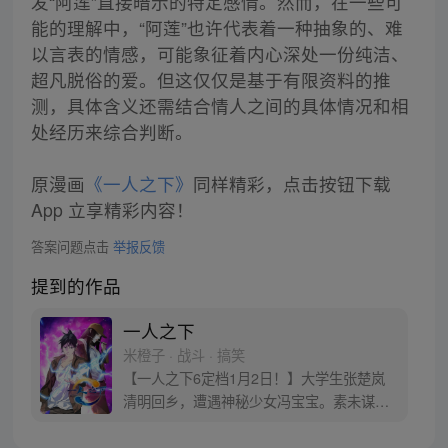
发“阿莲”直接暗示的特定感情。然而，在一些可
能的理解中，“阿莲”也许代表着一种抽象的、难
以言表的情感，可能象征着内心深处一份纯洁、
超凡脱俗的爱。但这仅仅是基于有限资料的推
测，具体含义还需结合情人之间的具体情况和相
处经历来综合判断。
原漫画
《一人之下》
同样精彩，点击按钮下载
App 立享精彩内容！
答案问题点击
举报反馈
提到的作品
一人之下
米橙子 · 战斗 · 搞笑
【一人之下6定档1月2日！】大学生张楚岚
清明回乡，遭遇神秘少女冯宝宝。素未谋面
的冯宝宝却对张楚岚异常熟悉，并将其带去
自己打工的快递公司。为了帮冯宝宝寻找她