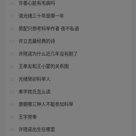
许墨心脏有毛病吗
16
清光绪三十年是哪一年
17
男配只想考科举作者 夜不私语
18
许立志最经典的诗
19
许晓诺为什么近几年没有剧了
20
王奉友和王小蒙的关系图
21
光绪癸卯科举人
22
奉字姓氏怎么读
23
唐朝哪三种人不能参加科举
24
王字旁奉
25
许晓诺出生在哪里
26