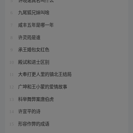
5
九尾狐兄妹叫啥
6
咸丰五年是哪一年
7
许灵筠是谁
8
承王婚包女红色
9
殿试和进士区别
10
大奉打更人里的镇北王结局
11
广坤和王小蒙的爱情故事
12
科举舞弊案唐伯虎
13
许宣平的诗
14
形容作弊的成语
15