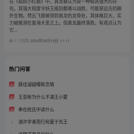
在《狐妖小红娘》中，真龙被认为是一种极其强大的存
在。其强大程度令妖王级别都难以战胜，可能是远古的圈
外生物。梵云飞曾被领到真龙的龙骨处，其体格巨大，实
力被推测在复海大圣之上。但真龙最终落败，有观点认为
它...
1 个回答
2024年08月19日 11:11
热门问答
薛佳凝疑曝新恋情
1
王亚彬为什么不演王小蒙
2
奉在姓氏中读什么
3
请许学者而行宛曼于先王
4
许晓诺真名叫什么