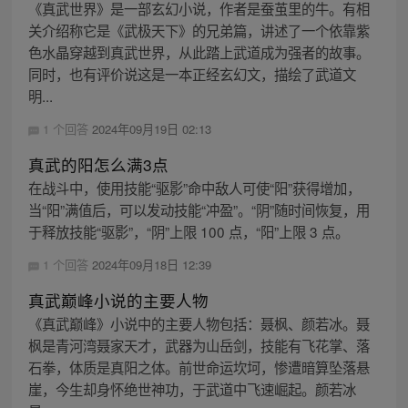
《真武世界》是一部玄幻小说，作者是蚕茧里的牛。有相
关介绍称它是《武极天下》的兄弟篇，讲述了一个依靠紫
色水晶穿越到真武世界，从此踏上武道成为强者的故事。
同时，也有评价说这是一本正经玄幻文，描绘了武道文
明...
1 个回答
2024年09月19日 02:13
真武的阳怎么满3点
在战斗中，使用技能“驱影”命中敌人可使“阳”获得增加，
当“阳”满值后，可以发动技能“冲盈”。“阴”随时间恢复，用
于释放技能“驱影”，“阴”上限 100 点，“阳”上限 3 点。
1 个回答
2024年09月18日 12:39
真武巅峰小说的主要人物
《真武巅峰》小说中的主要人物包括：聂枫、颜若冰。聂
枫是青河湾聂家天才，武器为山岳剑，技能有飞花掌、落
石拳，体质是真阳之体。前世命运坎坷，惨遭暗算坠落悬
崖，今生却身怀绝世神功，于武道中飞速崛起。颜若冰