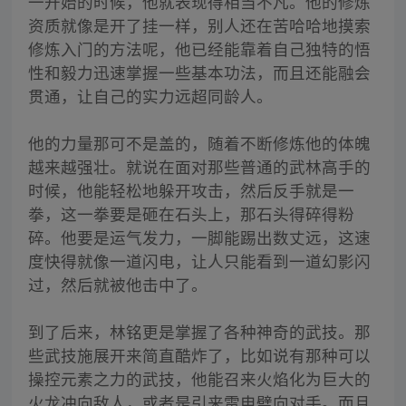
一开始的时候，他就表现得相当不凡。他的修炼
资质就像是开了挂一样，别人还在苦哈哈地摸索
修炼入门的方法呢，他已经能靠着自己独特的悟
性和毅力迅速掌握一些基本功法，而且还能融会
贯通，让自己的实力远超同龄人。
他的力量那可不是盖的，随着不断修炼他的体魄
越来越强壮。就说在面对那些普通的武林高手的
时候，他能轻松地躲开攻击，然后反手就是一
拳，这一拳要是砸在石头上，那石头得碎得粉
碎。他要是运气发力，一脚能踢出数丈远，这速
度快得就像一道闪电，让人只能看到一道幻影闪
过，然后就被他击中了。
到了后来，林铭更是掌握了各种神奇的武技。那
些武技施展开来简直酷炸了，比如说有那种可以
操控元素之力的武技，他能召来火焰化为巨大的
火龙冲向敌人，或者是引来雷电劈向对手。而且