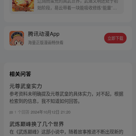
辽阔而蛮荒的真武世界，武道文明还处于初
始阶段，易云带着一块能吸收修炼“能量”的
紫色晶石意外穿越。随着他的到来，真武世
界的传奇才正式开始。
腾讯动漫App
立即下载
海量正版漫画畅快看
相关问答
元尊武皇实力
参考资料未明确提及元尊武皇的具体实力，对不起，根据
检索到的信息，我不知道如何回答。
1 个回答
2024年10月12日 21:20
武炼巅峰换了几个世界
在《武炼巅峰》这部小说中，随着故事推进不断出现新的