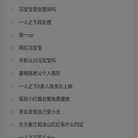
冯宝宝爱张楚岚吗
7
一人之下段友德
8
加一cp
9
网红冯宝宝
10
许新认识冯宝宝吗
11
姜珮瑶老公个人简历
12
一人之下2真人版多久上映
13
狐妖小红娘总集免费播放
14
苍玄发现自己爱小夭
15
东方秦兰和涂山红红有什么约定
16
一人之下异人diss
17