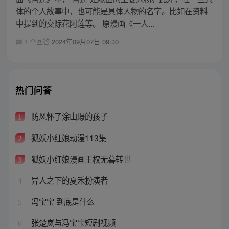
体的个人故事中，也可能是具体人物的名字。比如在资料
中提到的交际花阿莲等。 原漫画《一人...
1 个回答
2024年09月07日 09:30
热门问答
防风怀了涂山璟的孩子
1
狐妖小红娘动漫113集
2
狐妖小红娘漫画王权无暮转世
3
异人之下的夏禾扮演者
4
冯宝宝 到底是什么
5
张楚岚与冯宝宝短剧视频
6