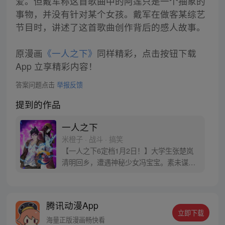
爱。但戴军称这首歌曲中的阿莲只是一个抽象的
事物，并没有针对某个女孩。戴军在做客某综艺
节目时，讲述了这首歌曲创作背后的感人故事。
原漫画
《一人之下》
同样精彩，点击按钮下载
App 立享精彩内容！
答案问题点击
举报反馈
提到的作品
一人之下
米橙子 · 战斗 · 搞笑
【一人之下6定档1月2日！】大学生张楚岚
清明回乡，遭遇神秘少女冯宝宝。素未谋面
的冯宝宝却对张楚岚异常熟悉，并将其带去
自己打工的快递公司。为了帮冯宝宝寻找她
的身世，也为了查清自己与爷爷身上的秘
腾讯动漫App
密，张楚岚的生活被彻底颠覆，与冯宝宝一
立即下载
同踏上“异人”之旅。
海量正版漫画畅快看