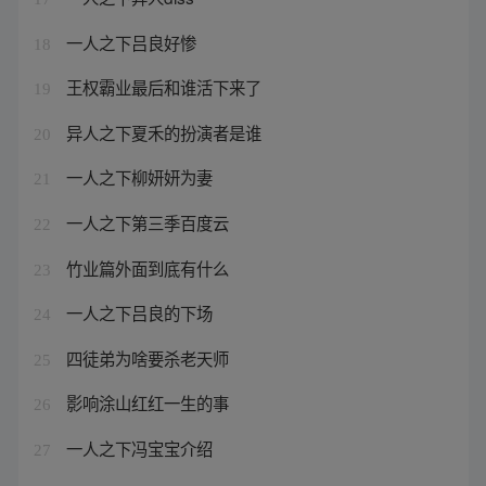
一人之下吕良好惨
18
王权霸业最后和谁活下来了
19
异人之下夏禾的扮演者是谁
20
一人之下柳妍妍为妻
21
一人之下第三季百度云
22
竹业篇外面到底有什么
23
一人之下吕良的下场
24
四徒弟为啥要杀老天师
25
影响涂山红红一生的事
26
一人之下冯宝宝介绍
27