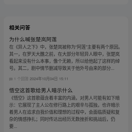
相关问答
为什么喊张楚岚阿莲
在《异人之下》中，张楚岚被称为“阿莲”主要有两个原因。
其一，在罗天大醮之前，在大部分年轻异人眼中，张楚岚
看起来没有什么本事，像个无赖，所以给他起了这样的绰
号。其二，剧中情节删减导致关于他外号由来的部分...
1 个回答
2024年10月04日 15:11
悟空这首歌给男人暗示什么
《悟空》这首歌蕴含着丰富的内涵，对男人可能有如下暗
示：它展现了主人公在修行路上的艰辛与孤独，也许暗示
着男人在追求自我价值和理想的过程中，会面临质疑和复
杂的情感挣扎；同时传达出经历无数挫折和挑战后，仍
要...