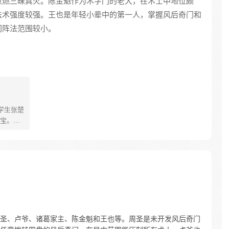
点燃三昧真火。陈金魁作为术字门的老大，在术士中地位颇
法术强度较强。王也是年轻小辈中的第一人，掌握风后奇门和
门阵法范围较小。
学生张楚
宝。素
熟悉，
。为了
查清自
生活被
人”之
圣、卢爷、诸葛家主、陈金魁和王也等。周圣是未开发风后奇门