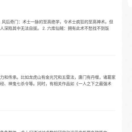
. 风后奇门：术士一脉的至高绝学，令术士疯狂的至高神术。但
深陷其中无法自拔。 2. 六库仙贼：拥有此术不愁找不到饭
力和传承。比如龙虎山有金光咒和五雷法，唐门有丹噬，诸葛家
经、神鬼七杀令等。同时，有相关作品如《一人之下之最强术