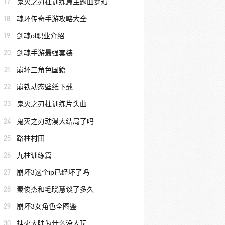
17
鬼灭之刃柱训练篇主题曲梦幻
18
魂环传奇手游攻略大全
19
剑魂ol职业介绍
20
剑魂手游最强套装
21
崩坏三角色国籍
22
崩铁动态壁纸下载
23
鬼灭之刃柱训练片头曲
24
鬼灭之刃动漫大结局了吗
25
路柱村田
26
九柱训练篇
27
崩坏3这个ip已经坏了吗
28
秦俊杰和毛晓慧谈了多久
29
崩坏3女角色全图鉴
30
神火大陆为什么没人玩