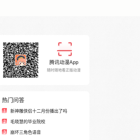
腾讯动漫App
随时随地看正版动漫
热门问答
1
新神雕侠侣十二月份播出了吗
2
毛晓慧的毕业院校
3
崩坏三角色语音