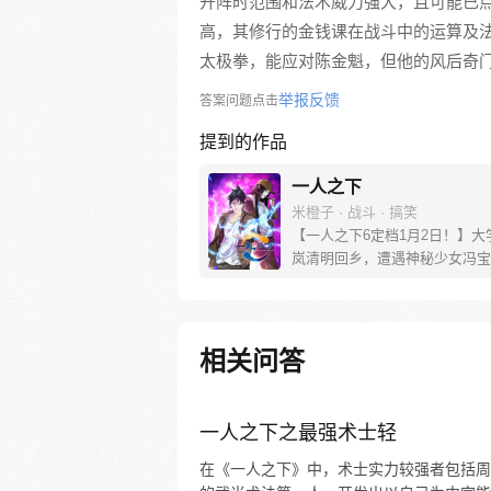
开阵时范围和法术威力强大，且可能已
高，其修行的金钱课在战斗中的运算及
太极拳，能应对陈金魁，但他的风后奇
举报反馈
答案问题点击
提到的作品
一人之下
米橙子 · 战斗 · 搞笑
【一人之下6定档1月2日！】大
岚清明回乡，遭遇神秘少女冯宝
未谋面的冯宝宝却对张楚岚异常
并将其带去自己打工的快递公司
帮冯宝宝寻找她的身世，也为了
己与爷爷身上的秘密，张楚岚的
相关问答
彻底颠覆，与冯宝宝一同踏上“异
旅。
一人之下之最强术士轻
在《一人之下》中，术士实力较强者包括周