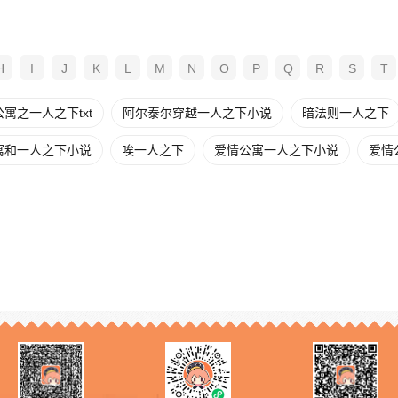
H
I
J
K
L
M
N
O
P
Q
R
S
T
寓之一人之下txt
阿尔泰尔穿越一人之下小说
暗法则一人之下
寓和一人之下小说
唉一人之下
爱情公寓一人之下小说
爱情