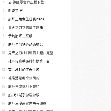
4
云 绝区零官方正版下载
5
毛晓慧 丑
6
崩坏三角色生日表2023
7
鬼灭之刃立志篇主题曲
8
伊甸崩坏三壁纸
9
崩坏星穹铁道动态壁纸
10
鬼灭之刃柱训练篇主题曲完整
11
魂环传奇手游排行榜第一名
12
有彻地钉的传奇手游
13
毛晓慧是哪个公司的
14
崩坏三壁纸月下誓约
15
热血江湖手游端游版
16
崩坏三漫画实体书有哪些