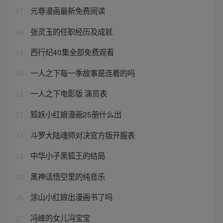
元尊漫画最新免费阅读
17
张灵玉的任职经历及成就
18
西行纪40集全部免费观看
19
一人之下每一季故事是连着的吗
20
一人之下电影版 演员表
21
狐妖小红娘漫画25册什么出
22
斗罗大陆魂师对决官方版开服表
23
中华小子黑狐王的结局
24
黑神话悟空里的纯音乐
25
涂山小红娘出漫画书了吗
26
冯峰的女儿冯宝宝
27