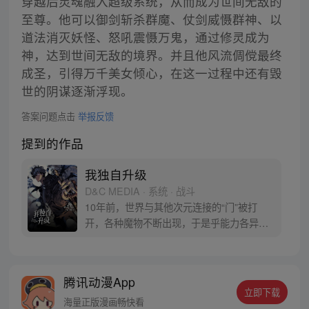
穿越后灵魂融入超级系统，从而成为世间无敌的
至尊。他可以御剑斩杀群魔、仗剑威慑群神、以
道法消灭妖怪、怒吼震慑万鬼，通过修灵成为
神，达到世间无敌的境界。并且他风流倜傥最终
成圣，引得万千美女倾心，在这一过程中还有毁
世的阴谋逐渐浮现。
答案问题点击
举报反馈
提到的作品
我独自升级
D&C MEDIA · 系统 · 战斗
10年前，世界与其他次元连接的“门”被打
开，各种魔物不断出现，于是乎能力各异的
猎魔者也随之出现，被称为“猎人”。程肖宇
是一名实力最弱的E级猎人，在一次挑战任
务中，遇到了可怕的隐藏挑战。生死存亡之
腾讯动漫App
际，他居然获得了升级系统！在系统的利用
立即下载
下，他能成为最强猎人吗？
海量正版漫画畅快看