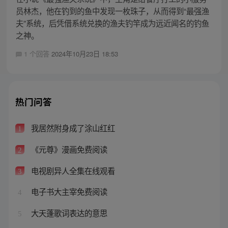
员林杰，他在钓到的鱼中发现一枚珠子，从而得到“最强渔
夫”系统，后凭借系统兑换的渔夫钓竿成为远近闻名的钓鱼
之神。
1 个回答
2024年10月23日 18:53
热门问答
我居然附身成了涂山红红
1
《元尊》漫画免费阅读
2
电视剧异人全集在线观看
3
电子书大主宰免费阅读
4
大天蓬歌词表达的意思
5