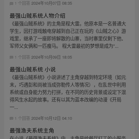
1 个回答
2024年10月07日 08:35
最强山贼系统人物介绍
《最强山贼系统》的主角是程大雷。他原本是一名普通大
学生，因打游戏触电穿越到自己正在玩的《山贼之心》游
戏里，继承了一座即将解散的山寨，当时寨里仅剩下他、
军师父女俩和一匹瘦马。 程大雷最初的梦想是成为“...
1 个回答
2024年10月09日 18:05
最强山贼系统 小说
《最强山贼系统》小说讲述了主角穿越到特定环境（如元
末，巧遇彭和尚被当成弥勒传人等情况），在乱世中利用
系统或自身能力努力打拼，在不同的历史背景或设定下混
得风生水起的故事。还有以其为蓝本改编的动漫《开局
一...
1 个回答
2024年10月12日 04:10
最强渔夫系统主角
在小说《最强渔夫系统》中，主角是给餐厅打工的小服务