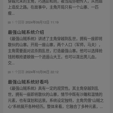
穿越元末的主角，巧遇彭和尚，被当成弥勒传人，从而踏
上造反之路。在故事中，主角开局只有一个山寨、一匹
瘦...
1 个回答
2024年09月12日 11:19
最强山贼系统介绍
《最强山贼系统》讲述了主角穿越到乱世，拥有一座即将
散伙的山寨。开局一座山寨，两个人口（军师，马夫），
主角需要面对这杀戮乱世，打造最强山寨。他可以选择抢
钱抢粮抢婆娘做一个逍遥山大王，也可以泼出男儿血，
交...
1 个回答
2024年10月06日 22:12
最强山贼系统好看吗
《最强山贼系统》具有一定的观赏性。其主角穿越到乱
世，拥有一座即将散伙的山寨，情节中既有沙雕和温情的
元素，也有谋划和远景。系统设定独特，主角凭借“山贼之
心”系统展开各种经历。整体来看，它融合了多种元素，...