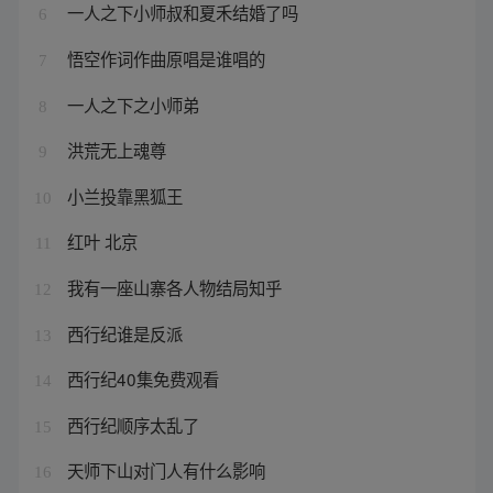
一人之下小师叔和夏禾结婚了吗
6
悟空作词作曲原唱是谁唱的
7
一人之下之小师弟
8
洪荒无上魂尊
9
小兰投靠黑狐王
10
红叶 北京
11
我有一座山寨各人物结局知乎
12
西行纪谁是反派
13
西行纪40集免费观看
14
西行纪顺序太乱了
15
天师下山对门人有什么影响
16