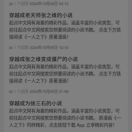
1 个回答
2024年10月08日 04:13
穿越成老天师张之维的小说
起点中文网有海量的精彩作品，涵盖丰富的小说类型，可
前往起点中文网搜索您想要阅读的小说书籍。 点击下方链
接阅读《一人之下》原著漫画！
1 个回答
2024年10月05日 12:10
穿越成张之维变成僵尸的小说
起点中文网有海量的精彩作品，涵盖丰富的小说类型，可
前往起点中文网搜索您想要阅读的小说书籍。 点击下方链
接阅读《一人之下》原著漫画！
1 个回答
2024年10月05日 01:49
穿越成为徐三石的小说
起点中文网有海量的精彩作品，涵盖丰富的小说类型，可
前往起点中文网搜索您想要阅读的小说书籍。 原漫画《一
人之下》同样精彩，点击按钮下载 App 立享精彩内容！