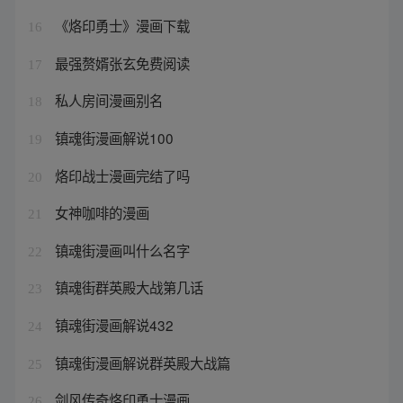
《烙印勇士》漫画下载
16
最强赘婿张玄免费阅读
17
私人房间漫画别名
18
镇魂街漫画解说100
19
烙印战士漫画完结了吗
20
女神咖啡的漫画
21
镇魂街漫画叫什么名字
22
镇魂街群英殿大战第几话
23
镇魂街漫画解说432
24
镇魂街漫画解说群英殿大战篇
25
剑风传奇烙印勇士漫画
26