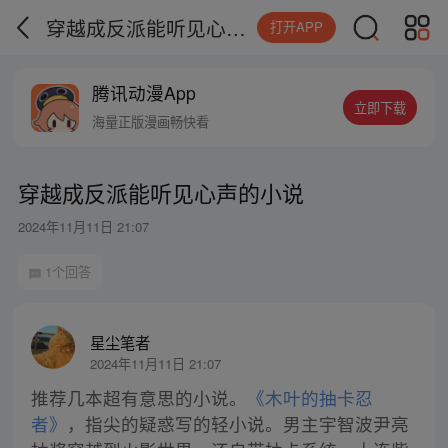
穿越成反派能听见心声的小说
打开APP
腾讯动漫App
立即下载
海量正版漫画畅快看
穿越成反派能听见心声的小说
2024年11月11日 21:07
1个回答
星尘笔者
2024年11月11日 21:07
推荐几本超有意思的小说。
《木叶的抽卡忍
者》
，指尖的疑惑写的轻小说。男主宇智波尹亮