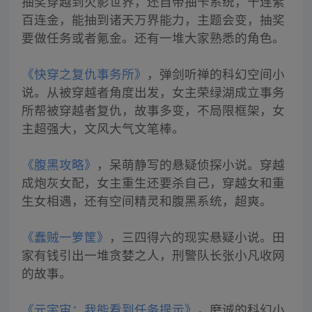
抽奖穿越到火影世界，还自带抽卡系统，十连紫
百连金，能抽到诸天万界能力，主题会变，抽奖
要做任务或者氪金。还有一堆大家熟悉的角色。
《快穿之复仇事务所》
，弹剑听禅的科幻空间小
说。从被穿越者角度出发，女主荣绿湖成立事务
所帮被穿越者复仇，故事多变，不局限框架，女
主超强大，文风大气文笔棒。
《腹黑攻略》
，呆萌静写的悬疑侦探小说。穿越
成炮灰女配，女主重生还要杀自己，穿越女和重
生女相遇，还有空间精灵和腹黑系统，超爽。
《蠢贼一箩筐》
，三四得六的现实悬疑小说。田
家有钱引出一堆贪婪之人，刑警队长张小凡收网
的故事。
《元宇宙：我能看到任务提示》
，磨诚的科幻小