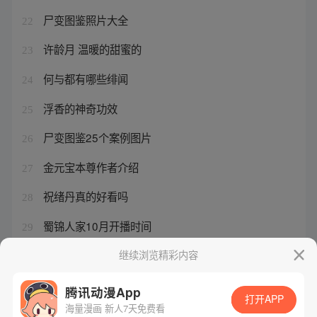
尸变图鉴照片大全
22
许龄月 温暖的甜蜜的
23
何与都有哪些绯闻
24
浮香的神奇功效
25
尸变图鉴25个案例图片
26
金元宝本尊作者介绍
27
祝绪丹真的好看吗
28
蜀锦人家10月开播时间
29
评价张淼怡颜值的句子
继续浏览精彩内容
30
腾讯动漫App
打开APP
海量漫画 新人7天免费看