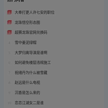
大奉打更人许七安的职位
1
龙珠悟空形态图
2
超赛龙珠官网兑换码
3
雪中姜泥绿帽
4
大梦归离导演是谁啊
5
如何避免楼层违规施工
6
祝绪丹为什么被雪藏
7
赵远是什么电视
8
沉香是怎么来的
9
恋恋江湖女二是谁
10