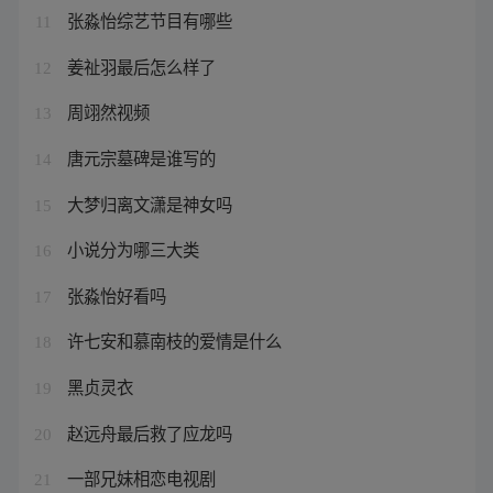
张淼怡综艺节目有哪些
11
姜祉羽最后怎么样了
12
周翊然视频
13
唐元宗墓碑是谁写的
14
大梦归离文潇是神女吗
15
小说分为哪三大类
16
张淼怡好看吗
17
许七安和慕南枝的爱情是什么
18
黑贞灵衣
19
赵远舟最后救了应龙吗
20
一部兄妹相恋电视剧
21