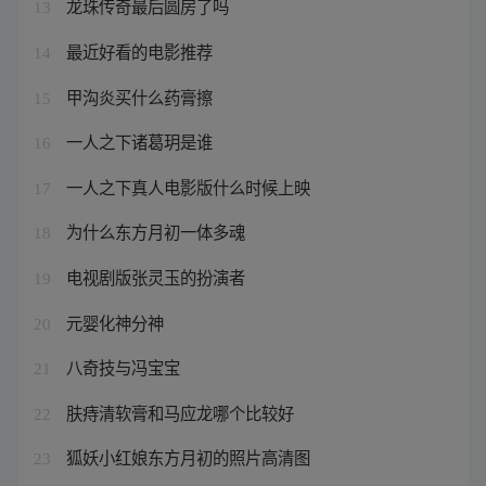
龙珠传奇最后圆房了吗
13
最近好看的电影推荐
14
甲沟炎买什么药膏擦
15
一人之下诸葛玥是谁
16
一人之下真人电影版什么时候上映
17
为什么东方月初一体多魂
18
电视剧版张灵玉的扮演者
19
元婴化神分神
20
八奇技与冯宝宝
21
肤痔清软膏和马应龙哪个比较好
22
狐妖小红娘东方月初的照片高清图
23