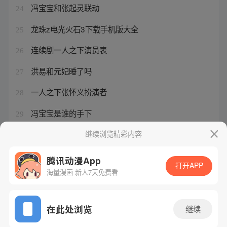
冯宝宝和张起灵联动
24
龙珠z电光火石3下载手机版大全
25
连续剧一人之下演员表
26
洪易和元妃睡了吗
27
一人之下张怀义扮演者
28
冯宝宝是谁的手下
29
一人之下蛊童
继续浏览精彩内容
30
腾讯动漫App
打开APP
海量漫画 新人7天免费看
腾讯漫画
起点读书
QQ阅读
网站备案/许可证号：粤B2-20090059-5
在此处浏览
继续
Copyright©1998 - 2026 Tencent. All Rights Reserved