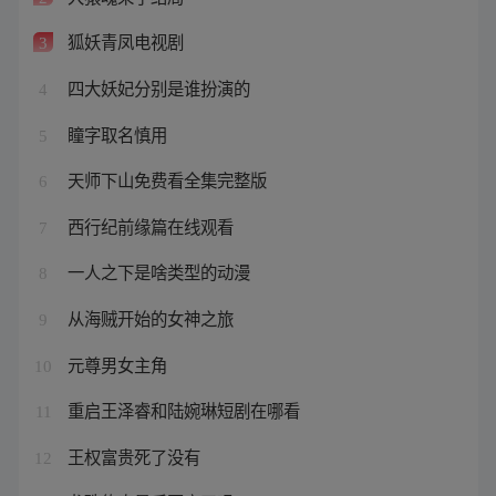
狐妖青凤电视剧
3
四大妖妃分别是谁扮演的
4
瞳字取名慎用
5
天师下山免费看全集完整版
6
西行纪前缘篇在线观看
7
一人之下是啥类型的动漫
8
从海贼开始的女神之旅
9
元尊男女主角
10
重启王泽睿和陆婉琳短剧在哪看
11
王权富贵死了没有
12