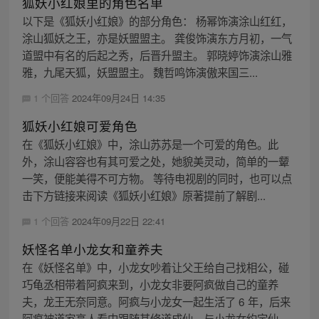
狐妖小红娘里的角色名单
以下是《狐妖小红娘》的部分角色： 杨幂饰演涂山红红，
涂山狐妖之王，亦是妖盟盟主。 龚俊饰演东方月初，一气
道盟中有名的后起之秀，后晋升盟主。 郭晓婷饰演涂山雅
雅，九尾天狐，妖盟盟主。 魏哲鸣饰演傲来国三...
1 个回答
2024年09月24日 14:35
狐妖小红娘可爱角色
在《狐妖小红娘》中，涂山苏苏是一个可爱的角色。此
外，涂山容容也有其可爱之处，她貌美灵动，简单的一颦
一笑，便能美得不可方物。 等待电视剧的同时，也可以点
击下方链接来阅读《狐妖小红娘》原著提前了解剧...
1 个回答
2024年09月22日 22:41
妖怪名单小龙女和童养夫
在《妖怪名单》中，小龙女吵着让父王给自己找相公，碰
巧龟丞相带着阿疯来到，小龙女非要阿疯做自己的童养
夫，龙王无奈同意。阿疯与小龙女一起生活了 6 年，后来
阿疯被道家高人看中跟随其修道成仙，与小龙女约定仙...