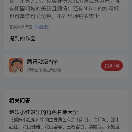
女主角苏九儿，真实身份为九尾妖狐苏妲己，拥
有倾国倾城的美貌且痴情；还有N卡中的雉鸡妖
也可算作可爱角色，不过出场镜头较少。
答案问题点击
举报反馈
提到的作品
腾讯动漫App
立即下载
海量正版漫画畅快看
相关问答
狐妖小红娘里的角色名单大全
《狐妖小红娘》中的主要角色有涂山苏苏、白月初、涂山
红红、涂山雅雅、涂山容容、王权富贵、清瞳等。不知道