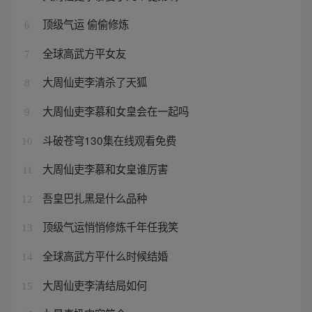
顶级气运 偷偷修炼
6
全球高武方平女友
7
大周仙吏李清杀了天狐
8
大周仙吏李慕和女皇会在一起吗
9
斗破苍穹130集在线观看免费
10
大周仙吏李慕和女皇谁厉害
11
吾皇巴扎黑是什么品种
12
顶级气运悄悄修炼千年任我笑
13
全球高武方平什么时候结婚
14
大周仙吏李清结局如何
15