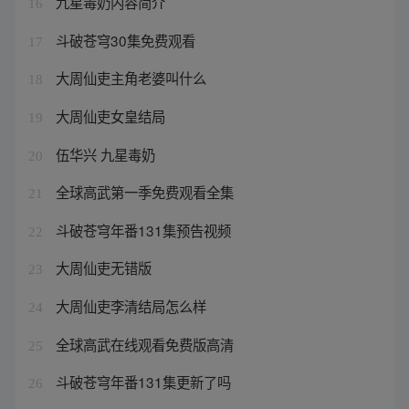
九星毒奶内容简介
16
斗破苍穹30集免费观看
17
大周仙吏主角老婆叫什么
18
大周仙吏女皇结局
19
伍华兴 九星毒奶
20
全球高武第一季免费观看全集
21
斗破苍穹年番131集预告视频
22
大周仙吏无错版
23
大周仙吏李清结局怎么样
24
全球高武在线观看免费版高清
25
斗破苍穹年番131集更新了吗
26