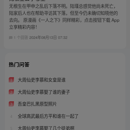
无根生在甲申之乱后下落不明。陆瑾总感觉他尚未死亡，
陆家后人也在帮助寻访其下落，但至今仍未确切知晓他的
去向。 原漫画《一人之下》同样精彩，点击按钮下载 App
立享精彩内容！
1 个回答
2024年08月13日 07:32
热门问答
大周仙吏李慕和女皇是谁
1
大周仙吏李慕娶了谁的妻子
2
吾皇巴扎黑原型照片
3
全球高武最后方平和谁在一起了
4
大周仙吏李慕娶了几个徒弟啊
5