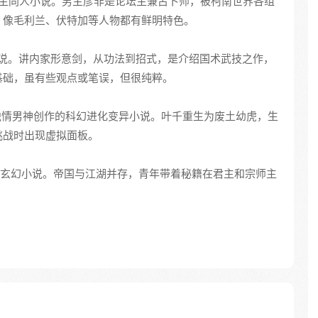
生同人小说。男主彦非是论坛主兼占卜师，被柯南世界各组
，像毛利兰、伏特加等人物都有鲜明特色。
说。讲内家形意剑，从功法到招式，是介绍国术武技之作，
基础，虽有些观点或笔误，但很纯粹。
独情男神创作的科幻进化变异小说。叶千重生为废土幼虎，生
挑战时出现虚拟面板。
东方玄幻小说。帝国与江湖并存，青年带着秘籍在君主和宗师主