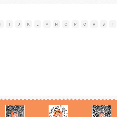
H
I
J
K
L
M
N
O
P
Q
R
S
T