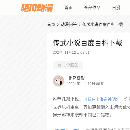
首页
全部作品
日漫
首页
动漫问答
传武小说百度百科下载


传武小说百度百科下载
2024年11月12日 08:51
1个回答
悄然柳影
2024年11月12日 08:51
推荐几部小说。
，炸
《我在山海造神明》
世界危机重重，苏恒穿越能入山海大荒
异形邪神来袭却不知已为猎物。