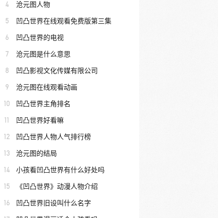
4
沧元图人物
5
凹凸世界在线观看免费版第三集
6
凹凸世界的电视
7
沧元图是什么意思
8
凹凸影视文化传媒有限公司
9
沧元图在线观看动画
10
凹凸世界主角排名
11
凹凸世界好看嘛
12
凹凸世界人物人气排行榜
13
沧元图的结局
14
小孩看凹凸世界有什么好处吗
15
《凹凸世界》动漫人物介绍
16
凹凸世界旧设叫什么名字