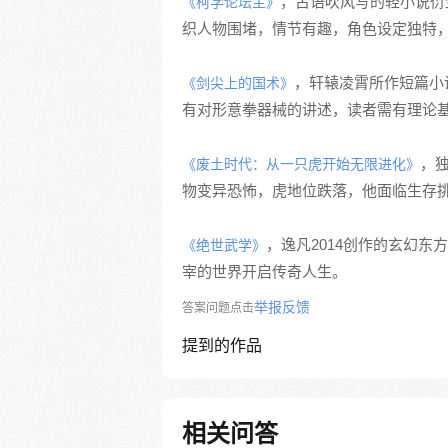
，古语吹风写的轻小说衍
《柯学论坛主》
织人物围堵，情节有趣，角色设定独特
，轩辕凌霄所作短篇小
《剑尖上的国术》
有对形意拳器械的讲述，读者需有理论
，
《废土时代：从一只虎开始无限进化》
物变异恐怖，虎地位跌落，他面临生存
，逸凡2014创作的玄幻
《绝世武学》
宰的世界开启传奇人生。
举报反馈
答案问题点击
提到的作品
相关问答