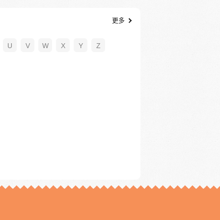
更多
U
V
W
X
Y
Z