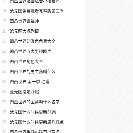
17
凹凸世界漫画适合小孩看吗
18
沧元图免费观看完整版第二季
19
凹凸世界谁最帅
20
沧元图大概剧情
21
凹凸世界动漫角色表大全
22
凹凸世界五大男神图片
23
凹凸世界角色大全
24
凹凸世界的男主角叫什么
25
凹凸世界 第一季 动漫
26
沧元图设定介绍
27
凹凸世界的主角叫什么名字
28
沧元图什么时候更新31集
29
沧元图什么时候更新周几几点
30
凹凸世界手游小孩可以玩吗