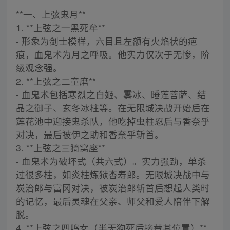
**一、上弦鬼月**
1. **上弦之一黑死牟**
- 形象为剑士模样，六目且左额有火焰状的疤
痕，血鬼术为月之呼吸。他实力仅次于无惨，阶
级观念强。
2. **上弦之二童磨**
- 血鬼术包括寒烈之白姬、雾冰、睡莲菩萨、结
晶之御子、玄冬冰柱等。在无限城决战开始后在
莲花池中迎接鬼杀队，他吃掉虫柱忍后与香奈乎
对决，最后被伊之助和香奈乎斩首。
3. **上弦之三猗窝座**
- 血鬼术为破坏式（共六式）。实力强劲，单杀
过很多柱，如炎柱炼狱杏寿郎。无限城决战中与
炭治郎与富冈对决，被炭治郎斩首后想起人类时
的记忆，最后灵魂在父亲、师父和爱人陪伴下解
脱。
4. **上弦之四鸣女（半天狗死后接替其位置）**