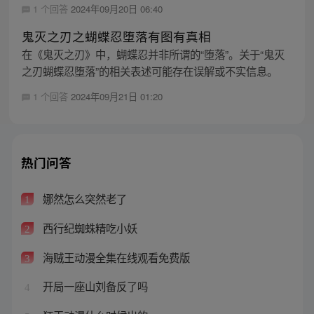
1 个回答
2024年09月20日 06:40
鬼灭之刃之蝴蝶忍堕落有图有真相
在《鬼灭之刃》中，蝴蝶忍并非所谓的“堕落”。关于“鬼灭
之刃蝴蝶忍堕落”的相关表述可能存在误解或不实信息。
1 个回答
2024年09月21日 01:20
热门问答
娜然怎么突然老了
1
西行纪蜘蛛精吃小妖
2
海贼王动漫全集在线观看免费版
3
开局一座山刘备反了吗
4