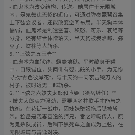
- 血鬼术为改变结构、传送。她居住于无限城
内，是鬼舞辻无惨的近侍，可通过弹奏琵琶召集
上下弦会议者，还能改变空间布局。半天狗本体
懦弱，血鬼术是制造空喜、积怒、可乐、哀绝等
分身，还有结合体憎珀天，半天狗被炭治郎、弥
豆子、蝶柱等人斩杀。
5. **上弦之五玉壶**
- 血鬼术为血狱钵、蛸壶地狱。平时藏身于罐
中，口眼错位，头两侧有婴儿般的小手，为无惨
寻找“青色彼岸花”，与半天狗一同袭击锻刀人的
村子，被时透无一郎斩杀。
6. **上弦之六妓夫太郎和堕姬（狯岳继任）**
- 妓夫太郎实力强劲，需要两名柱联手才能与之
抗衡。在花街一战中，因妹妹堕姬拖后腿被斩
杀。狯岳是我妻善逸的师兄，雷之呼吸传人，原
为鬼杀队成员，后喝下黑死牟之血成为上弦，在
无限城篇与善逸对决。