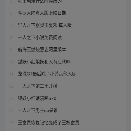
狂王动漫什么时候出的
5
斗罗大陆真人版上映日期
6
异人之下张灵玉夏禾 真人版
7
一人之下小说免费阅读
8
航海王燃烧意志阿里版本
9
狐妖小红娘妖和人有后代吗
10
龙珠GT最后除了小芳其他人呢
11
一人之下第二季开播
12
狐妖小红娘漫画570
13
一人之下男主cp是谁
14
王富贵恢复记忆变成了王权富贵
15