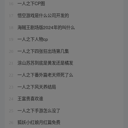
一人之下CP图
16
悟空游戏是什么公司开发的
17
海贼王剧场版2024年的叫什么
18
一人之下人物cp
19
一人之下四张狂出场第几集
20
涂山苏苏到底是黄发还是橘发
21
一人之下番外篇老天师死了么
22
一人之下风天养结局
23
王富贵喜欢谁
24
一人之下手游怎么没了
25
狐妖小红娘月红篇免费
26