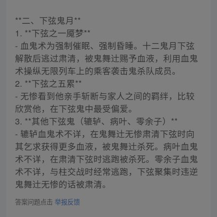
**二、下弦鬼月**
1. **下弦之一魇梦**
- 血鬼术为强制催眠、强制昏睡。十二鬼月下弦
解散后逃过肃清，被鬼舞辻赐予血液，利用血鬼
术操纵无限列车上的乘客袭击鬼杀队成员。
2. **下弦之五累**
- 无惨看到他亲手斩断与家人之间的羁绊，比较
欣赏他，在下弦鬼中最受偏爱。
3. **其他下弦鬼（辘轳、病叶、零余子）**
- 辘轳血鬼术不详，在鬼舞辻无惨肃清下弦时向
其乞求获得更多血液，被鬼舞辻杀死。病叶血鬼
术不详，在肃清下弦时逃跑被杀死。零余子血鬼
术不详，与柱交战时经常逃跑，下弦聚集时违逆
鬼舞辻无惨的话被肃清。
答案问题点击
举报反馈