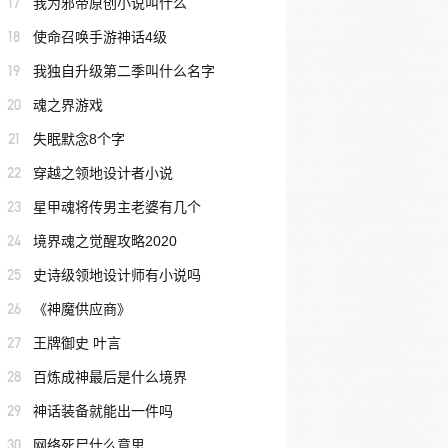
17
我为邪帝原创小说叫什么
18
使命召唤手游神话4级
19
我独自升级第二季叫什么名字
20
魂之界游戏
21
失眠默念8个字
22
穿越之领地设计者小说
23
星甲魂将传男主老婆有几个
24
境界魂之觉醒攻略2020
25
史诗级领地设计师有小说吗
26
《神魔供应商》
27
王牌御史 叶言
28
百炼成神最后是什么境界
29
神话装备就能出一件吗
30
网络死尸什么意思