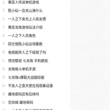
4
赛亚人传说单机游戏
5
陈小纭一念关山演什么
6
一人之下金光上人段友德
7
赛亚龙珠游戏玩法介绍
8
一人之下人员角色
9
四方馆陈小纭出场集数
10
电视剧异人之下结局了吗
11
悟空壁纸 七龙珠 手机壁纸
12
龙珠格斗单机手游
13
七龙珠z爆裂大战国际服
14
不良人之袁天罡在线观看动漫
15
藏地密码还有后续吗
16
范世錡 藏地密码