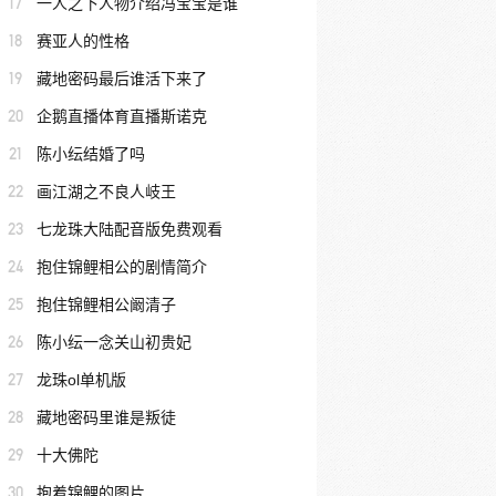
17
一人之下人物介绍冯宝宝是谁
18
赛亚人的性格
19
藏地密码最后谁活下来了
20
企鹅直播体育直播斯诺克
21
陈小纭结婚了吗
22
画江湖之不良人岐王
23
七龙珠大陆配音版免费观看
24
抱住锦鲤相公的剧情简介
25
抱住锦鲤相公阚清子
26
陈小纭一念关山初贵妃
27
龙珠ol单机版
28
藏地密码里谁是叛徒
29
十大佛陀
30
抱着锦鲤的图片