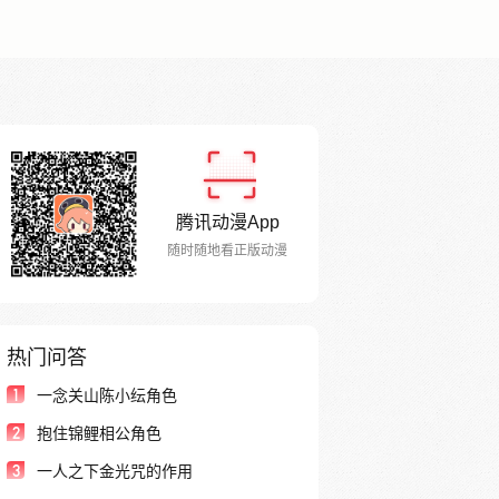
腾讯动漫App
随时随地看正版动漫
热门问答
1
一念关山陈小纭角色
2
抱住锦鲤相公角色
3
一人之下金光咒的作用