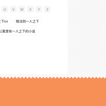
U
V
W
X
Y
Z
txt
暗法则一人之下
公寓里有一人之下的小说