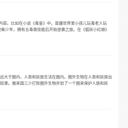
的内容。比如在小说《毒皇》中，苗疆世界里小孩儿玩毒老人玩
身废柴少年，拥有五毒兽技能后开始逆袭之旅。在《狐妖小红娘》
远大于圈内，人类和妖族生活在圈内。圈外生物在人类和妖族出
奴隶。傲来国三少打败圈外生物并划了一个圈来保护人族和妖