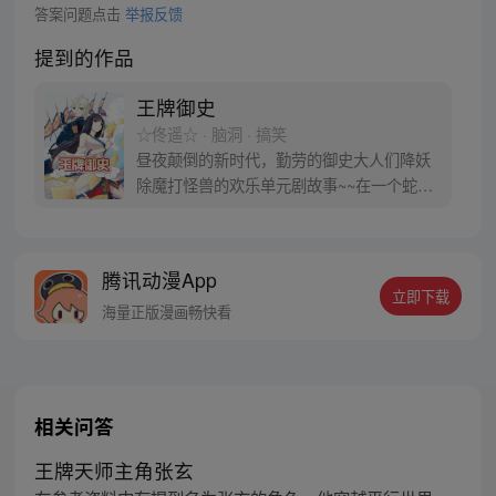
答案问题点击
举报反馈
提到的作品
王牌御史
☆佟遥☆ · 脑洞 · 搞笑
昼夜颠倒的新时代，勤劳的御史大人们降妖
除魔打怪兽的欢乐单元剧故事~~在一个蛇精
病一样爱好行为艺术的男主和一个穿着古装
脾气暴躁上来就“跳楼”，倒霉透顶的黑长直
妹子中展开，漫画暂时每周五单更。偶尔周
腾讯动漫App
一加更会再作通知……
立即下载
海量正版漫画畅快看
相关问答
王牌天师主角张玄