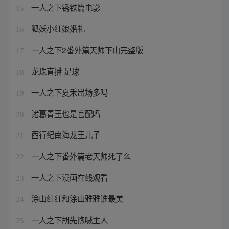
一人之下锈铁篇电影
15
狐妖小红娘婚礼
16
一人之下2番外篇天师下山完整版
17
龙珠直播 足球
18
一人之下夏禾出场多吗
19
诸葛青王也是官配吗
20
西行纪南海龙王儿子
21
一人之下番外篇老天师死了么
22
一人之下漫画在线观看
23
涂山红红和涂山雅雅谁最美
24
一人之下胡先煦喊主人
25