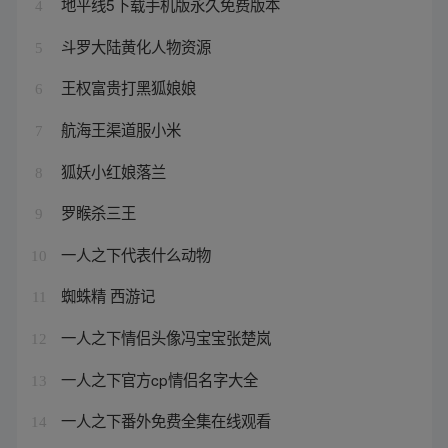
地平线5下载手机版永久免费版本
4
斗罗大陆黄化人物资源
5
王权富贵打黑狐娘娘
6
航海王渠道服小米
7
狐妖小红娘落兰
8
罗睺杀三王
9
一人之下代表什么动物
10
蜘蛛精 西游记
11
一人之下情侣头像冯宝宝张楚岚
12
一人之下官方cp情侣名字大全
13
一人之下番外免费全集在线观看
14