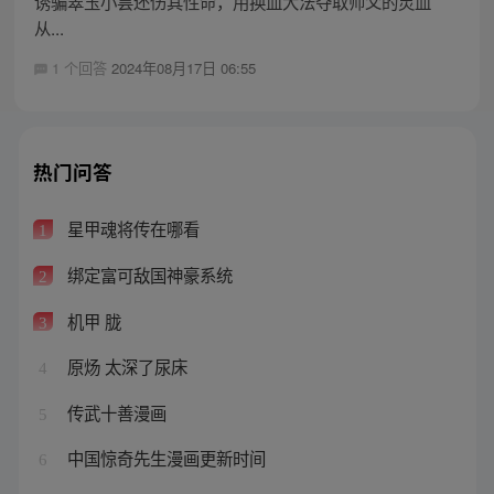
诱骗翠玉小昙还伤其性命，用换血大法夺取师父的灵血
从...
1 个回答
2024年08月17日 06:55
热门问答
星甲魂将传在哪看
1
绑定富可敌国神豪系统
2
机甲 胧
3
原炀 太深了尿床
4
传武十善漫画
5
中国惊奇先生漫画更新时间
6