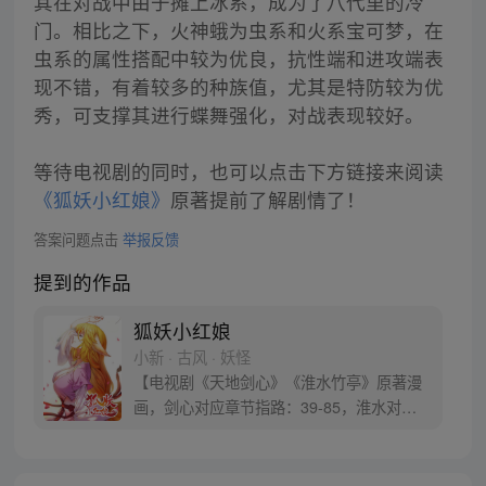
其在对战中由于摊上冰系，成为了八代里的冷
门。相比之下，火神蛾为虫系和火系宝可梦，在
虫系的属性搭配中较为优良，抗性端和进攻端表
现不错，有着较多的种族值，尤其是特防较为优
秀，可支撑其进行蝶舞强化，对战表现较好。
等待电视剧的同时，也可以点击下方链接来阅读
《狐妖小红娘》
原著提前了解剧情了！
答案问题点击
举报反馈
提到的作品
狐妖小红娘
小新 · 古风 · 妖怪
【电视剧《天地剑心》《淮水竹亭》原著漫
画，剑心对应章节指路：39-85，淮水对应
章节指路272-301】 迷糊萝莉小狐妖，正太
道士没节操。自古人妖生死恋，千载孽缘一
线牵。（每周周四更新。）