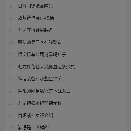
日月同错吧高皓光
18
敖敖待捕漫画45话
19
开局获得神级装备
20
魔法师第三季在线观看
21
悟空租车公司可靠吗知乎
22
七龙珠龟仙人流鼻血是多少集
23
神话装备有哪些金铲铲
24
阴阳师网易版官方下载入口
25
开局神豪系统签到无敌
26
百炼成神罗征介绍
27
满语是什么样的
28