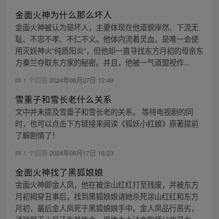
金面火神为什么那么坏人
金面火神被认为是坏人，主要体现在他道貌岸然、下流无
耻、不忠不孝、不仁不义。他体内流着灵血，是唯一会使
用灭妖神火“纯质阳炎”，但他却一直寻找东方月初的母亲东
方秦兰夺取东方家的秘密。并且，他被一气道盟视作...
1 个回答
2024年08月27日 12:49
雪重子和雪长老什么关系
文中并未提及雪重子和雪长老的关系。 等待电视剧的同
时，也可以点击下方链接来阅读《狐妖小红娘》原著提前
了解剧情了！
1 个回答
2024年08月17日 16:23
金面火神找了黑狐娘娘
金面火神即金人凤，他在被涂山红红打至残废，并被东方
月初揭穿丑事后，找到黑狐娘娘请她杀死涂山红红和东方
月初，最后金人凤死于黑狐娘娘手中。金人凤品行恶劣，