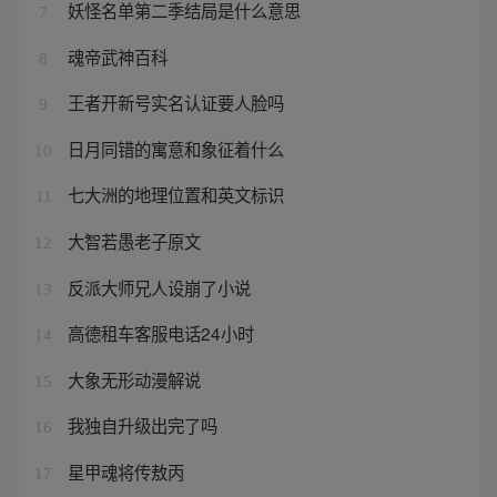
妖怪名单第二季结局是什么意思
7
魂帝武神百科
8
王者开新号实名认证要人脸吗
9
日月同错的寓意和象征着什么
10
七大洲的地理位置和英文标识
11
大智若愚老子原文
12
反派大师兄人设崩了小说
13
高德租车客服电话24小时
14
大象无形动漫解说
15
我独自升级出完了吗
16
星甲魂将传敖丙
17