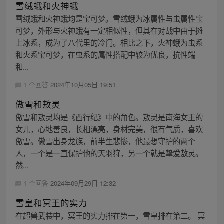
雪绒蛾和火神蛾
雪绒蛾和火神蛾均是宝可梦。雪绒蛾为冰属性与虫属性宝
可梦，外形与火神蛾有一定相似性，但其在对战中由于摊
上冰系，成为了八代里的冷门。相比之下，火神蛾为虫系
和火系宝可梦，在虫系的属性搭配中较为优良，抗性端
和...
1 个回答
2024年10月05日 19:51
傲雪和敖灵
傲雪和敖灵均是《西行纪》中的角色。敖灵是南海女王的
女儿，心地善良，长相漂亮，身材完美，很有气质，喜欢
傲雪。傲雪出身龙族，前半生悲惨，他最想守护的两个
人，一个是一直保护他的天羽狩，另一个就是挚爱敖灵。
然...
1 个回答
2024年09月29日 12:32
雪皇和冥王的实力
在超兽武装中，冥王的实力排在第一，雪皇排在第二。 冥