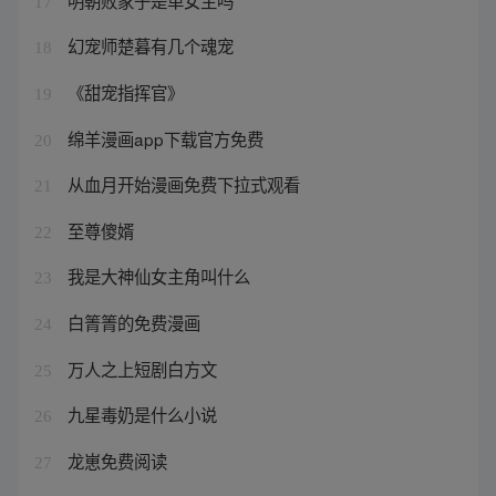
17
幻宠师楚暮有几个魂宠
18
《甜宠指挥官》
19
绵羊漫画app下载官方免费
20
从血月开始漫画免费下拉式观看
21
至尊傻婿
22
我是大神仙女主角叫什么
23
白箐箐的免费漫画
24
万人之上短剧白方文
25
九星毒奶是什么小说
26
龙崽免费阅读
27