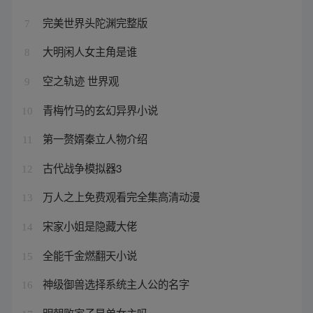
完美世界头陀渊完整版
7
大明闲人女主角是谁
8
空之轨迹 世界观
9
青梅竹马的玄幻异界小说
10
第一赘婿秦立人物介绍
11
古代战争模拟器3
12
万人之上免费观看完全集高清动漫
13
宋家小姐是隐藏大佬
14
全能千金燃翻天小说
15
神级御兽选择系统主人公的名字
16
明朝败家子是单女主吗