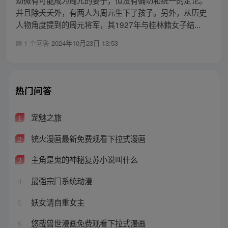
并且除夭夭外，有两人为周元生下了孩子。另外，从历史
人物角度提到的周元将军，其1927年与桂林籍女子结...
1 个回答
2024年10月23日 13:53
热门问答
宠魅之旅
1
铳火漫画最新免费观看下拉式漫画
2
主角是鬼的神秘复苏小说叫什么
3
最强宗门系统动漫
4
妖女请自重女主
5
悠哉兽世漫画免费观看下拉式漫画
6