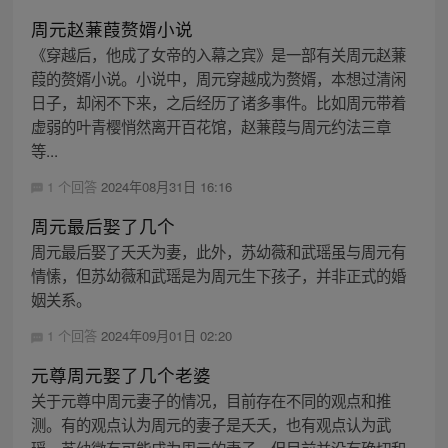
周元赵蒹葭赘婿小说
《穿越后，他成了女帝的入幕之宾》是一部有关周元赵蒹
葭的赘婿小说。小说中，周元穿越成为赘婿，本想过清闲
日子，却闲不下来，之后经历了诸多事件。比如周元带着
虚弱的叶青樱悄然离开百花馆，赵蒹葭与周元约法三章
等...
1 个回答
2024年08月31日 16:16
周元最后娶了几个
周元最后娶了夭夭为妻，此外，苏幼薇和武瑶虽与周元有
情愫，但苏幼薇和武瑶是为周元生下孩子，并非正式的婚
姻关系。
1 个回答
2024年09月01日 02:20
元尊周元娶了几个老婆
关于元尊中周元妻子的情况，目前存在不同的观点和推
测。有的观点认为周元的妻子是夭夭，也有观点认为武