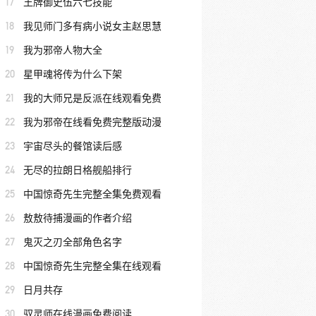
17
王牌御史伍六七技能
18
我见师门多有病小说女主赵思慧
19
我为邪帝人物大全
20
星甲魂将传为什么下架
21
我的大师兄是反派在线观看免费
22
我为邪帝在线看免费完整版动漫
23
宇宙尽头的餐馆读后感
24
无尽的拉朗日格舰船排行
25
中国惊奇先生完整全集免费观看
26
敖敖待捕漫画的作者介绍
27
鬼灭之刃全部角色名字
28
中国惊奇先生完整全集在线观看
29
日月共存
30
驭灵师在线漫画免费阅读