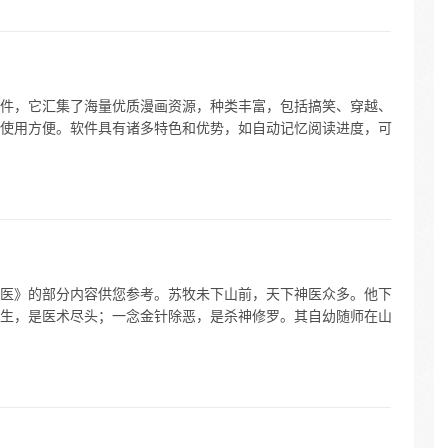
件，它汇集了海量优质漫画资源，种类丰富，包括搞笑、穿越、
使用方便。软件具有诸多特色和优势，如自动记忆阅读进度，可
医》的部分内容供您参考。苏牧未下山前，天下神医众多。他下
生，是医术尽头；一念金针除恶，是杀神修罗。其自幼随师在山