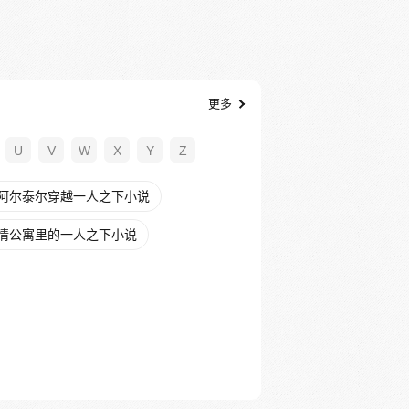
更多
U
V
W
X
Y
Z
阿尔泰尔穿越一人之下小说
情公寓里的一人之下小说