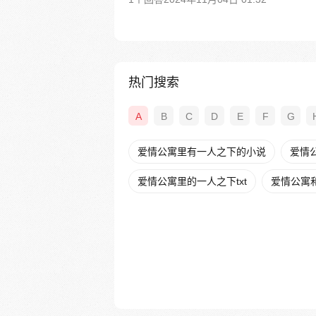
热门搜索
A
B
C
D
E
F
G
爱情公寓里有一人之下的小说
爱情
爱情公寓里的一人之下txt
爱情公寓