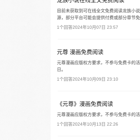
龙族小说在线全文免费阅读
目前未获取到可在线全文免费阅读龙族小说
源，部分平台可能会提供付费或部分章节免
1个回答
2024年10月07日 23:57
元尊 漫画免费阅读
元尊漫画应版权方要求，不参与免费卡的活
日。
1个回答
2024年10月09日 23:10
《元尊》漫画免费阅读
元尊漫画应版权方要求，不参与免费卡的活
1个回答
2024年10月13日 22:26