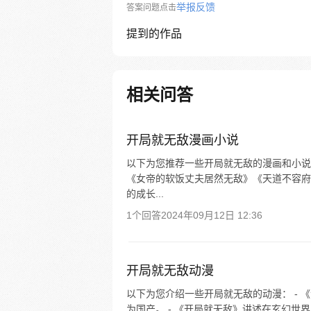
举报反馈
答案问题点击
提到的作品
相关问答
开局就无敌漫画小说
以下为您推荐一些开局就无敌的漫画和小说
《女帝的软饭丈夫居然无敌》《天道不容府
的成长...
1个回答
2024年09月12日 12:36
开局就无敌动漫
以下为您介绍一些开局就无敌的动漫： - 《动
为国产。 - 《开局就无敌》讲述在玄幻世