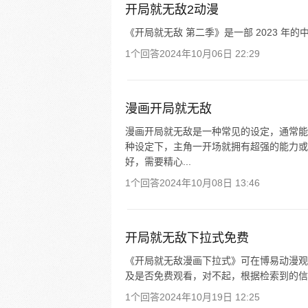
开局就无敌2动漫
《开局就无敌 第二季》是一部 2023 年
1个回答
2024年10月06日 22:29
漫画开局就无敌
漫画开局就无敌是一种常见的设定，通常能
种设定下，主角一开场就拥有超强的能力或
好，需要精心...
1个回答
2024年10月08日 13:46
开局就无敌下拉式免费
《开局就无敌漫画下拉式》可在博易动漫观看，其状
及是否免费观看，对不起，根据检索到的信
1个回答
2024年10月19日 12:25