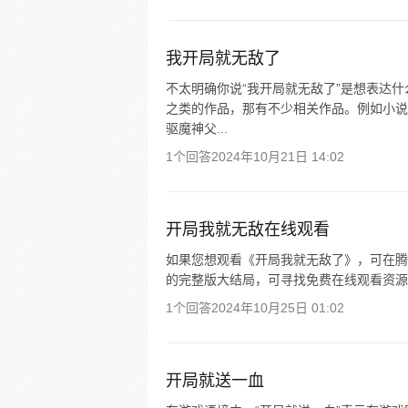
我开局就无敌了
不太明确你说“我开局就无敌了”是想表达什
之类的作品，那有不少相关作品。例如小说
驱魔神父...
1个回答
2024年10月21日 14:02
开局我就无敌在线观看
如果您想观看《开局我就无敌了》，可在腾
的完整版大结局，可寻找免费在线观看资源
1个回答
2024年10月25日 01:02
开局就送一血