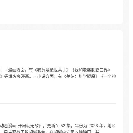
： - 漫画方面，有《我竟是绝世高手》《我和老婆制霸三界》
》等爆火爽漫画。 - 小说方面，有《美综：科学驱魔》《一个神
态漫画·开局就无敌》，更新至 52 集，年份为 2023 年，地区
界，男主获得无敌领域系统，在领域内安家收徒种田，并...