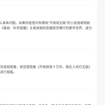
么具体问题。如果你是想问有哪些“开局就无敌”的小说或者短剧
《美综：科学驱魔》主角穿越到恶魔邪灵横行的都市世界，成为
讯视频观看；若您想观看《开局修炼十万年，我在人间已无敌》
进行观看。