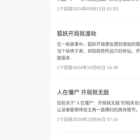
1个回答
2024年09月13日 01:03
狐妖开局就渡劫
在一些故事中，狐妖开局便会遇到渡劫的情
当个纨绔子弟，却因局势所迫只好修仙，开
链接来...
1个回答
2024年10月05日 16:35
人在僵尸 开局就无敌
目前关于“人在僵尸：开局就无敌”的相关
让读者能够体验主角一路横扫的爽快情节。
1个回答
2024年10月06日 07:16