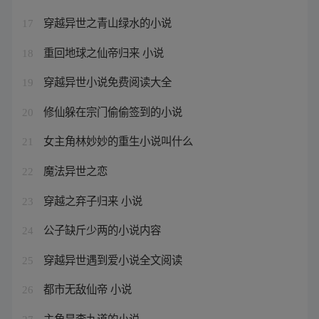
穿越异世之青山绿水的小说
17
重回地球之仙帝归来 小说
18
穿越异世小说免费阅读大全
19
修仙躲在宗门偷偷签到的小说
20
女主角林妙妙的重生小说叫什么
21
魔法异世之恋
22
穿越之弃子归来 小说
23
公子缺斤少两的小说内容
24
穿越异世遇到爱小说全文阅读
25
都市无敌仙帝 小说
26
主角是李九道的小说