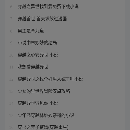
穿越之异世找到爱免费下载小说
6
穿越兽世 兽夫求放过漫画
7
男主是李九道
8
小说中林妙妙的结局
9
穿越之心安异世 小说
10
我想看穿越异世
11
穿越异世之找个好男人嫁了吧小说
12
少女的异世界冒险安卓攻略
13
穿越异世遇见你 小说
14
少年派穿越林妙妙亲哥的小说
15
穿书之弃子赘婿(穿越重生)
16