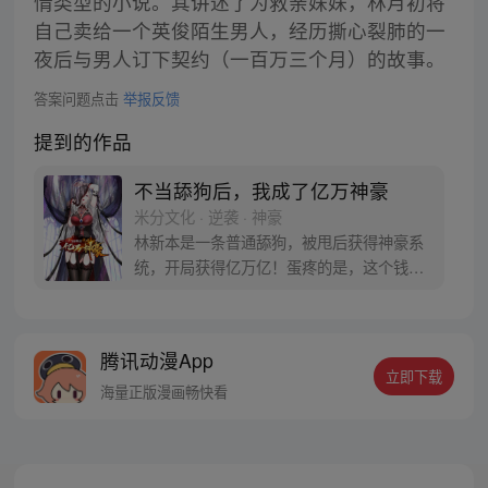
情类型的小说。其讲述了为救亲妹妹，林月初将
自己卖给一个英俊陌生男人，经历撕心裂肺的一
夜后与男人订下契约（一百万三个月）的故事。
答案问题点击
举报反馈
提到的作品
不当舔狗后，我成了亿万神豪
米分文化 · 逆袭 · 神豪
林新本是一条普通舔狗，被甩后获得神豪系
统，开局获得亿万亿！蛋疼的是，这个钱只
能花在女生身上！没办法，为了花完这些
钱，林新开启了一条不同寻常的神豪逆袭之
路！
腾讯动漫App
立即下载
海量正版漫画畅快看