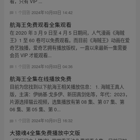
看，只有 VIP ...
1 个回答
2024年10月03日 14:42
航海王免费观看全集观看
在 2020 年 3 月 9 日至 4 月 5 日期间，人气漫画《海贼
王》1 至 60 卷可以免费观看。而目前《海贼王》动画在爱
奇艺独播，爱奇艺拥有播放版权，一直以来最新一集需要
会员 VIP 才能观看...
1 个回答
2024年10月03日 04:36
航海王全集在线播放免费
目前为您找到以下航海王相关播放信息： 1. 海贼王真人
版，主演：伊纳基·戈多伊、新田真剑佑等，年代：2023，
片源选择猫云视频，选集播放有第 08 集、第 07 集、第
06 集、第 05 集、第 0...
1 个回答
2024年10月01日 16:32
大猿魂4全集免费播放中文版