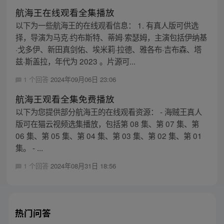
航海王在线观看全集播放
以下为一些航海王的在线观看信息： 1. 有真人版可供选
择，导演为马克·约布斯特、蒂姆·索瑟姆，主演包括伊纳基
·戈多伊、新田真剑佑、埃米莉·拉德、雅各布·吉布森、塔
兹·斯盖拉，年代为 2023 。片源可...
1 个回答
2024年09月06日 23:06
航海王观看全集免费播放
以下为您提供部分航海王的在线观看资源： - 海贼王真人
版可在猫云视频选集播放，包括第 08 集、第 07 集、第
06 集、第 05 集、第 04 集、第 03 集、第 02 集、第 01
集。 - ...
1 个回答
2024年08月31日 18:56
热门问答