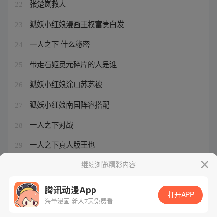
张楚岚救人
22
狐妖小红娘漫画王权富贵白发
23
一人之下 什么秘密
24
带走石姬灵元碎片的人是谁
25
狐妖小红娘涂山苏苏被
26
狐妖小红娘南国阵容搭配
27
一人之下对战
28
一人之下真人版王也
29
为什么王富贵讨厌自己的名字
继续浏览精彩内容
30
腾讯动漫App
打开APP
海量漫画 新人7天免费看
腾讯漫画
起点读书
QQ阅读