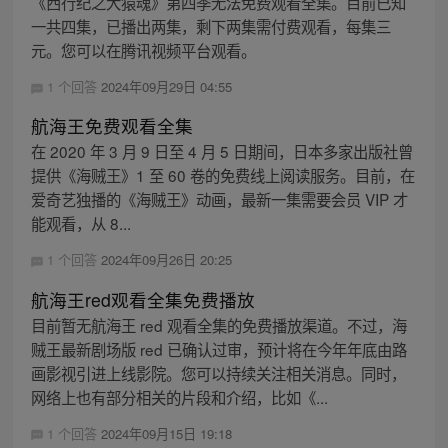
《西行纪之大猿魂》第四季无法免费观看全集。目前已知
一共四集，已播出两集，剩下两集需付费观看，每集三
元。您可以在腾讯视频平台观看。
1 个回答
2024年09月29日 04:55
航海王免费观看全集
在 2020 年 3 月 9 日至 4 月 5 日期间，日本多家出版社曾
提供《海贼王》1 至 60 卷的免费线上阅读服务。目前，在
爱奇艺独播的《海贼王》动画，最新一集需要会员 VIP 才
能观看，从 8...
1 个回答
2024年09月26日 20:25
航海王red观看全集免费播放
目前暂无航海王 red 观看全集的免费播放渠道。不过，海
贼王最新剧场版 red 已确认过审，预计将在今年年底由路
画影视引进上线影院。您可以持续关注相关消息。同时，
网络上也有部分相关的片段和介绍，比如《...
1 个回答
2024年09月15日 19:18