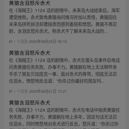
黄猿含泪怒斥赤犬
在《海贼王》1124 话的剧情中，未来岛大战结束后，海军
遭受挫败。赤犬致电黄猿询问情况并加以责怪，黄猿因在
未来岛拼死拼活却遭指责而感到委屈和愤怒。黄猿不再忍
耐，含泪反怒斥赤犬，称赤犬不了解未来岛大战的...
1 个回答
2024年08月25日 05:15
黄猿含泪怒斥赤犬
在《海贼王》1124 话的剧情中，赤犬在蛋头岛事件后电话
问责黄猿任务失败、办事不力。黄猿躺在地上无法释怀亲
手杀了朋友贝加庞克一事，面对赤犬的辱骂，彻底无法忍
住泪水，愤怒地反击道：“你杀过你最好的朋友吗...
1 个回答
2024年08月21日 13:21
黄猿含泪怒斥赤犬
在《海贼王》1124 话的剧情中，赤犬在电话中指责黄猿任
务失败、办事不力，黄猿躺在地上多年，因这句话无法忍
住泪水，同时愤怒地对赤犬进行反击，怒斥道：“你杀过你