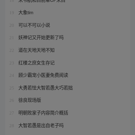
18
大象tim
19
可以不可以小说
20
妖神记又开始更新了吗
21
道在天地天地不知
22
红楼之庶女生存记
23
顾少霸宠小医妻免费阅读
24
大勇若怯大智若愚大巧若拙
25
徐良现场版
26
明朝败家子内容简介概括
27
大智若愚是出自老子吗
28