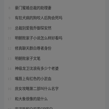
豪门蜜婚总裁的助理妻
8
有狂犬病的狗咬人后狗会死吗
9
总裁别爱我乔御琛安然
10
明朝败家子小说怎么样好看吗
11
修真聊天群白尊者身份
12
明朝败家子文笔
13
神级龙卫沈浪有多少个老婆
14
嘴唇上有红色的小淤血
15
庶女攻略第二部叫什么名字
16
和大象很像的是什么
17
宋书航和白前辈CP宋白