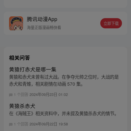
一个梦想成为海盗的少年叫路飞，他因误
食“恶魔果实”而成为了橡皮人，在获得超人
能力的同时付出了一辈子无法游泳的代价。
腾讯动漫App
十年后，路飞为实现与因救他而断臂的杰克
立即下载
斯的约定而出海，开始了以成为海盗王为目
海量正版漫画畅快看
标的伟大的冒险旅程！
相关问答
黄猿打赤犬是哪一集
黄猿和赤犬未曾有过大战。在争夺元帅之位时，大战的是
赤犬和青雉，相关剧情在动画 570 集。
1 个回答
2024年09月23日 01:02
黄猿杀赤犬
在《海贼王》相关资料中，并未提及黄猿杀赤犬的情节。
1 个回答
2024年09月22日 19:58