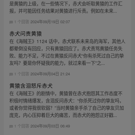
是黄猿的上级，在一些情况下，赤犬会听取黄猿的工作汇
报，并可能因任务结果对黄猿进行斥责。例如在未来...
1 个回答
2024年09月19日 02:07
赤犬问责黄猿
在《海贼王》1124 话中，赤犬联系未来岛的海军，其他人
都晕倒没有回应，只有黄猿回应了。赤犬责骂黄猿任务失
败、能力不足，不过在黄猿反问赤犬“你有杀死过自己的挚
友吗？要是你怀疑我的能力，就过来看一下”之...
1 个回答
2024年09月04日 21:24
黄猿含泪怒斥赤犬
在《海贼王》的剧情中，黄猿曾在赤犬抱怨其工作态度不
积极时情绪爆发，含泪反问赤犬：“你杀死过你的挚友吗，
或者你觉得我很软弱？”当时黄猿亲手杀了自己的挚友贝加
庞克，内心压抑着巨大的痛苦，而赤犬的抱怨正好戳...
1 个回答
2024年09月03日 06:49