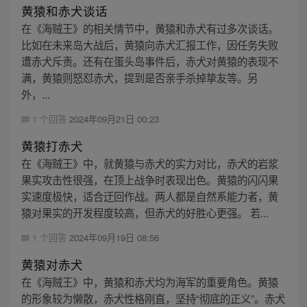
黄猿和赤犬谈话
在《海贼王》的相关情节中，黄猿和赤犬有过多次谈话。
比如在未来岛大战后，黄猿向赤犬汇报工作，因任务失败
遭赤犬斥责。还有在蛋头岛事件后，赤犬对黄猿的表现不
满，黄猿则怒怼赤犬，提到是否亲手杀掉挚友等。另
外，...
1 个回答
2024年09月21日 00:23
黄猿打赤犬
在《海贼王》中，就黄猿与赤犬的实力对比，赤犬的岩浆
果实攻击性很强，在顶上战争时表现出色。黄猿的闪闪果
实速度极快，适合迂回作战。两人都是自然系能力者，黄
猿对果实的开发程度较高，但赤犬的好胜心更强。 若...
1 个回答
2024年09月19日 08:56
黄猿对赤犬
在《海贼王》中，黄猿和赤犬均为海军的重要角色。黄猿
的形象较为懒散，赤犬性格刚直，坚持“彻底的正义”。赤犬