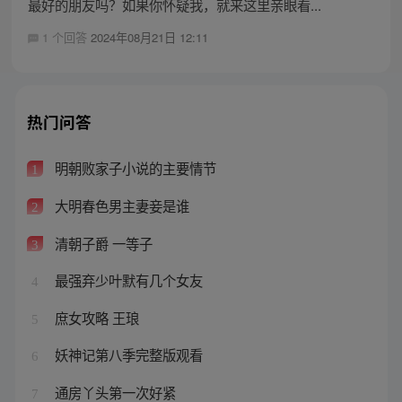
最好的朋友吗？如果你怀疑我，就来这里亲眼看...
1 个回答
2024年08月21日 12:11
热门问答
明朝败家子小说的主要情节
1
大明春色男主妻妾是谁
2
清朝子爵 一等子
3
最强弃少叶默有几个女友
4
庶女攻略 王琅
5
妖神记第八季完整版观看
6
通房丫头第一次好紧
7