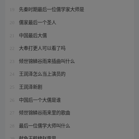
先秦时期最后一位儒学家大师是
19
儒家最后一个圣人
20
中国最后大儒
21
大奉打更人可以看了吗
22
倾世锦鳞谷雨来插曲叫什么
23
王润泽怎么当上演员的
24
王润泽新剧
25
中国后一个大儒是谁
26
倾世锦鳞谷雨来里的歌曲
27
最后一位儒学大师叫什么
28
献鱼王鹤棣赵露思
29