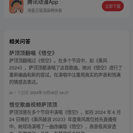
腾讯动漫App
人…六十年后，他再次破石而出，背负着守
立即下载
护族人的希望和信念打败了妖怪大道的霸
海量正版漫画畅快看
主，成为猴群之王，但故事仍在继续…
相关问答
萨顶顶翻唱《悟空》
萨顶顶翻唱过《悟空》。在多个节目中，如《乘风
2024》，萨顶顶都演唱了这首歌曲。她对《悟空》进行了
重新编曲和新的尝试，在演唱中注重用真实的声音和饱满
的情感去表达。
1 个回答
2024年10月08日 04:21
悟空歌曲视频萨顶顶
萨顶顶曾在多个节目中演唱《悟空》，如在 2024 年 6 月
24 日晚的《乘风破浪 2023》年度乘风席位抢先直播夜
中，她现场演唱了一曲改编版《悟空》，高音极具穿透