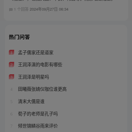
1 个回答
2024年09月27日 06:34
热门问答
孟子儒家还是道家
1
王润泽演的电影有哪些
2
王润泽是明星吗
3
田曦薇张婧仪咖位谁更高
4
清末大儒是谁
5
荀子的老师是孔子吗
6
倾世锦鳞谷雨来评价
7