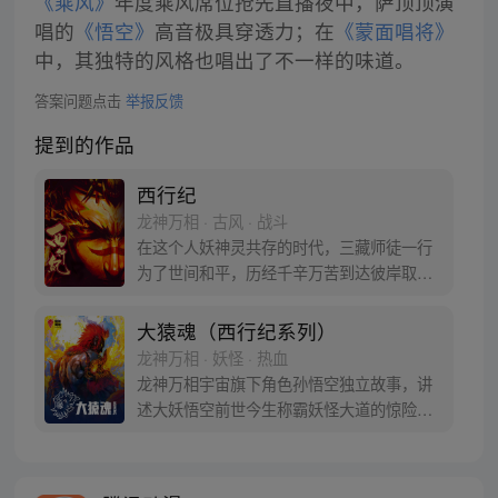
《乘风》
年度乘风席位抢先直播夜中，萨顶顶演
唱的
《悟空》
高音极具穿透力；在
《蒙面唱将》
中，其独特的风格也唱出了不一样的味道。
答案问题点击
举报反馈
提到的作品
西行纪
龙神万相 · 古风 · 战斗
在这个人妖神灵共存的时代，三藏师徒一行
为了世间和平，历经千辛万苦到达彼岸取
得“永恒之火”拯救苍生，可世间并没有因此
变得美好….随着阴谋慢慢揭露，暗魂四起,
大猿魂（西行纪系列）
为了让“永恒之火”重新归位，小狼妖白狼不
龙神万相 · 妖怪 · 热血
辞万难，找到唐三藏大法师，和他一起重新
龙神万相宇宙旗下角色孙悟空独立故事，讲
寻回徒弟们，组成全新“西行小队”，再度踏
述大妖悟空前世今生称霸妖怪大道的惊险历
上西行之旅……
程。 妖怪大道有自己的生存之道，某日，一
位猴妖因人类的祈愿从天而降，以鬼魈之名
响彻妖界，却因堕入暗魂无法再守护重要之