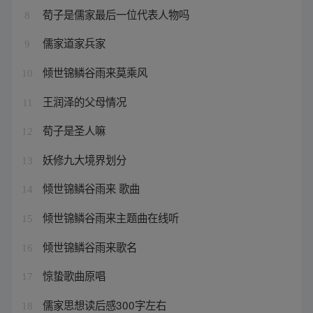
荀子是儒家最后一位代表人物吗
8
儒家道家兵家
9
倾世锦鳞谷雨来莫乘风
10
王润泽的父母情况
11
荀子是圣人嘛
12
妖修九大境界划分
13
倾世锦鳞谷雨来 歌曲
14
倾世锦鳞谷雨来主题曲在线听
15
倾世锦鳞谷雨来歌名
16
惊蛰歌曲原唱
17
儒家思想读后感300字左右
18