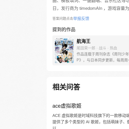
曲、模板填词、一键翻唱、音乐社区等功能。游戏
日，发行商为 timedomAIn ，游戏容量为 1
举报反馈
答案问题点击
提到的作品
航海王
尾田荣一郎 · 战斗 · 热血
作品连载于周刊杂志《周刊少年
P》，与日本同步更新，每周周
[简介]有一个梦想成为海盗的少
飞，他因误食“恶魔果实”而成为
人，在获得超人能力的同时付出
子无法游泳的代价。十年后，路
相关问答
现与因救他而断臂的杰克斯的约
海，开始了以成为海盗王为目标
的冒险旅程！
ace虚拟歌姬
ACE 虚拟歌姬是时域科技旗下的一款移动
提供了多个类型的 AI 歌姬，包括萌妹子
以...