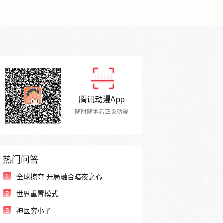
腾讯动漫App
随时随地看正版动漫
热门问答
1
全球掠夺 开局融合暗夜之心
2
世界重置模式
3
神医穷小子