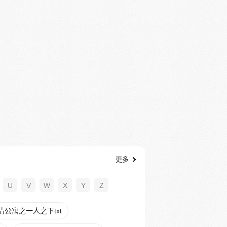
更多
U
V
W
X
Y
Z
情公寓之一人之下txt