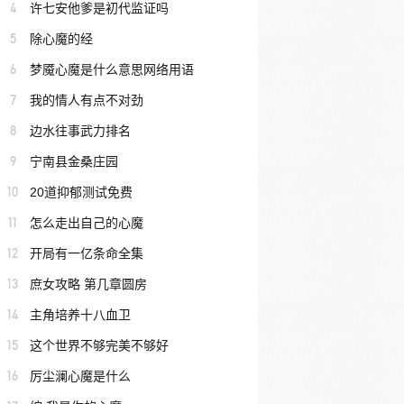
4
许七安他爹是初代监证吗
5
除心魔的经
6
梦魇心魔是什么意思网络用语
7
我的情人有点不对劲
8
边水往事武力排名
9
宁南县金桑庄园
10
20道抑郁测试免费
11
怎么走出自己的心魔
12
开局有一亿条命全集
13
庶女攻略 第几章圆房
14
主角培养十八血卫
15
这个世界不够完美不够好
16
厉尘澜心魔是什么