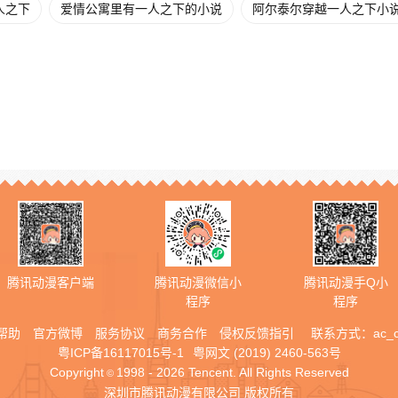
人之下
爱情公寓里有一人之下的小说
阿尔泰尔穿越一人之下小
腾讯动漫客户端
腾讯动漫微信小
腾讯动漫手Q小
程序
程序
帮助
官方微博
服务协议
商务合作
侵权反馈指引
联系方式：
ac_
粤ICP备16117015号-1
粤网文 (2019) 2460-563号
Copyright
1998 - 2026 Tencent. All Rights Reserved
©
深圳市腾讯动漫有限公司 版权所有