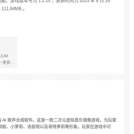
版本号为 1.2.10 ，更新时间为 2023 年 8 月 28
11.84MB 。
JUM
一更新。
年叫路
了橡皮
了一辈
飞为实
定而出
的伟大
端 AI 歌声合成软件。这是一款二次元虚拟音乐偶像游戏，为玩家
、御姐、小萝莉、洛丽塔以及哥特萝莉等形象。玩家在游戏中可