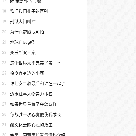
17
综 我是你的心魔
18
监门和门札子的区别
19
刑狱大门叫啥
20
为什么梦魇很可怕
21
地球有bug吗
22
桑丘断案三案
23
这个世界太不完美了第一季
24
徐令宜身边的小厮
25
许七安二叔最后和谁在一起了
26
边水往事人物实力排名
27
如果世界重置了会怎么样
28
每战胜一次心魔便使我成长
29
藏文化去除心魔的法宝
30
金桑庄园董事长背景资料介绍