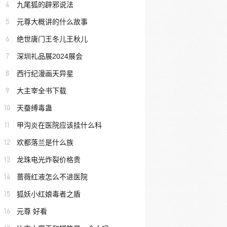
4
九尾狐的辟邪说法
5
元尊大概讲的什么故事
6
绝世唐门王冬儿王秋儿
7
深圳礼品展2024展会
8
西行纪漫画天异星
9
大主宰全书下载
10
天蚕缚毒蛊
11
甲沟炎在医院应该挂什么科
12
欢都落兰是什么族
13
龙珠电光炸裂价格贵
14
蔷薇红液怎么不进医院
15
狐妖小红娘毒者之盾
16
元尊 好看