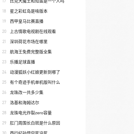
17
比克大魔王和短笛是一个人吗
18
星之彩虹岛是啥版本
19
西甲皇马比赛直播
20
上古情歌电视剧在线观看
21
深圳荷花市场在哪里
22
航海王免费完整版全集
23
乐播足球直播
24
动漫狐妖小红娘更新到哪了
25
有个奇迹手机单机版叫什么
26
龙珠改一共多少集
27
洛基和海姆达尔
28
龙珠电光炸裂zero容量
29
肛门周围长白斑是什么原因
30
西行纪孙悟空死没死