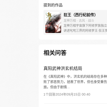
提到的作品
狂王（西行纪前传）
龙神万相 · 古风 · 战斗
龙神万相宇宙旗下阿修罗族独立
讲述叱咤三界的阿修罗王·狂王
王之路。 天生脆弱的阿修罗少
遭神秘阿修罗突然灭族，自己也
带走进行地狱式的磨炼。经历无
亡与重生，蜕变的少年有鱼最终
相关问答
友的信念成为阿修罗王—狂王，
侯。天界与阿修罗的百年大战随
发，少年新王能否担起重任
真阳武神洪玄机结局
在《真阳武神》中，洪玄机的结局存在多种
败了邪恶势力，拯救了世界，但也身受重伤
旅。但由于剧情...
1个回答
2024年09月15日 00:40