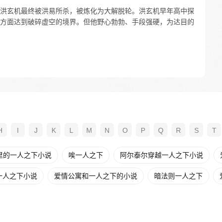
洪玄机最终被洪易所杀，被炼化为大解脱轮。洪玄机早年高中探
方面达到破碎虚空的境界。但他野心勃勃、手段强硬，为达目的
H
I
J
K
L
M
N
O
P
Q
R
S
T
里的一人之下小说
唉一人之下
阿尔泰尔穿越一人之下小说
一人之下小说
爱情公寓和一人之下的小说
暗法则一人之下