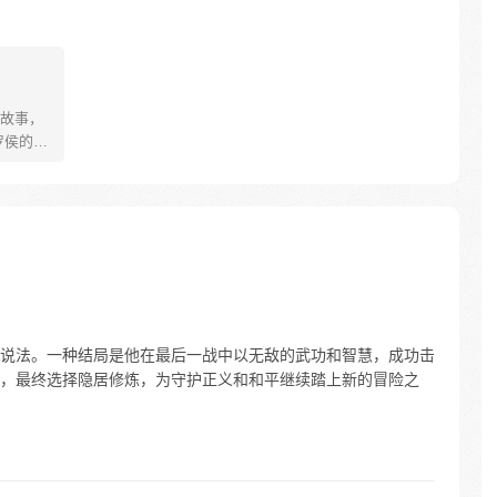
故事，
罗侯的称
年有鱼惨
被强行
数次死
背负挚
更名罗
之爆
说法。一种结局是他在最后一战中以无敌的武功和智慧，成功击
，最终选择隐居修炼，为守护正义和和平继续踏上新的冒险之