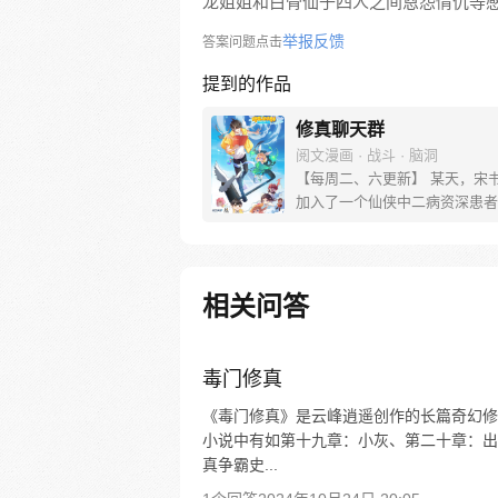
龙姐姐和白骨仙子四人之间恩怨情仇等
举报反馈
答案问题点击
提到的作品
修真聊天群
阅文漫画 · 战斗 · 脑洞
【每周二、六更新】 某天，宋
加入了一个仙侠中二病资深患者
群，里面的群友们都以“道友”相
片都是各种府主、洞主、真人、
连群主走失的宠物犬都称为大妖
出走。整天聊的是炼丹、闯秘境
相关问答
经验啥的。 突然有一天，潜水
发现……群里每一个群员竟然都
者！
毒门修真
《毒门修真》是云峰逍遥创作的长篇奇幻修真
小说中有如第十九章：小灰、第二十章：出
真争霸史...