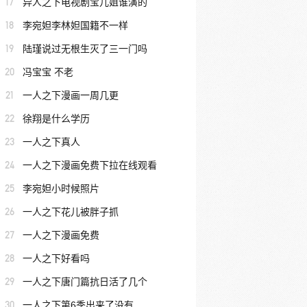
17
异人之下电视剧宝儿姐谁演的
18
李宛妲李林妲国籍不一样
19
陆瑾说过无根生灭了三一门吗
20
冯宝宝 不老
21
一人之下漫画一周几更
22
徐翔是什么学历
23
一人之下真人
24
一人之下漫画免费下拉在线观看
25
李宛妲小时候照片
26
一人之下花儿被胖子抓
27
一人之下漫画免费
28
一人之下好看吗
29
一人之下唐门篇抗日活了几个
30
一人之下第6季出来了没有