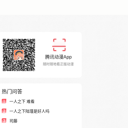
腾讯动漫App
随时随地看正版动漫
热门问答
1
一人之下 难看
2
一人之下陆瑾是好人吗
3
司藤