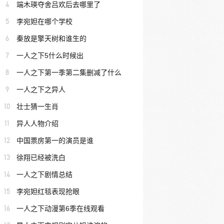
4
端木瑛夺舍吕欢后去哪里了
5
李宛妲在哪个学校
6
秦放是擎天树和谁生的
7
一人之下5什么时候出
8
一人之下第一季第二集删减了什么
9
一人之下之异人
10
壮士猜一生肖
11
异人人物介绍
12
中国票房第一的演员是谁
13
徐翔已经被洗白
14
一人之下剧情总结
15
李宛妲红毯表现抢眼
16
一人之下动漫第6季在线观看