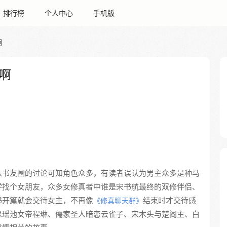
排行榜
个人中心
手机版
啊
啊
从书友圈的讨论可知角色众多，有读者误认为男主众多是种马
学找个女朋友，众多女修真者中谁是宋书航最终的双修伴侣、
书开篇就会交待女主，不再像
结束时才交待感
《修真聊天群》
思瑶池女帝程琳、儒家圣人暗恋云雀子、宋木头与楚阁主、白