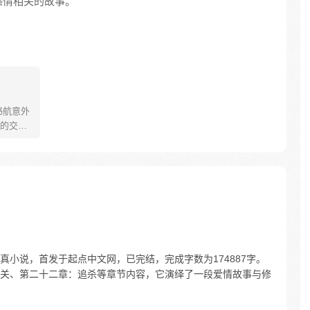
感情相关的故事。
书航意外
的交流
称，群名
天师，
犬离家
、炼功
良久的他
是修真
小说，首发于起点中文网，已完结，完成字数为174887字。
关、第二十二章：追杀等章节内容，它演绎了一段爱情故事与修