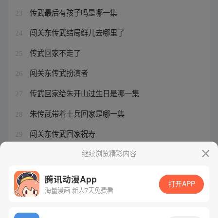
传武最后有孩子吗是哪一集
23
闯关东传武结局鲜儿去哪里了
24
传武回家不走了
25
闯关东传武扮演者
26
传武回家给朱开山过生日是哪一集
27
朱传武带着士兵回家是哪一集
28
闯关东传武回家祝寿
29
朱开山喂传武吃饭
继续浏览精彩内容
30
腾讯动漫App
打开APP
海量漫画 新人7天免费看
腾讯漫画
起点读书
QQ阅读