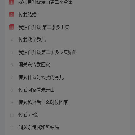
我独自升级漫画第二季全集
1
传武结婚
2
我独自升级 第二季多少集
3
传武救了秀儿
4
我独自升级第二季多少集贴吧
5
闯关东传武回家
6
传武什么时候救的秀儿
7
传武回家看朱开山
8
传武私奔后什么时候回家
9
传武 小说
10
闯关东传武和鲜结局
11