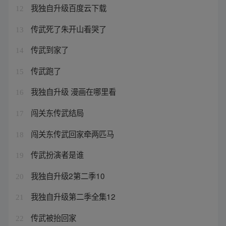
我独自升级百度云下载
12
传武死了朱开山看哭了
13
传武到家了
14
传武跑了
15
我独自升级 漫画在哪里看
16
闯关东传武结局
17
闯关东传武回家牵两匹马
18
传武扮演者是谁
19
我独自升级2第二季10
20
我独自升级第二季全集12
21
传武被抬回家
22