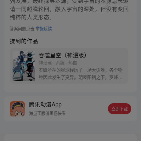
列发展，最终探寻本源，受到宇宙的本源意志邀
请一同超脱轮回，融入宇宙的深处，但没有变回
纯粹的人类形态。
答案问题点击
举报反馈
提到的作品
吞噬星空（神漫版）
神漫君 · 系统 · 热血
罗峰所在的星球经历了一场大灾难，各个物
种因此发生了变异。阴差阳错之下，罗峰得
到了陨墨星主人的传承，成为了世界三大强
者之一。然而，在某次与星空吞噬巨兽的大
战中，罗峰不慎失去了肉身。于是，他趁机
腾讯动漫App
取而代之，成为了新的星空吞噬巨兽，同时
立即下载
还形成了人类分身。最终，罗峰迈出了他所
海量正版漫画畅快看
在的星球，走向了宇宙