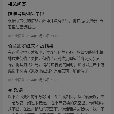
相关问答
萨博最后牺牲了吗
根据所提供的信息，萨博并没有牺牲，他在迎战伊姆和五
老星后重伤逃走。
1 个回答
2024年10月18日 11:39
伯兰跟罗峰天才战结果
在吞噬星空天才战中，罗峰与伯兰对战，尽管罗峰使出精
神攻击使伯兰失神，但伯兰及时恢复理智并当场反杀罗
峰，将其淘汰出局。 等待电视剧的同时，也可以点击下方
链接来阅读《狐妖小红娘》原著提前了解剧情了！
1 个回答
2024年10月14日 18:50
变 歌词
以下为《变》的部分歌词： 想起初相见，似地转天旋，当
一念改变，如过眼云烟。 在季节变换的天空里，你游游荡
荡不已，在星月移动的夜空下，像迷迷蒙蒙轻纱。 我一不