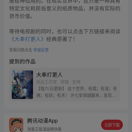
是给神仙用的。在现实世界中，这只是一种具有
特定文化和民俗意义的纸质物品，并没有实际的
货币价值。
等待电视剧的同时，也可以点击下方链接来阅读
《大奉打更人》
经典原著了！
答案问题点击
举报反馈
提到的作品
大奉打更人
绘远工作室 · 穿越 · 女神
【每六/日更新】 这个世界，有儒；有道；有
佛；有妖；有术！ 许七安穿越醒来，发现自
己身处囹圄，三日后就要流放边陲？！ 他起
初的梦想只是自保，顺便在这个世界里当个
富翁悠闲度日，结果…… 改编自阅文集团作
腾讯动漫App
者卖报小郎君同名小说 QQ群号：
立即下载
799493374
海量正版漫画畅快看