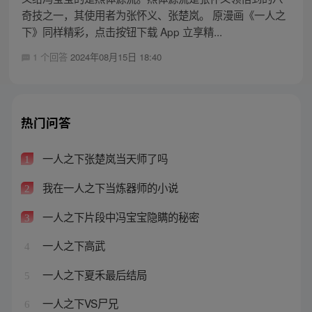
奇技之一，其使用者为张怀义、张楚岚。 原漫画《一人之
下》同样精彩，点击按钮下载 App 立享精...
1 个回答
2024年08月15日 18:40
热门问答
一人之下张楚岚当天师了吗
1
我在一人之下当炼器师的小说
2
一人之下片段中冯宝宝隐瞒的秘密
3
一人之下高武
4
一人之下夏禾最后结局
5
一人之下VS尸兄
6