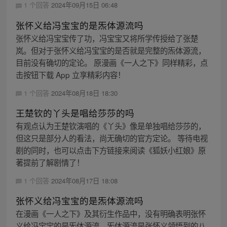
1 个回答
2024年09月15日 06:48
张怀义给冯宝宝的是炁体源流吗
张怀义给冯宝宝传了功，冯宝宝又将所学传授给了张楚
岚。但对于张怀义给冯宝宝的是否就是完整的炁体源流，
目前没有确切的定论。 原漫画《一人之下》同样精彩，点
击按钮下载 App 立享精彩内容！
1 个回答
2024年08月18日 18:30
王楚钦的丫头是唱给莎莎的吗
有观点认为王楚钦演唱的《丫头》像是单独唱给莎莎的，
但这只是部分人的看法，尚无确切的官方定论。 等待电视
剧的同时，也可以点击下方链接来阅读《狐妖小红娘》原
著提前了解剧情了！
1 个回答
2024年08月17日 18:08
张怀义给冯宝宝的是炁体源流吗
在漫画《一人之下》及其衍生作品中，没有明确表明张怀
义给冯宝宝的是炁体源流。炁体源流是张怀义领悟到的八