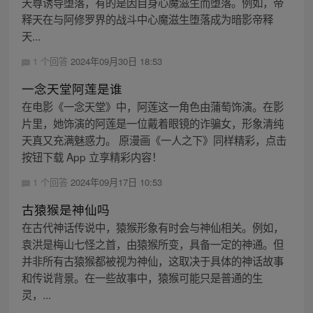
天尊诱导堕落，有的是因自身心魔滋生而堕落。例如，帝
释天在与阿修罗界的战斗中心魔滋生堕落成为暗影帝释
天...
1 个回答
2024年09月30日 18:53
一念天堂阿莲是谁
在电影《一念天堂》中，阿莲这一角色由蒲萄饰演。在影
片里，她饰演的阿莲是一位戴着眼镜的诈骗女，形象清纯
天真又充满魅惑力。 原漫画《一人之下》同样精彩，点击
按钮下载 App 立享精彩内容！
1 个回答
2024年09月17日 10:53
古猿猴是神仙吗
在古代神话传说中，猿猴形象有时会与神仙相关。例如，
袁洪是梅山七怪之首，由猿猴所变，具备一定的神通。但
并非所有古猿猴都被视为神仙，这取决于具体的神话故事
和传说背景。在一些故事中，猿猴可能只是普通的生
灵，...