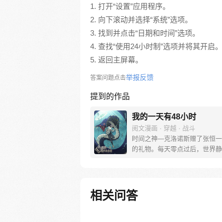
1. 打开“设置”应用程序。
2. 向下滚动并选择“系统”选项。
3. 找到并点击“日期和时间”选项。
4. 查找“使用24小时制”选项并将其开启
5. 返回主屏幕。
举报反馈
答案问题点击
提到的作品
我的一天有48小时
阅文漫画 · 穿越 · 战斗
时间之神—克洛诺斯赠了张恒一
的礼物。每天零点过后，世界静
恒额外获得24小时。 而作为交
会作为时间之神的代理人，去参
一次的危险游戏： 荒岛求生【
标：生存40天】 东京漂移【任
相关问答
获得地下改装车赛事冠军】 …
恒一次次取得游戏的胜利，他也
近这给世界的真相。