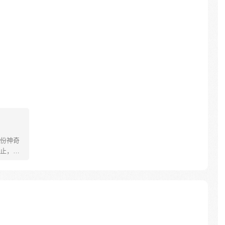
。
份神奇
止，张
换，他将
加每月
任务目
务目标：
…随着张
逐步接