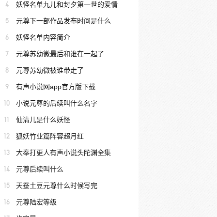
4
妖怪名单九儿和封夕第一世的爱情
5
元尊下一部作品发布时间是什么
6
妖怪名单内容简介
7
元尊苏幼微最后和谁在一起了
8
元尊苏幼微被谁带走了
9
有声小说网app官方版下载
10
小说元尊的后续叫什么名字
11
仙清儿是什么妖怪
12
狐妖竹业篇阵容超月红
13
大奉打更人有声小说头陀渊全集
14
元尊后续叫什么
15
天蚕土豆元尊什么时候写完
16
元尊陆宏等级