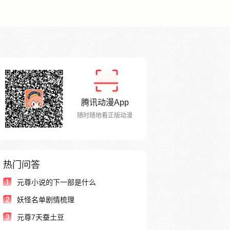
腾讯动漫App
随时随地看正版动漫
热门问答
1
元尊小说的下一部是什么
2
妖怪名单剧情梳理
3
元尊7天蚕土豆