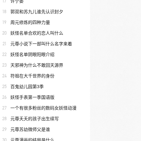
17
许宁晏
18
郭双和苏九儿谁先认识封夕
19
周元修炼的四种力量
20
妖怪名单合欢的恋人叫什么
21
元尊小说下一部叫什么名字来着
22
妖怪名单阴眼阳眼介绍
23
天邪神为什么不敢回天源界
24
符祖在大千世界的身份
25
百鬼幼儿园第3季
26
妖怪手表第一季国语版
27
一个有很多粉丝的数码女妖怪动漫
28
元尊夭夭的孩子出生续写
29
元尊苏幼微师父是谁
30
元尊漫画的结局是什么